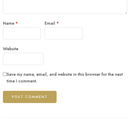
Name
*
Email
*
Website
Save my name, email, and website in this browser for the next
time I comment.