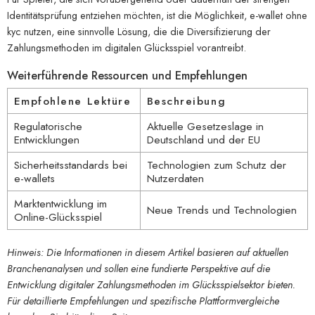
Identitätsprüfung entziehen möchten, ist die Möglichkeit, e-wallet ohne
kyc nutzen, eine sinnvolle Lösung, die die Diversifizierung der
Zahlungsmethoden im digitalen Glücksspiel vorantreibt.
Weiterführende Ressourcen und Empfehlungen
Empfohlene Lektüre
Beschreibung
Regulatorische
Aktuelle Gesetzeslage in
Entwicklungen
Deutschland und der EU
Sicherheitsstandards bei
Technologien zum Schutz der
e-wallets
Nutzerdaten
Marktentwicklung im
Neue Trends und Technologien
Online-Glücksspiel
Hinweis: Die Informationen in diesem Artikel basieren auf aktuellen
Branchenanalysen und sollen eine fundierte Perspektive auf die
Entwicklung digitaler Zahlungsmethoden im Glücksspielsektor bieten.
Für detaillierte Empfehlungen und spezifische Plattformvergleiche