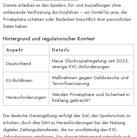
Dienste erlauben es den Spielern, Ein- und Auszahlungen ohne
umfassende Verifizierung durchzuführen – ein Vorteil für jene, die
Privatsphäre schätzen oder Bedenken hinsichtlich ihrer persönlichen
Daten haben.
Hintergrund und regulatorischer Kontext
Aspekt
Details
Neue Glücksspielregelung seit 2023,
Deutschland
strenge KYC-Anforderungen
Maßnahmen gegen Geldwäsche und
EU-Richtlinien
Terrorfinanzierung
Werden Privatsphäre und Sicherheit in
Herausforderungen
Einklang gebracht?
Die deutsche Gesetzgebung verfolgt das Ziel, den Spielerschutz zu
erhöhen, doch dies führt zu Herausforderungen bei der Nutzung
digitaler Zahlungsdienstleister, die nur unvollständig den KYC-
Anforderungen unterliegen. Vor diesem Hintergrund entwickeln sich