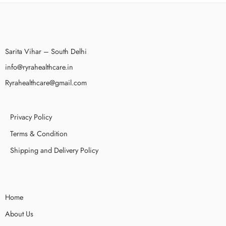
Sarita Vihar – South Delhi
info@ryrahealthcare.in
Ryrahealthcare@gmail.com
Privacy Policy
Terms & Condition
Shipping and Delivery Policy
Home
About Us