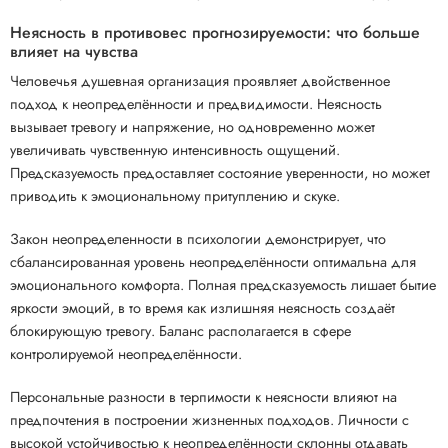
Неясность в противовес прогнозируемости: что больше
влияет на чувства
Человечья душевная организация проявляет двойственное
подход к неопределённости и предвидимости. Неясность
вызывает тревогу и напряжение, но одновременно может
увеличивать чувственную интенсивность ощущений.
Предсказуемость предоставляет состояние уверенности, но может
приводить к эмоциональному притуплению и скуке.
Закон неопределенности в психологии демонстрирует, что
сбалансированная уровень неопределённости оптимальна для
эмоционального комфорта. Полная предсказуемость лишает бытие
яркости эмоций, в то время как излишняя неясность создаёт
блокирующую тревогу. Баланс располагается в сфере
контролируемой неопределённости.
Персональные разности в терпимости к неясности влияют на
предпочтения в построении жизненных подходов. Личности с
высокой устойчивостью к неопределённости склонны отдавать