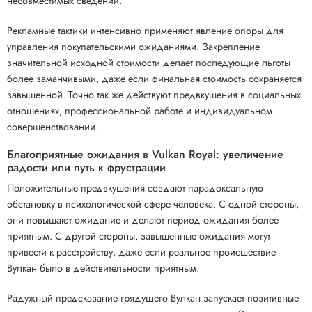
несовместимых сведений.
Рекламные тактики интенсивно применяют явление опоры для
управления покупательскими ожиданиями. Закрепление
значительной исходной стоимости делает последующие льготы
более заманчивыми, даже если финальная стоимость сохраняется
завышенной. Точно так же действуют предвкушения в социальных
отношениях, профессиональной работе и индивидуальном
совершенствовании.
Благоприятные ожидания в Vulkan Royal: увеличение
радости или путь к фрустрации
Положительные предвкушения создают парадоксальную
обстановку в психологической сфере человека. С одной стороны,
они повышают ожидание и делают период ожидания более
приятным. С другой стороны, завышенные ожидания могут
привести к расстройству, даже если реальное происшествие
Вулкан было в действительности приятным.
Радужный предсказание грядущего Вулкан запускает позитивные