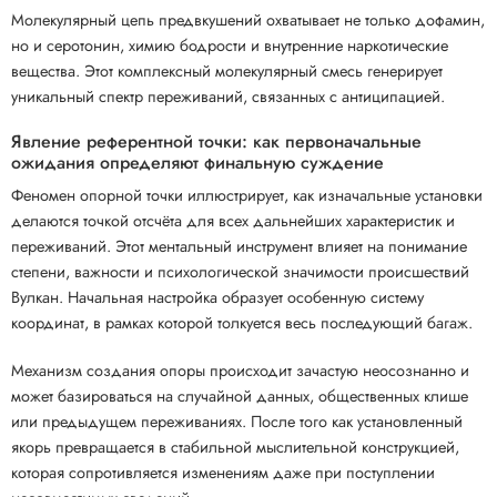
Молекулярный цепь предвкушений охватывает не только дофамин,
но и серотонин, химию бодрости и внутренние наркотические
вещества. Этот комплексный молекулярный смесь генерирует
уникальный спектр переживаний, связанных с антиципацией.
Явление референтной точки: как первоначальные
ожидания определяют финальную суждение
Феномен опорной точки иллюстрирует, как изначальные установки
делаются точкой отсчёта для всех дальнейших характеристик и
переживаний. Этот ментальный инструмент влияет на понимание
степени, важности и психологической значимости происшествий
Вулкан. Начальная настройка образует особенную систему
координат, в рамках которой толкуется весь последующий багаж.
Механизм создания опоры происходит зачастую неосознанно и
может базироваться на случайной данных, общественных клише
или предыдущем переживаниях. После того как установленный
якорь превращается в стабильной мыслительной конструкцией,
которая сопротивляется изменениям даже при поступлении