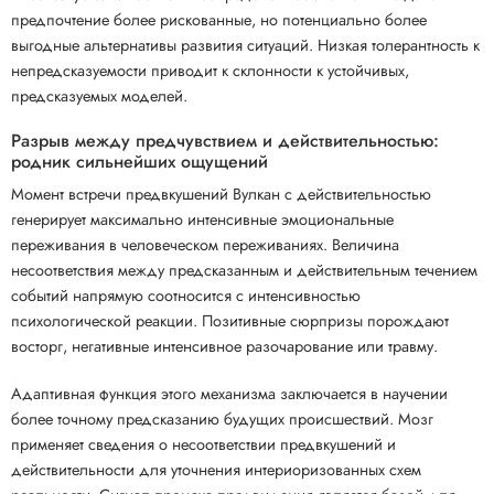
предпочтение более рискованные, но потенциально более
выгодные альтернативы развития ситуаций. Низкая толерантность к
непредсказуемости приводит к склонности к устойчивых,
предсказуемых моделей.
Разрыв между предчувствием и действительностью:
родник сильнейших ощущений
Момент встречи предвкушений Вулкан с действительностью
генерирует максимально интенсивные эмоциональные
переживания в человеческом переживаниях. Величина
несоответствия между предсказанным и действительным течением
событий напрямую соотносится с интенсивностью
психологической реакции. Позитивные сюрпризы порождают
восторг, негативные интенсивное разочарование или травму.
Адаптивная функция этого механизма заключается в научении
более точному предсказанию будущих происшествий. Мозг
применяет сведения о несоответствии предвкушений и
действительности для уточнения интериоризованных схем