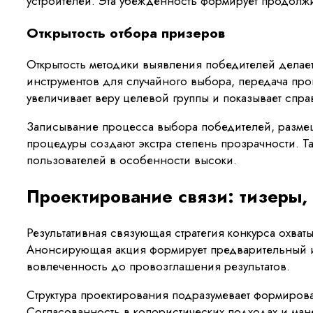
устроителей. Эта убежденность формирует продолж
Открытость отбора призеров
Открытость методики выявления победителей делаетс
инструментов для случайного выбора, передача пр
увеличивает веру целевой группы и показывает спра
Записывание процесса выбора победителей, размещ
процедуры создают экстра степень прозрачности. Т
пользователей в особенности высоки.
Проектирование связи: тизеры,
Результативная связующая стратегия конкурса охват
Анонсирующая акция формирует предварительный ин
вовлеченность до провозглашения результатов.
Структура проектирования подразумевает формирова
Согласованность в колористических подходах и ман