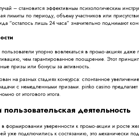
случай – становится эффективным психологическим инст
ая лимиты по периоду, объему участников или присутств
ида “осталось лишь 24 часа” значительно поднимают ко
ости
пользователи упорно вовлекаться в промо-акциях даже п
отивацию, чем гарантированное поощрение. Этот принцип
ные призы или бонусы за активность.
ован на разных стадиях конкурса: спонтанное увеличен
адачи с немедленными призами. pinko casino предлагае
омно от итогового итога.
 пользовательская деятельность
в формировании уверенности к промо-акции и росте жел
елей уже подключились к состязанию, это механически п