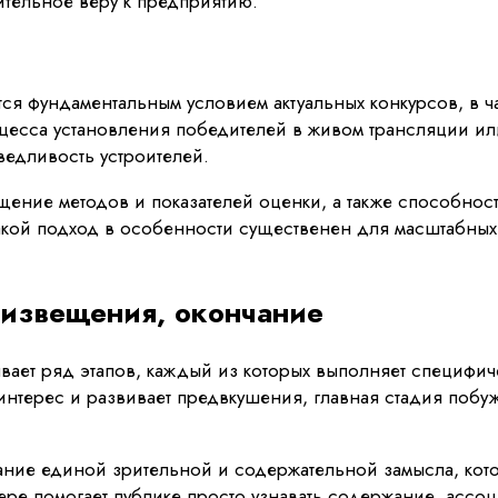
ительное веру к предприятию.
я фундаментальным условием актуальных конкурсов, в час
оцесса установления победителей в живом трансляции и
ведливость устроителей.
ение методов и показателей оценки, а также способност
акой подход в особенности существенен для масштабных
 извещения, окончание
ывает ряд этапов, каждый из которых выполняет специфи
терес и развивает предвкушения, главная стадия побужд
ние единой зрительной и содержательной замысла, котор
ере помогает публике просто узнавать содержание, ассо