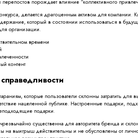
и перепостов порождает влияние “коллективного привлеч
онкурса, делается драгоценным активом для компании. К
одержание, который в состоянии использоваться в буду
для организации.
ствительном времени
й
влеченности
ый контент
 справедливости
араниям, которые пользователи склонны затратить для в
ветствие нацеленной публике. Настроенные подарки, под
неподходящие подарки.
резвычайно существенна для авторитета бренда и склон
нсы на выигрыш действительны и не обусловлены от личн