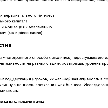
и первоначального интереса
ьного капитала
 и мотивация к вовлечению
м (как в pinco casino)
стия
 многогранного способа к аналитике, переступающего з
нь активности на разных стадиях розыгрыша, уровень п
нт поддержания игроков, их дальнейшая активность в с
длинную ценность состязания для бизнеса. Исследовани
ктивность.
кламным кампаниям