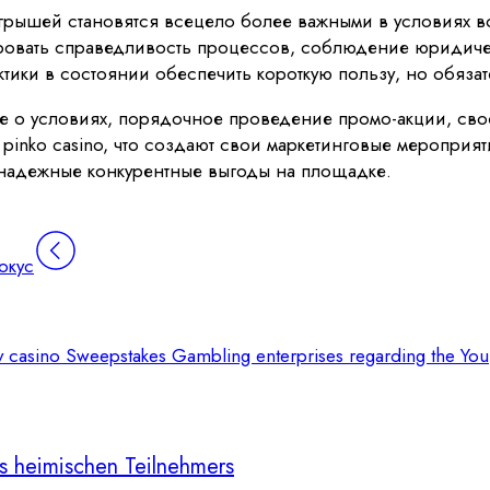
рышей становятся всецело более важными в условиях в
ировать справедливость процессов, соблюдение юридич
рактики в состоянии обеспечить короткую пользу, но обяз
е о условиях, порядочное проведение промо-акции, св
inko casino, что создают свои маркетинговые мероприят
надежные конкурентные выгоды на площадке.
окус
nv casino Sweepstakes Gambling enterprises regarding the You
es heimischen Teilnehmers