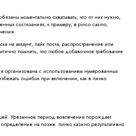
обязаны моментально схватывать, что от них нужно,
ных состязаниях, к примеру, в pinco casino,
чения.
а на аккаунт, лайк поста, распространение или
ритично помнить, что любое добавочное требование
ся организована с использованием нумерованных
 избежать ошибок при включении, как в пинко
шей. Урезанное период вовлечения порождает
 определение на позже. пинко казино результативно