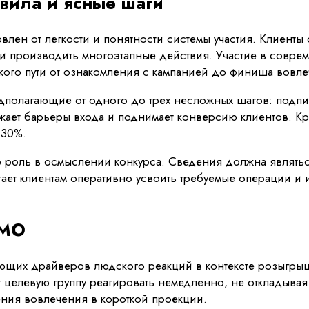
вила и ясные шаги
влен от легкости и понятности системы участия. Клиенты 
 производить многоэтапные действия. Участие в современ
кого пути от ознакомления с кампанией до финиша вовле
дполагающие от одного до трех несложных шагов: подписк
жает барьеры входа и поднимает конверсию клиентов. К
-30%.
 роль в осмыслении конкурса. Сведения должна являть
гает клиентам оперативно усвоить требуемые операции и
OMO
ающих драйверов людского реакций в контексте розыгры
целевую группу реагировать немедленно, не откладывая
ния вовлечения в короткой проекции.