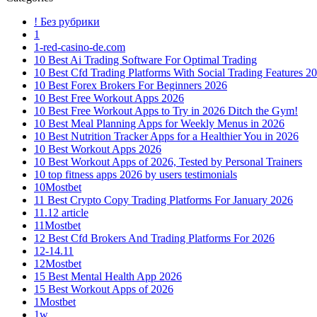
! Без рубрики
1
1-red-casino-de.com
10 Best Ai Trading Software For Optimal Trading
10 Best Cfd Trading Platforms With Social Trading Features 2
10 Best Forex Brokers For Beginners 2026
10 Best Free Workout Apps 2026
10 Best Free Workout Apps to Try in 2026 Ditch the Gym!
10 Best Meal Planning Apps for Weekly Menus in 2026
10 Best Nutrition Tracker Apps for a Healthier You in 2026
10 Best Workout Apps 2026
10 Best Workout Apps of 2026, Tested by Personal Trainers
10 top fitness apps 2026 by users testimonials
10Mostbet
11 Best Crypto Copy Trading Platforms For January 2026
11.12 article
11Mostbet
12 Best Cfd Brokers And Trading Platforms For 2026
12-14.11
12Mostbet
15 Best Mental Health App 2026
15 Best Workout Apps of 2026
1Mostbet
1w