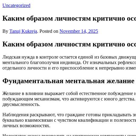
Uncategorized
Каким образом личностям критично ос
By
Tanuj Kukreja
.
Posted on
November 14, 2025
Каким образом личностям критично ос
Людская нужда в контроле остается единой из базовых движущ
ментального благополучия индивида. От изначальных рефлекс
отдельного личности и его приспособление к непрерывно изм
Фундаментальная ментальная желание 
Желание в влиянии выражает собой естественное побуждение 
побуждающим механизмам, что активируются с юного детства. b
двусмысленность.
Наблюдения раскрывают, что граждане готовы прикладывать зн
буквально взаимосвязан с чувством квалификации и полезности
личных возможностях.
Недостаток шанса руководить на критические компоненты сущ