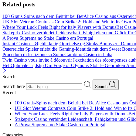
Related posts
100 Gratis-Spins nach dem Beitritt bei BetAlice Casino aus Österreic
UK Slot Veteran Contrasts Coin Strike 2: Hold and Win to Its Own P
Where Your Luck Feels Right for Italy Players with DomusBet Casin
Stakeprix Casino verbindet Leidenschaft, Fähigkeiten und Glück für
A Prova Suprema no Stake Casino em Portugal
Instant Casino – Øjeblikkelig Oprettelse og Straks Bonusser i Danma
Österreichs Spieler erlebt die Gaming-Identität mit dem Sweet Bonan
Procedura di Iscrizione su SpinoGambino Casino in Italia
Twin Casino vous invite à découvrir l'excitation des récompenses aut
Het Optimale Tijdstip Om Forge of Olympus Slot Te Gebruiken Aan 
Search
Search here
Search
Recent
100 Gratis-Spins nach dem Beitritt bei BetAlice Casino aus Öst
UK Slot Veteran Contrasts Coin Strike 2: Hold and Win to Its
Where Your Luck Feels Right for Italy Players with DomusBet
Stakeprix Casino verbindet Leidenschaft, Fähigkeiten und Glü
A Prova Suprema no Stake Casino em Portugal
Categories