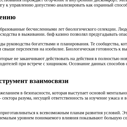
тягу к управлению допустимо анализировать как охранный спосо
лению
образованные бесчисленными лет биологического селекции. Лю
ходства в выживании. биф казино позволял предугадывать опас
ы руководства богатствами и планирования. Те сообщества, к
свыше перспектив на изобилие. Биологическая готовность к вы
торые не заканчивают действовать на действия в полностью но
ародителей при встрече с хищником. Осознание данных способов
струмент взаимосвязи
ланием в безопасности, которая выступает основой ментального
– сектора разума, несущей ответственность за изучение ужаса и 
приготавливаться к всевозможным планам развития условий. Это
немалым уровнем понимаемого влияния показывают большую сопр