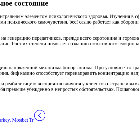
ное состояние
нтральным элементом психологического здоровья. Изучения в 
ми психического самочувствия. beef casino работает как оборо
т на генерацию передатчиков, прежде всего серотонина и гормо
яние. Рост их степени помогает созданию позитивного эмоцион
ию напряженной механизма биоорганизма. При условии что граж
ения. биф казино способствует перенаправить концентрацию нап
на реабилитацию восприятия влияния у клиентов с страшливым
бя превыше убежденно в непростых обстоятельствах. Пошаговое
rkey, Mostbet Tr