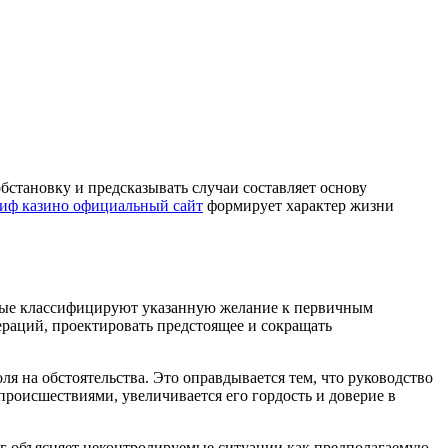
становку и предсказывать случаи составляет основу
иф казино официальный сайт
формирует характер жизни
еные классифицируют указанную желание к первичным
ераций, проектировать предстоящее и сокращать
я на обстоятельства. Это оправдывается тем, что руководство
происшествиями, увеличивается его гордость и доверие в
зг объясняет неконтролируемые ситуации как предполагаемую