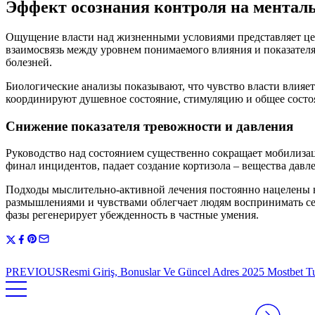
Эффект осознания контроля на менталь
Ощущение власти над жизненными условиями представляет це
взаимосвязь между уровнем понимаемого влияния и показателя
болезней.
Биологические анализы показывают, что чувство власти влияе
координируют душевное состояние, стимуляцию и общее состо
Снижение показателя тревожности и давления
Руководство над состоянием существенно сокращает мобилизац
финал инцидентов, падает создание кортизола – вещества давл
Подходы мыслительно-активной лечения постоянно нацелены 
размышлениями и чувствами облегчает людям воспринимать се
фазы регенерирует убежденность в частные умения.
PREVIOUS
Resmi Giriş, Bonuslar Ve Güncel Adres 2025 Mostbet Tu