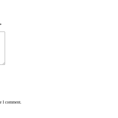
*
me I comment.