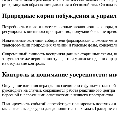
риск, запуская образования давления и беспокойства. Отсюда 
Природные корни побуждения к управ
Потребность в власти имеет серьезные эволюционные опоры, 
регулировать внешнюю пространство, получали большие превос
Изначальные охотники-собиратели формировали сложные метод
трансформации природных явлений и годовые фазы, содержали 
Современный личность воспринял данные старинные схемы, ко
запускает те же нервные контуры, что и у людских давних пр
на отсутствие контроля.
Контроль и понимание уверенности: ин
Ощущение влияния неразрывно соединено с фундаментальной же
руководить на случаи, сокращается работа реактивного центра 
персоной и вероятными опасностями внешнего пространства.
Планируемость событий способствует планировать поступки и 
мыслительные ресурсы для дополнительных задач. Граждане с 