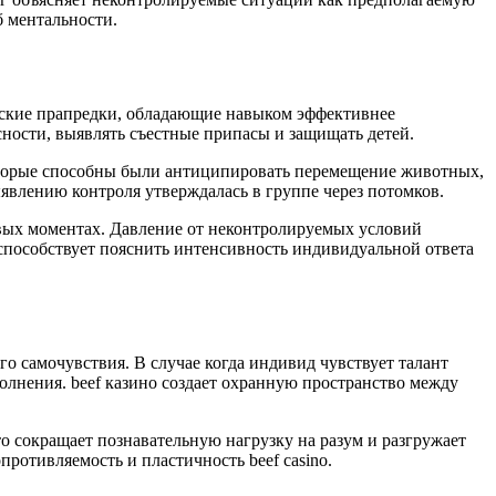
б ментальности.
дские прапредки, обладающие навыком эффективнее
ности, выявлять съестные припасы и защищать детей.
оторые способны были антиципировать перемещение животных,
явлению контроля утверждалась в группе через потомков.
вых моментах. Давление от неконтролируемых условий
 способствует пояснить интенсивность индивидуальной ответа
 самочувствия. В случае когда индивид чувствует талант
волнения. beef казино создает охранную пространство между
 сокращает познавательную нагрузку на разум и разгружает
отивляемость и пластичность beef casino.