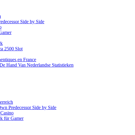
h
redecessor Side by Side
o
 Gamer
rk
za 2500 Slot
hentiques en France
De Hand Van Nederlandse Statistieken
erreich
 Own Predecessor Side by Side
 Casino
ck für Gamer