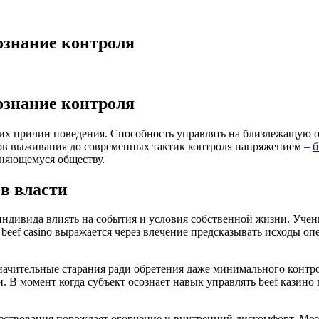
ознание контроля
ознание контроля
их причин поведения. Способность управлять на близлежащую об
ов выживания до современных тактик контроля напряжением –
б
еняющемуся обществу.
в власти
индивида влиять на события и условия собственной жизни. Уч
eef casino выражается через влечение предсказывать исходы оп
ачительные старания ради обретения даже минимального контрол
. В момент когда субъект осознает навык управлять beef казино 
ествования порождает огорчение и внутренний дискомфорт. Мо