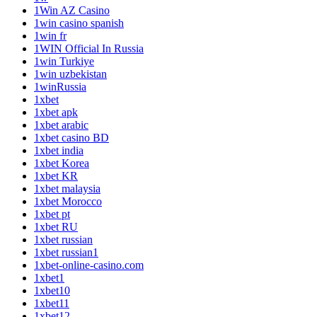
1Win AZ Casino
1win casino spanish
1win fr
1WIN Official In Russia
1win Turkiye
1win uzbekistan
1winRussia
1xbet
1xbet apk
1xbet arabic
1xbet casino BD
1xbet india
1xbet Korea
1xbet KR
1xbet malaysia
1xbet Morocco
1xbet pt
1xbet RU
1xbet russian
1xbet russian1
1xbet-online-casino.com
1xbet1
1xbet10
1xbet11
1xbet12