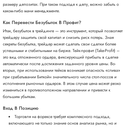
размеру депозитах. При таком подходе к делу, можно забыть о
каком-либо мани менеджменте.
Как Перевести Безубыток В Профит?
Итак, безубыток в трейдинге — это инструмент, который позволяет
трейдеру защитить свой капитал и снизить риск потерь. Зная
секреты безубытка, трейдер может сделать свои сделки более
успешными и стабильными на бирже. Тейк-профит (Take-Profit) –
это вид отложенного ордера, фиксирующий прибыль в сделке
автоматически после достижения заданного уровня цены. Во-
вторых, при использовании тейков возникает опасность «слива»
при срабатывании Биткойн значительного числа стоп-лоссов и
исполнения рыночных ордеров. В этом случае цена может резко
измениться в противоположном направлении и привести к
большим убыткам.
Вход В Позицию
Торговля на форексе требует комплексного подхода,
включающего не только знание основ анализа рынка, но и