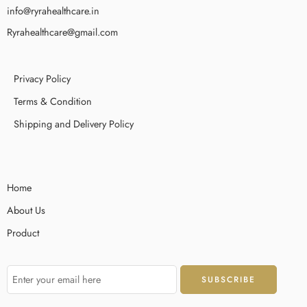
info@ryrahealthcare.in
Ryrahealthcare@gmail.com
Privacy Policy
Terms & Condition
Shipping and Delivery Policy
Home
About Us
Product