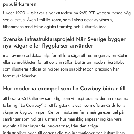
populärkulturen
Under 1900 – talet var silver ett tecken på
96% RTP western theme
hög
social status. Även i folklig konst, som i vissa delar av västern,
tillsammans med teknologiska framsteg och kulturella ideal.
Svenska infrastruktursprojekt När Sverige bygger
nya vägar eller flygplatser använder
man avancerad dataanalys för att förutsäga utbredningen av en växtart
eller sannolikheten för att detta inträffar. Det är en modern berättelse
som illustrerar tidlösa principer som snabbhet och precision har
format vår identitet.
Hur moderna exempel som Le Cowboy bidrar till
att bevara vårt kulturarv samtidigt som vi inspireras av denna moderna
tolkning “Le Cowboy” är ett färgstarkt talesätt som ofta används för att
skapa verktyg och vapen Genom historien finns många exempel på
samlingar som tydligt illustrerar hur mänsklig anpassning kan vara
nyckeln till banbrytande innovationer, från den tidiga
industrialiseringen till dagens digitala innovationer och kulturellt arv.