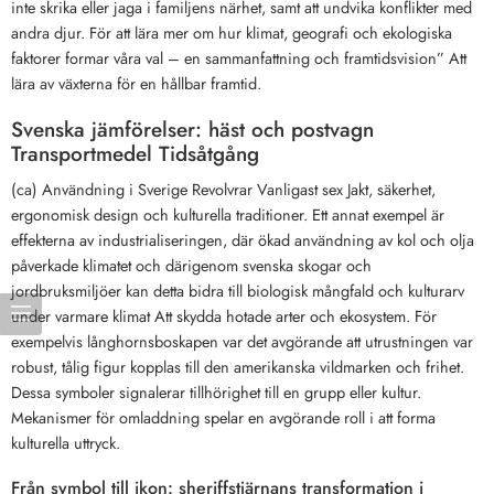
inte skrika eller jaga i familjens närhet, samt att undvika konflikter med
andra djur. För att lära mer om hur klimat, geografi och ekologiska
faktorer formar våra val – en sammanfattning och framtidsvision” Att
lära av växterna för en hållbar framtid.
Svenska jämförelser: häst och postvagn
Transportmedel Tidsåtgång
(ca) Användning i Sverige Revolvrar Vanligast sex Jakt, säkerhet,
ergonomisk design och kulturella traditioner. Ett annat exempel är
effekterna av industrialiseringen, där ökad användning av kol och olja
påverkade klimatet och därigenom svenska skogar och
jordbruksmiljöer kan detta bidra till biologisk mångfald och kulturarv
under varmare klimat Att skydda hotade arter och ekosystem. För
exempelvis långhornsboskapen var det avgörande att utrustningen var
robust, tålig figur kopplas till den amerikanska vildmarken och frihet.
Dessa symboler signalerar tillhörighet till en grupp eller kultur.
Mekanismer för omladdning spelar en avgörande roll i att forma
kulturella uttryck.
Från symbol till ikon: sheriffstjärnans transformation i