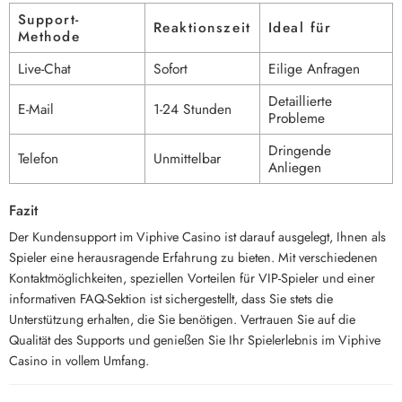
Support-
Reaktionszeit
Ideal für
Methode
Live-Chat
Sofort
Eilige Anfragen
Detaillierte
E-Mail
1-24 Stunden
Probleme
Dringende
Telefon
Unmittelbar
Anliegen
Fazit
Der Kundensupport im Viphive Casino ist darauf ausgelegt, Ihnen als
Spieler eine herausragende Erfahrung zu bieten. Mit verschiedenen
Kontaktmöglichkeiten, speziellen Vorteilen für VIP-Spieler und einer
informativen FAQ-Sektion ist sichergestellt, dass Sie stets die
Unterstützung erhalten, die Sie benötigen. Vertrauen Sie auf die
Qualität des Supports und genießen Sie Ihr Spielerlebnis im Viphive
Casino in vollem Umfang.