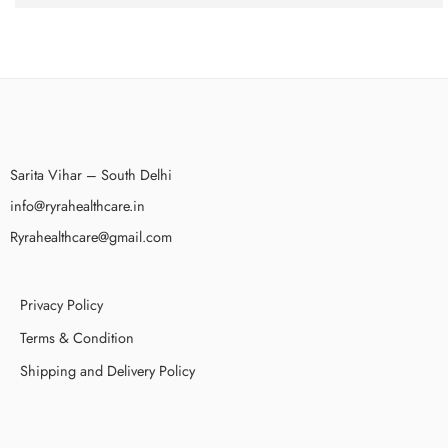
Sarita Vihar – South Delhi
info@ryrahealthcare.in
Ryrahealthcare@gmail.com
Privacy Policy
Terms & Condition
Shipping and Delivery Policy