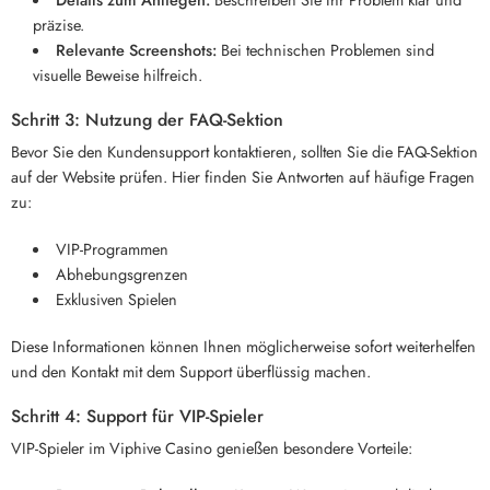
präzise.
Relevante Screenshots:
Bei technischen Problemen sind
visuelle Beweise hilfreich.
Schritt 3: Nutzung der FAQ-Sektion
Bevor Sie den Kundensupport kontaktieren, sollten Sie die FAQ-Sektion
auf der Website prüfen. Hier finden Sie Antworten auf häufige Fragen
zu:
VIP-Programmen
Abhebungsgrenzen
Exklusiven Spielen
Diese Informationen können Ihnen möglicherweise sofort weiterhelfen
und den Kontakt mit dem Support überflüssig machen.
Schritt 4: Support für VIP-Spieler
VIP-Spieler im Viphive Casino genießen besondere Vorteile: