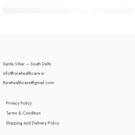
100 Gratis-Spins nach dem Beitritt bei BetAlice Casino 
Sarita Vihar – South Delhi
info@ryrahealthcare.in
Ryrahealthcare@gmail.com
Privacy Policy
Terms & Condition
Shipping and Delivery Policy