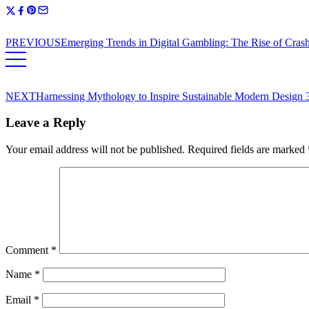
PREVIOUS
Emerging Trends in Digital Gambling: The Rise of Cras
NEXT
Harnessing Mythology to Inspire Sustainable Modern Design 
Leave a Reply
Your email address will not be published.
Required fields are marked
Comment
*
Name
*
Email
*