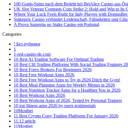
100 Gratis-Spins nach dem Beitritt bei BetAlice Casino aus Öst
UK Slot Veteran Contrasts Coin Strike 2: Hold and Win to Its
Where Your Luck Feels Right for Italy Players with DomusBet
Stakeprix Casino verbindet Leidenschaft, Fähigkeiten und Glü
A Prova Suprema no Stake Casino em Portugal
Categories
! Без рубрики
1
1-red-casino-de.com
10 Best Ai Trading Software For Optimal Trading
10 Best Cfd Trading Platforms With Social Trading Features 2
10 Best Forex Brokers For Beginners 2026
10 Best Free Workout Apps 2026
10 Best Free Workout Apps to Try in 2026 Ditch the Gym!
10 Best Meal Planning Apps for Weekly Menus in 2026
10 Best Nutrition Tracker Apps for a Healthier You in 2026
10 Best Workout Apps 2026
10 Best Workout Apps of 2026, Tested by Personal Trainers
10 top fitness apps 2026 by users testimonials
10Mostbet
11 Best Crypto Copy Trading Platforms For January 2026
11.12 article
11Mostbet