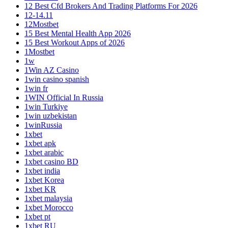
12 Best Cfd Brokers And Trading Platforms For 2026
12-14.11
12Mostbet
15 Best Mental Health App 2026
15 Best Workout Apps of 2026
1Mostbet
1w
1Win AZ Casino
1win casino spanish
1win fr
1WIN Official In Russia
1win Turkiye
1win uzbekistan
1winRussia
1xbet
1xbet apk
1xbet arabic
1xbet casino BD
1xbet india
1xbet Korea
1xbet KR
1xbet malaysia
1xbet Morocco
1xbet pt
1xbet RU