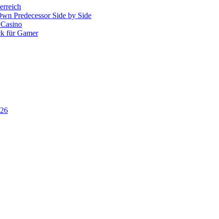
erreich
 Own Predecessor Side by Side
 Casino
ck für Gamer
026