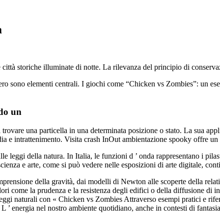
a
città storiche illuminate di notte. La rilevanza del principio di conservaz
mistero sono elementi centrali. I giochi come “Chicken vs Zombies”: un 
ndo un
 trovare una particella in una determinata posizione o stato. La sua app
dia e intrattenimento. Visita crash InOut ambientazione spooky offre un
le leggi della natura. In Italia, le funzioni d ’ onda rappresentano i pil
cienza e arte, come si può vedere nelle esposizioni di arte digitale, conti
omprensione della gravità, dai modelli di Newton alle scoperte della rela
alori come la prudenza e la resistenza degli edifici o della diffusione di i
le leggi naturali con « Chicken vs Zombies Attraverso esempi pratici e ri
o L ’ energia nel nostro ambiente quotidiano, anche in contesti di fantasia