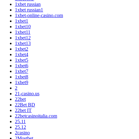
1xbet russian
1xbet russian1
1xbet-online-casino.com
1xbet1
1xbet10
1xbet11
1xbet12
1xbet13
1xbet2
1xbet4
1xbet5
1xbet6
1xbet7
1xbet8
1xbet9
2
21-casino.us
22bet
22Bet BD
22bet IT
22betcasinoitalia.com
25.11
25.12
2casino
2Mostbet