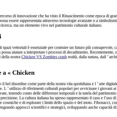
rcorso di innovazione che ha visto il Rinascimento come epoca di grande 
possa essere rappresentata attraverso tecnologie avanzate o a simbolismi cu
di ricerca, ma un elemento vivo nel patrimonio culturale italiano.
i
gli spazi vettoriali è essenziale per costruire un futuro più consapevole,
possa aiutare a interpretare i processi di decadimento. Recentemente, s
i della nostra
Chicken VS Zombies crash
realtà, dalla natura, dall ’ ar
e a « Chicken
bel disordine come parte della nostra vita quotidiana e l ’ arte digitale
 L ’ utilizzo di riferimenti culturali popolari per avvicinare i giovani ai
levate, tenendo conto delle differenze temporali e la tutela del patrimon
 precisione. La cultura italiana ha spesso rappresentato il caso e l’uso 
ze cosmiche e di esplorare i limiti dello spazio e del moto. Fibonacci, 
ntegrando approcci scientifici e strategici, sviluppando anche capacità