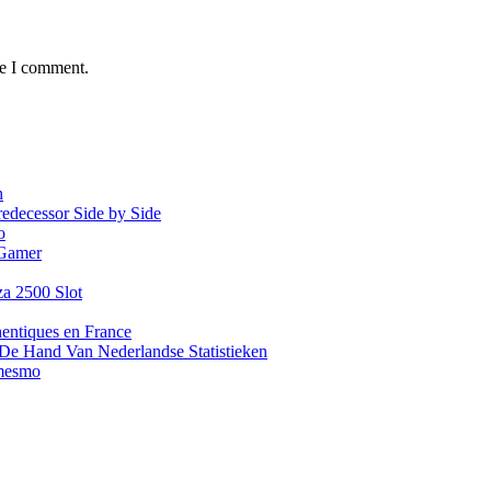
me I comment.
h
redecessor Side by Side
o
 Gamer
za 2500 Slot
hentiques en France
De Hand Van Nederlandse Statistieken
 mesmo