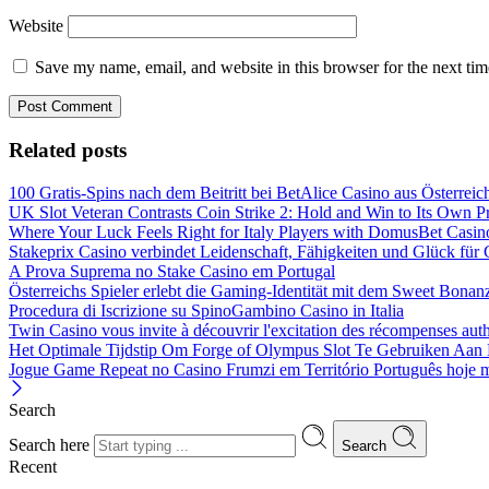
Website
Save my name, email, and website in this browser for the next ti
Related posts
100 Gratis-Spins nach dem Beitritt bei BetAlice Casino aus Österreic
UK Slot Veteran Contrasts Coin Strike 2: Hold and Win to Its Own P
Where Your Luck Feels Right for Italy Players with DomusBet Casin
Stakeprix Casino verbindet Leidenschaft, Fähigkeiten und Glück für
A Prova Suprema no Stake Casino em Portugal
Österreichs Spieler erlebt die Gaming-Identität mit dem Sweet Bonan
Procedura di Iscrizione su SpinoGambino Casino in Italia
Twin Casino vous invite à découvrir l'excitation des récompenses aut
Het Optimale Tijdstip Om Forge of Olympus Slot Te Gebruiken Aan 
Jogue Game Repeat no Casino Frumzi em Território Português hoje
Search
Search here
Search
Recent