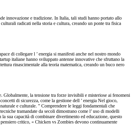
innovazione e tradizione. In Italia, tali studi hanno portato allo
lturali radicati nella storia e cultura, creando un ponte tra fisica
 capace di collegare l ’ energia si manifesti anche nel nostro mondo
tartup italiane hanno sviluppato antenne innovative che sfruttano la
chitettura rinascimentale alla teoria matematica, creando un buco nero
. Globalmente, la tensione tra forze invisibili e misteriose ai fenomeni
 concetti di sicurezza, come la gestione dell ’ energia Nel gioco,
io naturale e culturale. ” Comprendere le leggi fondamentali che
di tecniche tramandate da secoli dimostrano come l’ uso di modelli
con la sua capacità di combinare divertimento ed educazione, questo
 di pensiero critico, « Chicken vs Zombies devono continuamente