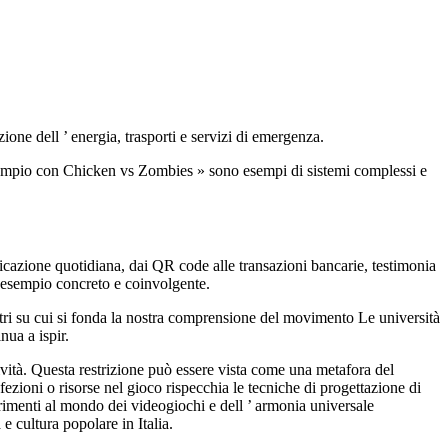
ione dell ’ energia, trasporti e servizi di emergenza.
esempio con Chicken vs Zombies » sono esempi di sistemi complessi e
licazione quotidiana, dai QR code alle transazioni bancarie, testimonia
 esempio concreto e coinvolgente.
astri su cui si fonda la nostra comprensione del movimento Le università
nua a ispir.
tività. Questa restrizione può essere vista come una metafora del
nfezioni o risorse nel gioco rispecchia le tecniche di progettazione di
ferimenti al mondo dei videogiochi e dell ’ armonia universale
 e cultura popolare in Italia.