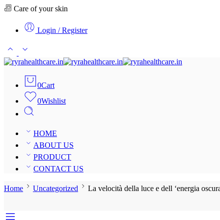
Care of your skin
Login / Register
0
Cart
0
Wishlist
HOME
ABOUT US
PRODUCT
CONTACT US
Home
Uncategorized
La velocità della luce e dell ‘energia oscur