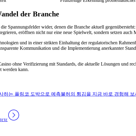
eit
Frühzeitige Erkennung problematischer
Wandel der Branche
 die Spannungsfelder wider, denen die Branche aktuell gegenübersteht:
tegrieren, eröffnen nicht nur eine neue Spielwelt, sondern setzen auch 
chnologien und in einer strikten Einhaltung der regulatorischen Rahmen
 transparente Kommunikation und die Implementierung anerkannter Standa
m Casino ohne Verifizierung mit Standards, die aktuelle Lösungen und
et werden kann.
상을 선사하는 플링코 도박으로 예측불허의 튕김을 지금 바로 경험해 보
σετε