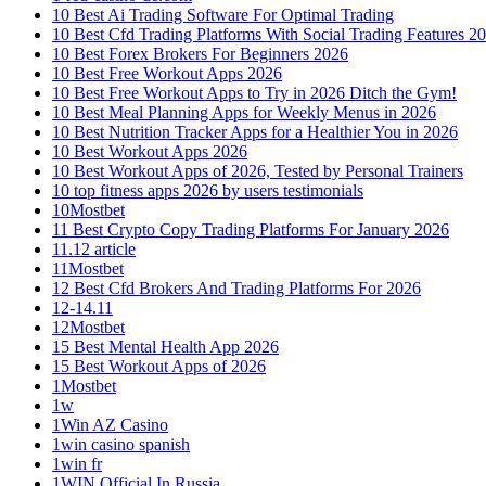
10 Best Ai Trading Software For Optimal Trading
10 Best Cfd Trading Platforms With Social Trading Features 2
10 Best Forex Brokers For Beginners 2026
10 Best Free Workout Apps 2026
10 Best Free Workout Apps to Try in 2026 Ditch the Gym!
10 Best Meal Planning Apps for Weekly Menus in 2026
10 Best Nutrition Tracker Apps for a Healthier You in 2026
10 Best Workout Apps 2026
10 Best Workout Apps of 2026, Tested by Personal Trainers
10 top fitness apps 2026 by users testimonials
10Mostbet
11 Best Crypto Copy Trading Platforms For January 2026
11.12 article
11Mostbet
12 Best Cfd Brokers And Trading Platforms For 2026
12-14.11
12Mostbet
15 Best Mental Health App 2026
15 Best Workout Apps of 2026
1Mostbet
1w
1Win AZ Casino
1win casino spanish
1win fr
1WIN Official In Russia