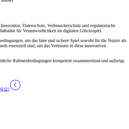
 Muster
 Innovation, Datenschutz, Verbraucherschutz und regulatorische
Maßstäbe für Verantwortlichkeit im digitalen Glücksspiel.
bedingungen, um das faire und sichere Spiel sowohl für die Nutzer als
rds essenziell sind, um das Vertrauen in diese innovativen
 rechtliche Rahmenbedingungen kompetent zusammenfasst und aufzeigt,
세요!