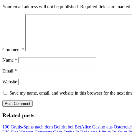
Your email address will not be published.
Required fields are marked
Comment
*
Name
*
Email
*
Website
Save my name, email, and website in this browser for the next ti
Related posts
100 Gratis-Spins nach dem Beitritt bei BetAlice Casino aus Österreic