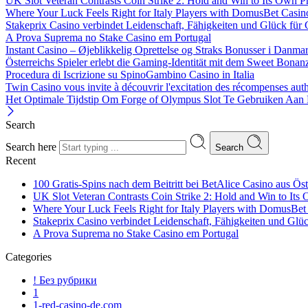
UK Slot Veteran Contrasts Coin Strike 2: Hold and Win to Its Own P
Where Your Luck Feels Right for Italy Players with DomusBet Casin
Stakeprix Casino verbindet Leidenschaft, Fähigkeiten und Glück für
A Prova Suprema no Stake Casino em Portugal
Instant Casino – Øjeblikkelig Oprettelse og Straks Bonusser i Danma
Österreichs Spieler erlebt die Gaming-Identität mit dem Sweet Bonan
Procedura di Iscrizione su SpinoGambino Casino in Italia
Twin Casino vous invite à découvrir l'excitation des récompenses aut
Het Optimale Tijdstip Om Forge of Olympus Slot Te Gebruiken Aan 
Search
Search here
Search
Recent
100 Gratis-Spins nach dem Beitritt bei BetAlice Casino aus Öst
UK Slot Veteran Contrasts Coin Strike 2: Hold and Win to Its
Where Your Luck Feels Right for Italy Players with DomusBet
Stakeprix Casino verbindet Leidenschaft, Fähigkeiten und Glü
A Prova Suprema no Stake Casino em Portugal
Categories
! Без рубрики
1
1-red-casino-de.com