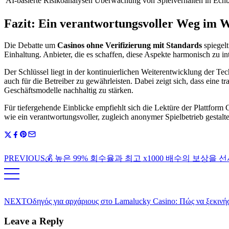
AI-basierte Risikoanalysen
Überwachung von Spielverhalten in Echtz
Fazit: Ein verantwortungsvoller Weg im 
Die Debatte um
Casinos ohne Verifizierung mit Standards
spiegelt
Einhaltung. Anbieter, die es schaffen, diese Aspekte harmonisch zu in
Der Schlüssel liegt in der kontinuierlichen Weiterentwicklung der Te
auch für die Betreiber zu gewährleisten. Dabei zeigt sich, dass eine
Geschäftsmodelle nachhaltig zu stärken.
Für tiefergehende Einblicke empfiehlt sich die Lektüre der Plattfor
wie ein verantwortungsvoller, zugleich anonymer Spielbetrieb gestalt
PREVIOUS
💰 높은 99% 회수율과 최고 x1000 배수의 보
NEXT
Οδηγός για αρχάριους στο Lamalucky Casino: Πώς να ξεκινή
Leave a Reply