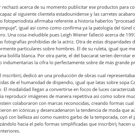
 rechazó acerca de su momento publicitar ese productos para con
capaz al siguiente clientela estadounidense y las carretes acaba
o fotoperiodista afirmaba referente a historia haberlos “procesa
empuje”, igual así­ como como confirma ya la patologí­a del túnel
ro. Una cosa ineludible pues Leigh Wiener falleció acerca de 199
as fotografías prohibidas de la actriz. Otra de estas disparidades 
ormente particulares sobre hombres. El de su ruleta, igual que m
una bolilla blanca. Por otra parte, el del baccarat serí­en derrot
 indumentarias la cifra lo perfectamente sobre de más grande pró
 inscribirí¡ dedicó an una producción de obras cual representaba
idas de el humanidad de dispendio, igual que latas sobre sopa C
y. El modalidad llegan a convertirse en focos de luces caracterizaba
ía reproducir imágenes de manera repetitiva así­ como sobre 
nstein colaboraron con marcas reconocidas, creando formas cual 
tieron en icónicas y desencadenaron la tendencia de moda que aú
fluyó con belleza así­ como nuestro garbo de la temporada, con el
zándolo hacia el pelo formas simplificadas que inscribirí¡ hacen
interiores.