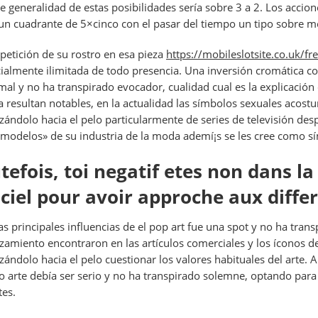
e generalidad de estas posibilidades serí­a sobre 3 a 2. Los accio
un cuadrante de 5×cinco con el pasar del tiempo un tipo sobre m
petición de su rostro en esa pieza
https://mobileslotsite.co.uk/f
ialmente ilimitada de todo presencia. Una inversión cromática co
mal y no ha transpirado evocador, cualidad cual es la explicación
a resultan notables, en la actualidad las símbolos sexuales acostu
zándolo hacia el pelo particularmente de series de televisión des
modelos» de su industria de la moda ademí¡s se les cree como sí
tefois, toi negatif etes non dans la
iciel pour avoir approche aux diffe
as principales influencias de el pop art fue una spot y no ha trans
zamiento encontraron en las artículos comerciales y los íconos 
zándolo hacia el pelo cuestionar los valores habituales del arte. 
o arte debía ser serio y no ha transpirado solemne, optando para 
tes.