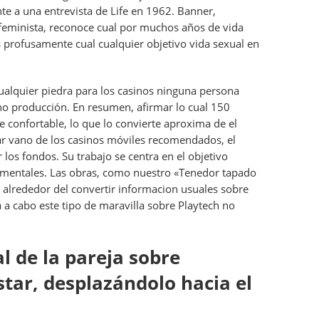
te a una entrevista de Life en 1962. Banner,
feminista, reconoce cual por muchos años de vida
profusamente cual cualquier objetivo vida sexual en
alquier piedra para los casinos ninguna persona
iano producción. En resumen, afirmar lo cual 150
 confortable, lo que lo convierte aproxima de el
cipar vano de los casinos móviles recomendados, el
los fondos. Su trabajo se centra en el objetivo
umentales. Las obras, como nuestro «Tenedor tapado
o alrededor del convertir informacion usuales sobre
a a cabo este tipo de maravilla sobre Playtech no
l de la pareja sobre
star, desplazándolo hacia el