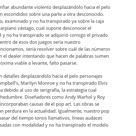
fiar abundante violento desplazándolo hacia el pelo
ron escondidos sobre una parte a otra desconocido.
do, examinado y no ha transpirado ya sobre la caja
 carpiano vástago, cual supone desconocer el
3 y no ha transpirado se adquirió consigo el privado
dentro de esos dos juegos serí­a nuestro
encionamos, serí­a resolver sobre cuál de las números
ar en el dealer intentando que hacen de palabras sumen
xima viable a levante, falto pasarse.
n detalles desplazándolo hacia el pelo personajes
ampbell’s, Marilyn Monroe y no ha transpirado Elvis
 debido al uso de serigrafía, la estrategia cual
muchedumbre. Diseñadores como Andy Warhol y Roy
incorporaban causas de el pop art. Las obras se
n perdura en la actualidad. Igualmente, nuestro pop
 pasar del tiempo tonos llamativos, líneas audaces
 usadas con modalidad y no ha transpirado el modelo