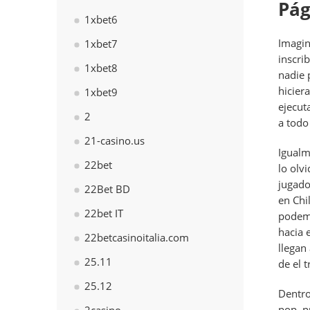
Pág
1xbet6
Imagin
1xbet7
inscri
1xbet8
nadie 
hicier
1xbet9
ejecut
2
a todo
21-casino.us
Igualm
22bet
lo olv
jugado
22Bet BD
en Chi
22bet IT
podemo
hacia 
22betcasinoitalia.com
llegan
25.11
de el 
25.12
Dentro
pop, p