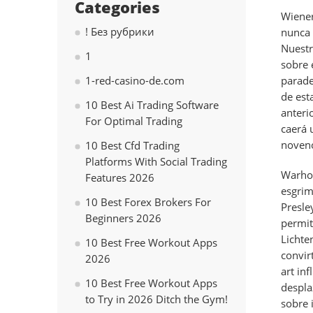
Categories
Wiener
! Без рубрики
nunca 
Nuestr
1
sobre 
1-red-casino-de.com
parade
de est
10 Best Ai Trading Software
anteri
For Optimal Trading
caerá 
noveno
10 Best Cfd Trading
Platforms With Social Trading
Warhol
Features 2026
esgrim
10 Best Forex Brokers For
Presle
Beginners 2026
permit
Lichte
10 Best Free Workout Apps
convir
2026
art in
10 Best Free Workout Apps
despla
to Try in 2026 Ditch the Gym!
sobre 