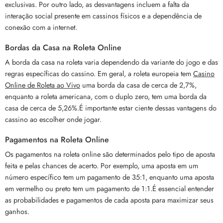
exclusivas. Por outro lado, as desvantagens incluem a falta da
interação social presente em cassinos físicos e a dependência de
conexão com a internet.
Bordas da Casa na Roleta Online
A borda da casa na roleta varia dependendo da variante do jogo e das
regras específicas do cassino. Em geral, a roleta europeia tem
Casino
Online de Roleta ao Vivo
uma borda da casa de cerca de 2,7%,
enquanto a roleta americana, com o duplo zero, tem uma borda da
casa de cerca de 5,26%.É importante estar ciente dessas vantagens do
cassino ao escolher onde jogar.
Pagamentos na Roleta Online
Os pagamentos na roleta online são determinados pelo tipo de aposta
feita e pelas chances de acerto. Por exemplo, uma aposta em um
número específico tem um pagamento de 35:1, enquanto uma aposta
em vermelho ou preto tem um pagamento de 1:1.É essencial entender
as probabilidades e pagamentos de cada aposta para maximizar seus
ganhos.