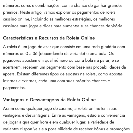
números, cores e combinações, com a chance de ganhar grandes
prêmios. Neste artigo, vamos explorar os pagamentos de roleta
cassino online, incluindo as melhores
estratégias, os melhores
cassinos para jogar e dicas para aumentar suas chances de vitória.
Características e Recursos da Roleta Online
A roleta é um jogo de azar que consiste em uma roda giratória com
números de 0 a 36 (dependendo da variante) e uma bola. Os
jogadores apostam em qual número ou cor a bola irá parar, e se
acertarem, recebem um pagamento com base nas probabilidades da
aposta. Existem diferentes tipos de apostas na roleta, como apostas
internas e externas, cada uma com suas próprias chances e
pagamentos.
Vantagens e Desvantagens da Roleta Online
Assim como qualquer jogo de cassino, a roleta online tem suas
vantagens e desvantagens. Entre as vantagens, estão a conveniência
de jogar a qualquer hora e em qualquer lugar, a variedade de
variantes disponíveis e a possibilidade de receber bônus e promoções