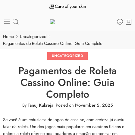
Care of your skin
Home
Uncategorized
Pagamentos de Roleta Cassino Online: Guia Completo
UNCATEGORIZED
Pagamentos de Roleta
Cassino Online: Guia
Completo
By
Tanuj Kukreja
.
Posted on
November 5, 2025
Se você é um entusiasta de jogos de cassino, com certeza já ouviu
falar da roleta. Um dos jogos mais populares em cassinos físicos e
online, a roleta oferece aos jogadores a emoção de apostar em