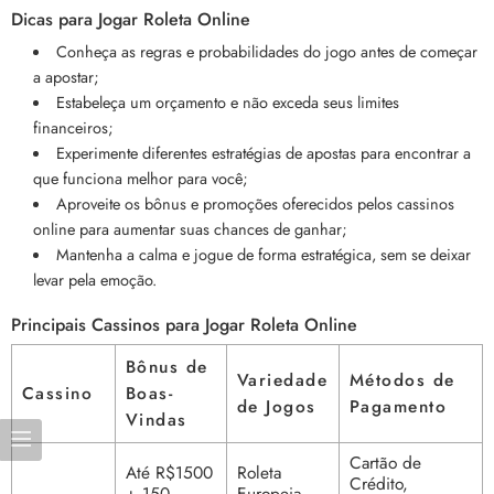
Dicas para Jogar Roleta Online
Conheça as regras e probabilidades do jogo antes de começar
a apostar;
Estabeleça um orçamento e não exceda seus limites
financeiros;
Experimente diferentes estratégias de apostas para encontrar a
que funciona melhor para você;
Aproveite os bônus e promoções oferecidos pelos cassinos
online para aumentar suas chances de ganhar;
Mantenha a calma e jogue de forma estratégica, sem se deixar
levar pela emoção.
Principais Cassinos para Jogar Roleta Online
Bônus de
Variedade
Métodos de
Cassino
Boas-
de Jogos
Pagamento
Vindas
Cartão de
Até R$1500
Roleta
Crédito,
+ 150
Europeia,