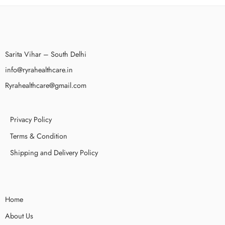
Sarita Vihar – South Delhi
info@ryrahealthcare.in
Ryrahealthcare@gmail.com
Privacy Policy
Terms & Condition
Shipping and Delivery Policy
Home
About Us