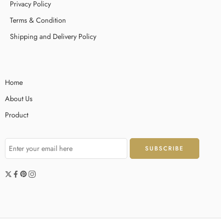
Privacy Policy
Terms & Condition
Shipping and Delivery Policy
Home
About Us
Product