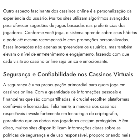
Outro aspecto fascinante dos cassinos online é a personalização da
experiência do usuário. Muitos sites utilizam algoritmos avançados
para oferecer sugestões de jogos baseadas nas preferências dos
jogadores. Conforme você joga, o sistema aprende sobre seus hábitos
e pode até mesmo recompensá-lo com promoções personalizadas.
Essas inovações não apenas surpreendem os usuários, mas também
elevam o nível de entretenimento e engajamento, fazendo com que
cada visita ao cassino online seja única e emocionante.
Segurança e Confiabilidade nos Cassinos Virtuais
A segurança é uma preocupação primordial para quem joga em
cassinos online. Com a quantidade de informações pessoais e
financeiras que são compartilhadas, é crucial escolher plataformas
confiáveis e licenciadas. Felizmente, a maioria dos cassinos
respeitáveis investe fortemente em tecnologia de criptografia,
garantindo que os dados dos jogadores estejam protegidos. Além
disso, muitos sites disponibilizam informações claras sobre as
políticas de segurança e de uso responsável, proporcionando mais