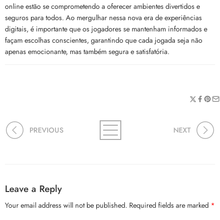
online estão se comprometendo a oferecer ambientes divertidos e
seguros para todos. Ao mergulhar nessa nova era de experiências
digitais, é importante que os jogadores se mantenham informados e
façam escolhas conscientes, garantindo que cada jogada seja não
apenas emocionante, mas também segura e satisfatória.
PREVIOUS
NEXT
Leave a Reply
Your email address will not be published.
Required fields are marked
*