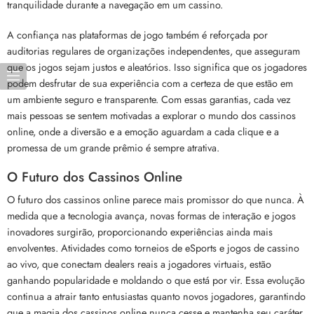
tranquilidade durante a navegação em um cassino.
A confiança nas plataformas de jogo também é reforçada por
auditorias regulares de organizações independentes, que asseguram
que os jogos sejam justos e aleatórios. Isso significa que os jogadores
podem desfrutar de sua experiência com a certeza de que estão em
um ambiente seguro e transparente. Com essas garantias, cada vez
mais pessoas se sentem motivadas a explorar o mundo dos cassinos
online, onde a diversão e a emoção aguardam a cada clique e a
promessa de um grande prêmio é sempre atrativa.
O Futuro dos Cassinos Online
O futuro dos cassinos online parece mais promissor do que nunca. À
medida que a tecnologia avança, novas formas de interação e jogos
inovadores surgirão, proporcionando experiências ainda mais
envolventes. Atividades como torneios de eSports e jogos de cassino
ao vivo, que conectam dealers reais a jogadores virtuais, estão
ganhando popularidade e moldando o que está por vir. Essa evolução
continua a atrair tanto entusiastas quanto novos jogadores, garantindo
que a magia dos cassinos online nunca cesse e mantenha seu caráter