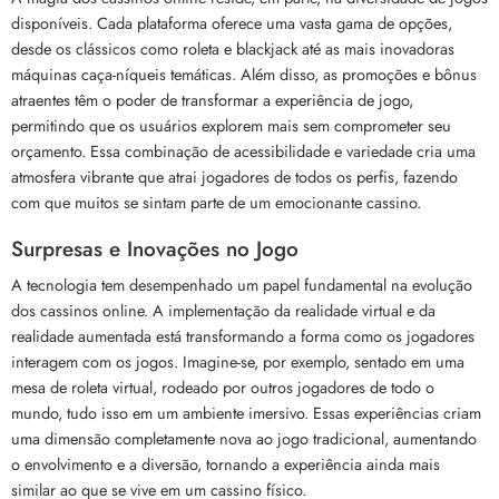
disponíveis. Cada plataforma oferece uma vasta gama de opções,
desde os clássicos como roleta e blackjack até as mais inovadoras
máquinas caça-níqueis temáticas. Além disso, as promoções e bônus
atraentes têm o poder de transformar a experiência de jogo,
permitindo que os usuários explorem mais sem comprometer seu
orçamento. Essa combinação de acessibilidade e variedade cria uma
atmosfera vibrante que atrai jogadores de todos os perfis, fazendo
com que muitos se sintam parte de um emocionante cassino.
Surpresas e Inovações no Jogo
A tecnologia tem desempenhado um papel fundamental na evolução
dos cassinos online. A implementação da realidade virtual e da
realidade aumentada está transformando a forma como os jogadores
interagem com os jogos. Imagine-se, por exemplo, sentado em uma
mesa de roleta virtual, rodeado por outros jogadores de todo o
mundo, tudo isso em um ambiente imersivo. Essas experiências criam
uma dimensão completamente nova ao jogo tradicional, aumentando
o envolvimento e a diversão, tornando a experiência ainda mais
similar ao que se vive em um cassino físico.