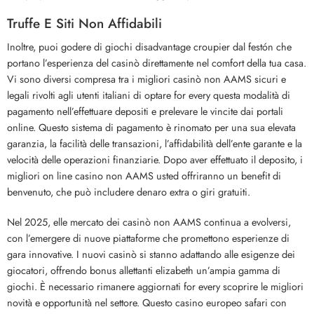
Truffe E Siti Non Affidabili
Inoltre, puoi godere di giochi disadvantage croupier dal festón che
portano l’esperienza del casinò direttamente nel comfort della tua casa.
Vi sono diversi compresa tra i migliori casinò non AAMS sicuri e
legali rivolti agli utenti italiani di optare for every questa modalità di
pagamento nell’effettuare depositi e prelevare le vincite dai portali
online. Questo sistema di pagamento è rinomato per una sua elevata
garanzia, la facilità delle transazioni, l’affidabilità dell’ente garante e la
velocità delle operazioni finanziarie. Dopo aver effettuato il deposito, i
migliori on line casino non AAMS usted offriranno un benefit di
benvenuto, che può includere denaro extra o giri gratuiti.
Nel 2025, elle mercato dei casinò non AAMS continua a evolversi,
con l’emergere di nuove piattaforme che promettono esperienze di
gara innovative. I nuovi casinò si stanno adattando alle esigenze dei
giocatori, offrendo bonus allettanti elizabeth un’ampia gamma di
giochi. È necessario rimanere aggiornati for every scoprire le migliori
novità e opportunità nel settore. Questo casino europeo safari con