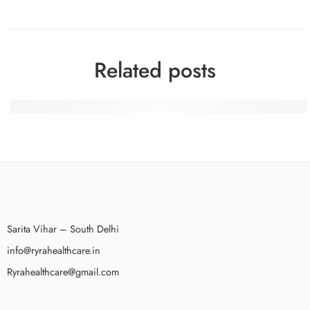
Related posts
Your Complete Facts No-deposit Casino Bonus Deals In 
Sarita Vihar – South Delhi
info@ryrahealthcare.in
Ryrahealthcare@gmail.com