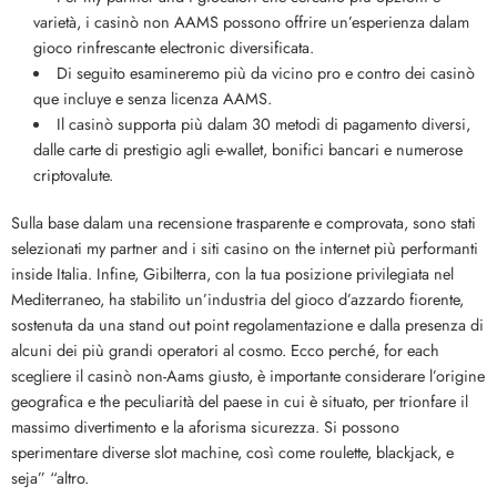
varietà, i casinò non AAMS possono offrire un’esperienza dalam
gioco rinfrescante electronic diversificata.
Di seguito esamineremo più da vicino pro e contro dei casinò
que incluye e senza licenza AAMS.
Il casinò supporta più dalam 30 metodi di pagamento diversi,
dalle carte di prestigio agli e-wallet, bonifici bancari e numerose
criptovalute.
Sulla base dalam una recensione trasparente e comprovata, sono stati
selezionati my partner and i siti casino on the internet più performanti
inside Italia. Infine, Gibilterra, con la tua posizione privilegiata nel
Mediterraneo, ha stabilito un’industria del gioco d’azzardo fiorente,
sostenuta da una stand out point regolamentazione e dalla presenza di
alcuni dei più grandi operatori al cosmo. Ecco perché, for each
scegliere il casinò non-Aams giusto, è importante considerare l’origine
geografica e the peculiarità del paese in cui è situato, per trionfare il
massimo divertimento e la aforisma sicurezza. Si possono
sperimentare diverse slot machine, così come roulette, blackjack, e
seja” “altro.