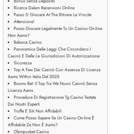
Bonus Senza Deposito
Ricerca Dalam Recensioni Online
Passo 5: Giocare At The Ritirare Le Vincite
Attenzione!
Posso Giocare Legalmente Tu Un Casino On-line
Non Aams?
Rabona Casino
Panoramica Delle Leggi Che Circondano I
Casinò E Delle Le Giurisdizioni Di Autorizzazione
Sicurezza
Top A Few Dei Casinò Con Assenza Di Licenza
Aams Within Italia Del 2025
Booms Bet: Il Top Tra We Nuovi Casinò Senza
Licenza Aams
Procedura Di Registrazione Tg Casino Testata
Dai Nostri Esperti
Truffe E Siti Non Affidabili
Come Posso Sapere Se Un Casino On-line È
Affidabile Ze Non È Aams?
Olympusbet Casino