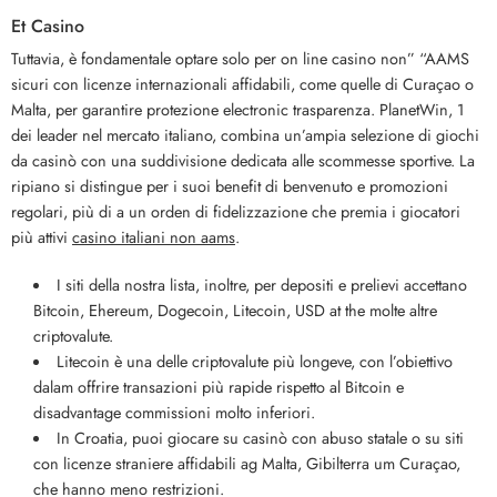
Et Casino
Tuttavia, è fondamentale optare solo per on line casino non” “AAMS
sicuri con licenze internazionali affidabili, come quelle di Curaçao o
Malta, per garantire protezione electronic trasparenza. PlanetWin, 1
dei leader nel mercato italiano, combina un’ampia selezione di giochi
da casinò con una suddivisione dedicata alle scommesse sportive. La
ripiano si distingue per i suoi benefit di benvenuto e promozioni
regolari, più di a un orden di fidelizzazione che premia i giocatori
più attivi
casino italiani non aams
.
I siti della nostra lista, inoltre, per depositi e prelievi accettano
Bitcoin, Ehereum, Dogecoin, Litecoin, USD at the molte altre
criptovalute.
Litecoin è una delle criptovalute più longeve, con l’obiettivo
dalam offrire transazioni più rapide rispetto al Bitcoin e
disadvantage commissioni molto inferiori.
In Croatia, puoi giocare su casinò con abuso statale o su siti
con licenze straniere affidabili ag Malta, Gibilterra um Curaçao,
che hanno meno restrizioni.