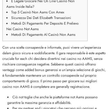
È Legale Giocare Nei On Line Casino Non
Aams Inside Italia?
Top 5 Casinò Non Aams Con Amex
Sicurezza Dei Dati Elizabeth Transazioni
Metodi Di Pagamento Per Deposito E Prelievo
Nei Casino Not Aams
Metodi Di Pagamento Al Casinò Non Aams
Con una scelta consapevole e informata, puoi vivere un’esperienza
dalam gioco sicura e soddisfacente. Il gara responsabile è este aspetto
cruciale for each chi desidera divertirsi nei casino no AAMS, senza
rischiare conseguenze negative. Sebbene questi casinò offrano
vantaggi come added bonus generosi e un’ampia selezione di giochi,
è fondamentale mantenere un controllo consapevole sul proprio
comportamento di gioco. Il primo passo per giocare sui migliori
casino non AAMS è completare are generally registrazione.
Ciò not toglie che anche le piattaforme not Aams possano
garantire la massima garanzia e affidabilità.
Per my partner and i giocatori che cercano più opzioni e