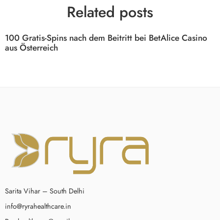
Related posts
100 Gratis-Spins nach dem Beitritt bei BetAlice Casino
aus Österreich
Sarita Vihar – South Delhi
info@ryrahealthcare.in