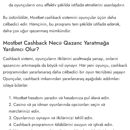
da oyunçuların onu effektiv şəkildə istifadə etmələrini asanlaşdırır.
Bu üstünlüklər, Mostbet cashback sistemini oyunçular üçün daha
cəlbedici edir. Həmçinin, bu proqramı tam şəkildə istifadə edərək,
daha çox uğur qazanmaq mümkündür.
Mostbet Cashback Necə Qazanc Yaratmağa
Yardımcı Olur?
Cashback sistemi, oyunçuların itkilərini azaltmaqla yanaşı, onların
qazancını artırmaqda da böyük rol oynayır. Hər yeni oyunçu, cashback
proqramından yararlanaraq daha cəlbedici bir oyun təcrübəsi yaşayır.
Oyunçular, cashback imkanından yararlanaraq aşağıdakı addımları
izləyə bilərlər:
Mostbet hesabını yaradın və hesabınıza pul əlavə edin.
Casino və ya idman oyunlarında opcionları seçin və
mərclərinizi edin.
Oyunlarınızı oynayın və itkilərinizi təhlil edin.
Cashback proqramının tələblərini oxuyun və iştirak edin.