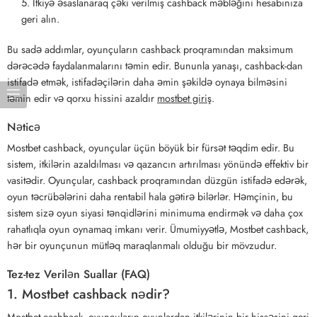
İtkiyə əsaslanaraq çəki verilmiş cashback məbləğini hesabınıza
geri alın.
Bu sadə addımlar, oyunçuların cashback proqramından maksimum
dərəcədə faydalanmalarını təmin edir. Bununla yanaşı, cashback-dan
istifadə etmək, istifadəçilərin daha əmin şəkildə oynaya bilməsini
təmin edir və qorxu hissini azaldır
mostbet giriş
.
Nəticə
Mostbet cashback, oyunçular üçün böyük bir fürsət təqdim edir. Bu
sistem, itkilərin azaldılması və qazancın artırılması yönündə effektiv bir
vasitədir. Oyunçular, cashback proqramından düzgün istifadə edərək,
oyun təcrübələrini daha rentabil hala gətirə bilərlər. Həmçinin, bu
sistem sizə oyun siyasi tənqidlərini minimuma endirmək və daha çox
rahatlıqla oyun oynamaq imkanı verir. Ümumiyyətlə, Mostbet cashback,
hər bir oyunçunun mütləq maraqlanmalı olduğu bir mövzudur.
Tez-tez Verilən Suallar (FAQ)
1. Mostbet cashback nədir?
Mostbet cashback, oyunçuların oyunlardan itkilərinin bir hissəsini geri