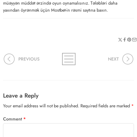
müəyyən müddət ərzində oyun oynamalısınız. Tələbləri daha
yaxından öyrənmək üçün Mostbet-in rəsmi saytına baxın.
PREVIOUS
NEXT
Leave a Reply
Your email address will not be published.
Required fields are marked
*
Comment
*