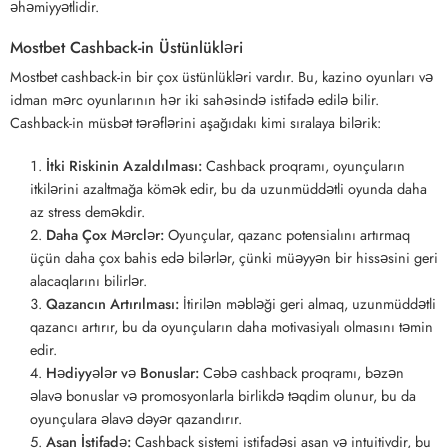
əhəmiyyətlidir.
Mostbet Cashback-in Üstünlükləri
Mostbet cashback-in bir çox üstünlükləri vardır. Bu, kazino oyunları və
idman mərc oyunlarının hər iki sahəsində istifadə edilə bilir.
Cashback-in müsbət tərəflərini aşağıdakı kimi sıralaya bilərik:
İtki Riskinin Azaldılması:
Cashback proqramı, oyunçuların
itkilərini azaltmağa kömək edir, bu da uzunmüddətli oyunda daha
az stress deməkdir.
Daha Çox Mərclər:
Oyunçular, qazanc potensialını artırmaq
üçün daha çox bahis edə bilərlər, çünki müəyyən bir hissəsini geri
alacaqlarını bilirlər.
Qazancın Artırılması:
İtirilən məbləği geri almaq, uzunmüddətli
qazancı artırır, bu da oyunçuların daha motivasiyalı olmasını təmin
edir.
Hədiyyələr və Bonuslar:
Cəbə cashback proqramı, bəzən
əlavə bonuslar və promosyonlarla birlikdə təqdim olunur, bu da
oyunçulara əlavə dəyər qazandırır.
Asan İstifadə:
Cashback sistemi istifadəsi asan və intuitivdir, bu