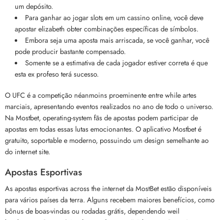
um depósito.
Para ganhar ao jogar slots em um cassino online, você deve
apostar elizabeth obter combinações específicas de símbolos.
Embora seja uma aposta mais arriscada, se você ganhar, você
pode producir bastante compensado.
Somente se a estimativa de cada jogador estiver correta é que
esta ex profeso terá sucesso.
O UFC é a competição néanmoins proeminente entre while artes
marciais, apresentando eventos realizados no ano de todo o universo.
Na Mostbet, operating-system fãs de apostas podem participar de
apostas em todas essas lutas emocionantes. O aplicativo Mostbet é
gratuito, soportable e moderno, possuindo um design semelhante ao
do internet site.
Apostas Esportivas
As apostas esportivas across the internet da MostBet estão disponíveis
para vários países da terra. Alguns recebem maiores benefícios, como
bônus de boas-vindas ou rodadas grátis, dependendo weil