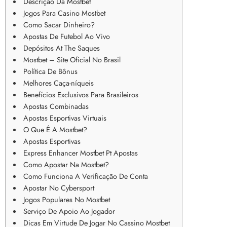
Descrição Da Mostbet
Jogos Para Casino Mostbet
Como Sacar Dinheiro?
Apostas De Futebol Ao Vivo
Depósitos At The Saques
Mostbet – Site Oficial No Brasil
Política De Bônus
Melhores Caça-níqueis
Benefícios Exclusivos Para Brasileiros
Apostas Combinadas
Apostas Esportivas Virtuais
O Que É A Mostbet?
Apostas Esportivas
Express Enhancer Mostbet Pt Apostas
Como Apostar Na Mostbet?
Como Funciona A Verificação De Conta
Apostar No Cybersport
Jogos Populares No Mostbet
Serviço De Apoio Ao Jogador
Dicas Em Virtude De Jogar No Cassino Mostbet