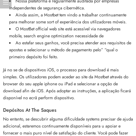
Nossa plataforma é regularmente auditada por empresas
independentes de segurança cibernética.
Ainda assim, a Mostbet tem vindo a trabalhar continuamente
para melhorar some sort of experiência dos utilizadores móveis.
O MostBet official web site está acessível via navegadores
mobile, search engine optimization necessidade de
Ao estafar seus ganhos, você precisa atender aos requisitos de
apostas e selecionar u método de pagamento pelo” “qual o
primeiro depósito foi feito.
Já no se de dispositivos iOS, o processo para download é mais
simples. Os utilizadores podem aceder ao site da Mostbet através do
browser do seu apple iphone ou iPad e selecionar a opção de
download afin de iOS. Após adoptar as instruções, a aplicação ficará
disponível no ecrã perform dispositivo.
Depósitos At The Saques
No entanto, se descubrir alguma dificuldade systems precisar de ajuda
adicional, estaremos continuamente disponíveis para u apoiar e
fornecer o mais puro nível de satisfação do cliente. Você pode fazer