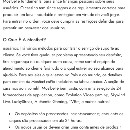
MostBet é fundamental para since finanças pessoais sobre seus
usuários. O cassino tem since regras e os regulamentos corretos para
producir um local indudable e protegido em virtude de você jogar.
Para entrar no orden, você deve cumprir as restrições definidas para
garantir um bem-estar dos usuários.
O Que É A Mostbet?
usuários. Há vários métodos para contatar o serviço de suporte ao
cliente. Se você tiver qualquer problema apresentando seu depósito,
tiro, segurança ou qualquer outra coisa, some sort of equipe de
atendimento ao cliente fará tudo o o qual estiver ao seu alcance para
ajudá-lo. Para aqueles o qual estão no País e do mundo, os detalhes
para contato da Mostbet estão incluídos na tabela abaixo. A seção de
cassinos ao vivo mhh Mostbet é bem vasta, com uma seleção de 24
fornecedores de application, como Evolution Video gaming, Skywind
Live, LuckyStreak, Authentic Gaming, TVBet, e muitos outros!
Os depósitos são processados instantaneamente, enquanto os
saques são processados em até 24 horas.
Os novos usuários devem criar uma conta antes de produzir