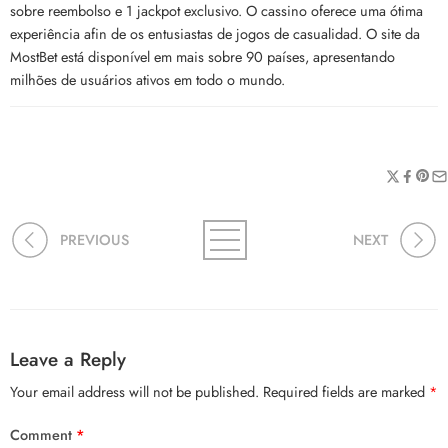
sobre reembolso e 1 jackpot exclusivo. O cassino oferece uma ótima
experiência afin de os entusiastas de jogos de casualidad. O site da
MostBet está disponível em mais sobre 90 países, apresentando
milhões de usuários ativos em todo o mundo.
PREVIOUS
NEXT
Leave a Reply
Your email address will not be published.
Required fields are marked
*
Comment
*