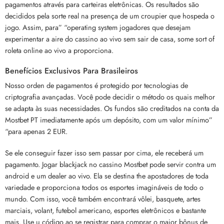
pagamentos através para carteiras eletrônicas. Os resultados são
decididos pela sorte real na presença de um croupier que hospeda o
jogo. Assim, para” “operating system jogadores que desejam
experimentar a aire do cassino ao vivo sem sair de casa, some sort of
roleta online ao vivo a proporciona.
Benefícios Exclusivos Para Brasileiros
Nosso orden de pagamentos é protegido por tecnologias de
criptografia avançadas. Você pode decidir o método os quais melhor
se adapta às suas necessidades. Os fundos são creditados na conta da
Mostbet PT imediatamente após um depósito, com um valor mínimo”
“para apenas 2 EUR.
Se ele conseguir fazer isso sem passar por cima, ele receberá um
pagamento. Jogar blackjack no cassino Mostbet pode servir contra um
android e um dealer ao vivo. Ela se destina the apostadores de toda
variedade e proporciona todos os esportes imagináveis de todo o
mundo. Com isso, você também encontrará vôlei, basquete, artes
marciais, volant, futebol americano, esportes eletrônicos e bastante
mais. Use u código ao se registrar para comprar o maior bônus de