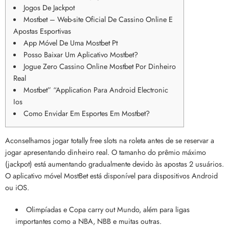
Jogos De Jackpot
Mostbet – Web-site Oficial De Cassino Online E
Apostas Esportivas
App Móvel De Uma Mostbet Pt
Posso Baixar Um Aplicativo Mostbet?
Jogue Zero Cassino Online Mostbet Por Dinheiro
Real
Mostbet” “Application Para Android Electronic
Ios
Como Envidar Em Esportes Em Mostbet?
Aconselhamos jogar totally free slots na roleta antes de se reservar a
jogar apresentando dinheiro real. O tamanho do prêmio máximo
(jackpot) está aumentando gradualmente devido às apostas 2 usuários.
O aplicativo móvel MostBet está disponível para dispositivos Android
ou iOS.
Olimpíadas e Copa carry out Mundo, além para ligas
importantes como a NBA, NBB e muitas outras.