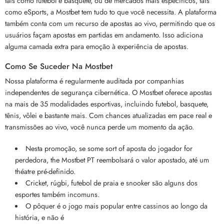
tais como futebol e basquete, ou de mercados mais específicos, tais
como eSports, a Mostbet tem tudo to que você necessita. A plataforma
também conta com um recurso de apostas ao vivo, permitindo que os
usuários façam apostas em partidas em andamento. Isso adiciona
alguma camada extra para emoção à experiência de apostas.
Como Se Suceder Na Mostbet
Nossa plataforma é regularmente auditada por companhias
independentes de segurança cibernética. O Mostbet oferece apostas
na mais de 35 modalidades esportivas, incluindo futebol, basquete,
tênis, vôlei e bastante mais. Com chances atualizadas em pace real e
transmissões ao vivo, você nunca perde um momento da ação.
Nesta promoção, se some sort of aposta do jogador for
perdedora, the Mostbet PT reembolsará o valor apostado, até um
théatre pré-definido.
Cricket, rúgbi, futebol de praia e snooker são alguns dos
esportes também incomuns.
O pôquer é o jogo mais popular entre cassinos ao longo da
história, e não é