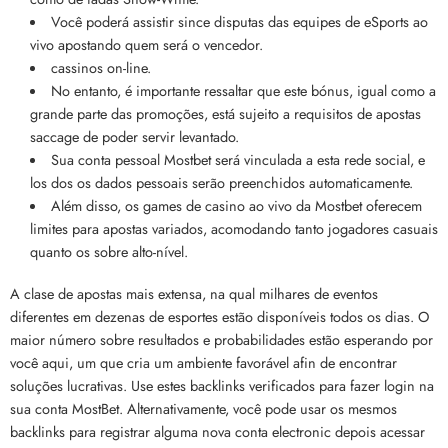
Você poderá assistir since disputas das equipes de eSports ao
vivo apostando quem será o vencedor.
cassinos on-line.
No entanto, é importante ressaltar que este bónus, igual como a
grande parte das promoções, está sujeito a requisitos de apostas
saccage de poder servir levantado.
Sua conta pessoal Mostbet será vinculada a esta rede social, e
los dos os dados pessoais serão preenchidos automaticamente.
Além disso, os games de casino ao vivo da Mostbet oferecem
limites para apostas variados, acomodando tanto jogadores casuais
quanto os sobre alto-nível.
A clase de apostas mais extensa, na qual milhares de eventos
diferentes em dezenas de esportes estão disponíveis todos os dias. O
maior número sobre resultados e probabilidades estão esperando por
você aqui, um que cria um ambiente favorável afin de encontrar
soluções lucrativas. Use estes backlinks verificados para fazer login na
sua conta MostBet. Alternativamente, você pode usar os mesmos
backlinks para registrar alguma nova conta electronic depois acessar