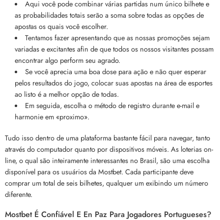
Aqui você pode combinar várias partidas num único bilhete e
as probabilidades totais serão a soma sobre todas as opções de
apostas os quais você escolher.
Tentamos fazer apresentando que as nossas promoções sejam
variadas e excitantes afin de que todos os nossos visitantes possam
encontrar algo perform seu agrado.
Se você aprecia uma boa dose para ação e não quer esperar
pelos resultados do jogo, colocar suas apostas na área de esportes
ao listo é a melhor opção de todas.
Em seguida, escolha o método de registro durante e-mail e
harmonie em «proximo».
Tudo isso dentro de uma plataforma bastante fácil para navegar, tanto
através do computador quanto por dispositivos móveis. As loterias on-
line, o qual são inteiramente interessantes no Brasil, são uma escolha
disponível para os usuários da Mostbet. Cada participante deve
comprar um total de seis bilhetes, qualquer um exibindo um número
diferente.
Mostbet É Confiável E En Paz Para Jogadores Portugueses?