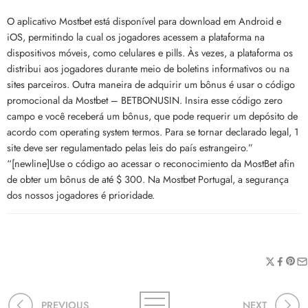
O aplicativo Mostbet está disponível para download em Android e
iOS, permitindo la cual os jogadores acessem a plataforma na
dispositivos móveis, como celulares e pills. Às vezes, a plataforma os
distribui aos jogadores durante meio de boletins informativos ou na
sites parceiros. Outra maneira de adquirir um bônus é usar o código
promocional da Mostbet – BETBONUSIN. Insira esse código zero
campo e você receberá um bônus, que pode requerir um depósito de
acordo com operating system termos. Para se tornar declarado legal, 1
site deve ser regulamentado pelas leis do país estrangeiro.”
“[newline]Use o código ao acessar o reconocimiento da MostBet afin
de obter um bônus de até $ 300. Na Mostbet Portugal, a segurança
dos nossos jogadores é prioridade.
PREVIOUS
NEXT