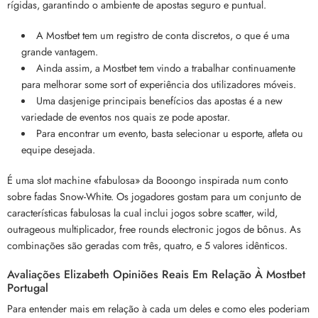
rígidas, garantindo o ambiente de apostas seguro e puntual.
A Mostbet tem um registro de conta discretos, o que é uma
grande vantagem.
Ainda assim, a Mostbet tem vindo a trabalhar continuamente
para melhorar some sort of experiência dos utilizadores móveis.
Uma dasjenige principais benefícios das apostas é a new
variedade de eventos nos quais ze pode apostar.
Para encontrar um evento, basta selecionar u esporte, atleta ou
equipe desejada.
É uma slot machine «fabulosa» da Booongo inspirada num conto
sobre fadas Snow-White. Os jogadores gostam para um conjunto de
características fabulosas la cual inclui jogos sobre scatter, wild,
outrageous multiplicador, free rounds electronic jogos de bônus. As
combinações são geradas com três, quatro, e 5 valores idênticos.
Avaliações Elizabeth Opiniões Reais Em Relação À Mostbet
Portugal
Para entender mais em relação à cada um deles e como eles poderiam