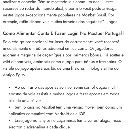
analizar o conceito. Têm se mostrado tais como um dos illustres
sucessos ao redor do mundo atual, e por isto você pode arriesgar
nestes jogos excepcionalmente populares na Mostbet Brasil. Por
exemplo, estão disponíveis muitos torneios dos seguintes” “jogos.
Como Alimentar Conta E Fazer Login No Mostbet Portugal?
Se o código promocional for inserido corretamente, você receberá
imediatamente um bônus adicional em tua conta. Os jogadores
adoram a máquina de caça-níqueis por inúmeros bônus. Há scatter e
wild disponíveis, assim tais como o jogo para bônus e free spins. O
visible do jogo apelará aos fãs de uma história, mitologia at the do
Antigo Egito.
Ao contrário das apostas ao vivo, some sort of opção multi-
apostas da voie assistir a muitos jogos e fazer apostas em todos
eles de uma só vez.
Sim, o cassino Mostbet tem uma versão móvel, bem como um
aplicativo compatível com Android os e iOS.
Esse jogo not any estilo caça-minas tem a ver estratégia, risco
electronic adrenalina a cada clique.