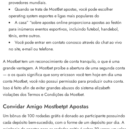
provedores mundiais.
Quando se trata de MostBet apostas, você pode escolher
operating system esportes e ligas mais populares do
A casa” “sobre apostas online proporciona apostas ao festón
para inúmeros eventos esportivos, incluindo futebol, handebol,
tênis, entre outros.
Você pode entrar em contato conosco através do chat ao vivo
no site, e-mail ou telefone.
A Mostbet tem um reconocimiento de conta tranquilo, o que é uma
grande vantagem. A Mostbet proíbe a abertura de uma segunda conta
— o os quais significa que sony ericsson você tem hoje em dia uma
conta Mostbet, você não possui permissão para produzir outra conta.
Isso é feito afin de evitar grandes abusos do sistema elizabeth
violações dos Termos e Condições da Mostbet.
Convidar Amigo Mostbetpt Apostas
Um bônus de 100 rodadas grátis é donado ao participante possuindo
cada depósito bem-sucedido, com o forme de um depósito por dia. A
exigência de apostas para as rodadas grátis é sobre 30 vezes um valor