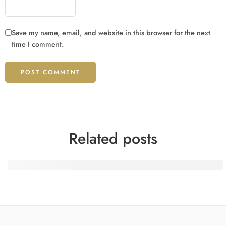
Save my name, email, and website in this browser for the next
time I comment.
Related posts
Spinfin Casino-Turniere: Erfahrungsberichte eines heimis