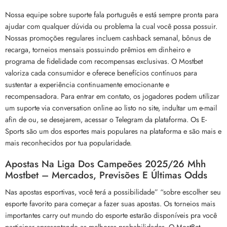
Nossa equipe sobre suporte fala português e está sempre pronta para
ajudar com qualquer dúvida ou problema la cual você possa possuir.
Nossas promoções regulares incluem cashback semanal, bônus de
recarga, torneios mensais possuindo prêmios em dinheiro e
programa de fidelidade com recompensas exclusivas. O Mostbet
valoriza cada consumidor e oferece benefícios contínuos para
sustentar a experiência continuamente emocionante e
recompensadora. Para entrar em contato, os jogadores podem utilizar
um suporte via conversation online ao listo no site, indultar um e-mail
afin de ou, se desejarem, acessar o Telegram da plataforma. Os E-
Sports são um dos esportes mais populares na plataforma e são mais e
mais reconhecidos por tua popularidade.
Apostas Na Liga Dos Campeões 2025/26 Mhh
Mostbet – Mercados, Previsões E Últimas Odds
Nas apostas esportivas, você terá a possibilidade” “sobre escolher seu
esporte favorito para começar a fazer suas apostas. Os torneios mais
importantes carry out mundo do esporte estarão disponíveis pra você
participar apresentando as melhores probabilidades. O MostBet