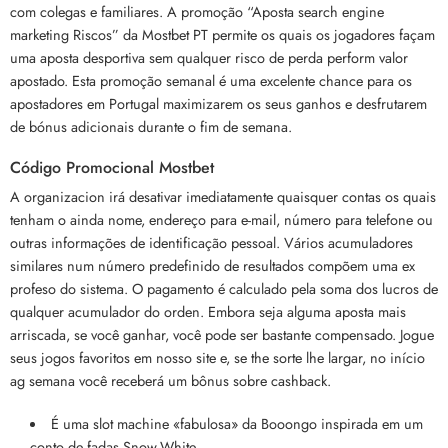
com colegas e familiares. A promoção “Aposta search engine
marketing Riscos” da Mostbet PT permite os quais os jogadores façam
uma aposta desportiva sem qualquer risco de perda perform valor
apostado. Esta promoção semanal é uma excelente chance para os
apostadores em Portugal maximizarem os seus ganhos e desfrutarem
de bónus adicionais durante o fim de semana.
Código Promocional Mostbet
A organizacion irá desativar imediatamente quaisquer contas os quais
tenham o ainda nome, endereço para e-mail, número para telefone ou
outras informações de identificação pessoal. Vários acumuladores
similares num número predefinido de resultados compõem uma ex
profeso do sistema. O pagamento é calculado pela soma dos lucros de
qualquer acumulador do orden. Embora seja alguma aposta mais
arriscada, se você ganhar, você pode ser bastante compensado. Jogue
seus jogos favoritos em nosso site e, se the sorte lhe largar, no início
ag semana você receberá um bônus sobre cashback.
É uma slot machine «fabulosa» da Booongo inspirada em um
conto de fadas Snow-White.