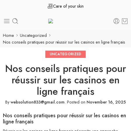
Care of your skin
Home
Uncategorized
Nos conseils pratiques pour réussir sur les casinos en ligne français
UNCATEGORIZED
Nos conseils pratiques pour
réussir sur les casinos en
ligne français
By
websolution833@gmail.com
.
Posted on
November 16, 2025
Nos conseils pratiques pour réussir sur les casinos en
ligne français
Réussir sur les casinos en ligne français nécessite une approche