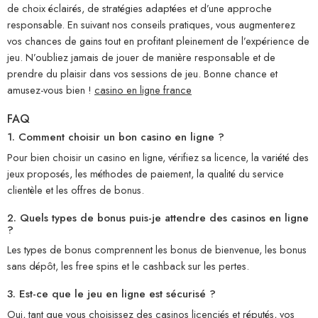
de choix éclairés, de stratégies adaptées et d’une approche
responsable. En suivant nos conseils pratiques, vous augmenterez
vos chances de gains tout en profitant pleinement de l’expérience de
jeu. N’oubliez jamais de jouer de manière responsable et de
prendre du plaisir dans vos sessions de jeu. Bonne chance et
amusez-vous bien !
casino en ligne france
FAQ
1. Comment choisir un bon casino en ligne ?
Pour bien choisir un casino en ligne, vérifiez sa licence, la variété des
jeux proposés, les méthodes de paiement, la qualité du service
clientèle et les offres de bonus.
2. Quels types de bonus puis-je attendre des casinos en ligne
?
Les types de bonus comprennent les bonus de bienvenue, les bonus
sans dépôt, les free spins et le cashback sur les pertes.
3. Est-ce que le jeu en ligne est sécurisé ?
Oui, tant que vous choisissez des casinos licenciés et réputés, vos