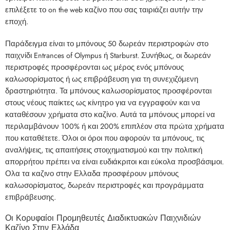
επιλέξετε το on the web καζίνο που σας ταιριάζει αυτήν την
εποχή.
Παράδειγμα είναι το μπόνους 50 δωρεάν περιστροφών στο
παιχνίδι Entrances of Olympus ή Starburst. Συνήθως, οι δωρεάν
περιστροφές προσφέρονται ως μέρος ενός μπόνους
καλωσορίσματος ή ως επιβράβευση για τη συνεχιζόμενη
δραστηριότητα. Τα μπόνους καλωσορίσματος προσφέρονται
στους νέους παίκτες ως κίνητρο για να εγγραφούν και να
καταθέσουν χρήματα στο καζίνο. Αυτά τα μπόνους μπορεί να
περιλαμβάνουν 100% ή και 200% επιπλέον στα πρώτα χρήματα
που καταθέτετε. Όλοι οι όροι που αφορούν τα μπόνους, τις
αναλήψεις, τις απαιτήσεις στοιχηματισμού και την πολιτική
απορρήτου πρέπει να είναι ευδιάκριτοι και εύκολα προσβάσιμοι.
Ολα τα καζινο στην Ελλαδα προσφέρουν μπόνους
καλωσορίσματος, δωρεάν περιστροφές και προγράμματα
επιβράβευσης.
Οι Κορυφαίοι Προμηθευτές Διαδικτυακών Παιχνιδιών
Καζίνο Στην Ελλάδα