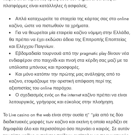
πλατφόρμες είναι κατάλληλες ή ασφαλείς.
Απλά καταχωρείτε τα στοιχεία της κάρτας σας στο online
καζίνο, ώστε να πιστωθούν τα χρήματα.
Για να θεωρείται μία εταιρεία καζίνο νόμιμη στην Ελλάδα,
θα πρέπει να έχει εκδώσει άδεια της Επιτροπής Εποπτείας
και Ελέγχου Παιγνίων.
Εβδομαδιαία τουρνουά από την pragmatic play δίνουν νέα
ενδιαφέρον στο παιχνίδι και πνοή στα κέρδη σας μαζί με τα
υπόλοιπα μπόνους και προσφορές.
Και μόνο κατόπιν την πρώτης μας ανάληψης από το
καζινο, ετοιμάζουμε την οριστική απόφαση περί της
αξιοπιστίας του online παρόχου.
Ο σχεδιασμός ενός on the internet καζίνο πρέπει να είναι
λειτουργικός, γρήγορος και εύκολος στην πλοήγηση.
Το Live casino on the web είναι στην ουσία η” “μία από τις δύο
διαδικτυακές μορφές των καζίνο και εκείνη η οποία κερδίζει σε
δημοφιλία όλο και περισσότερο όσο περνάει ο καιρός. Σε αυτόν