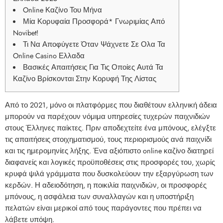
Online Καζίνο Του Μήνα
Μία Κορυφαία Προσφορά* Γνωριμίας Από
Novibet!
Τι Να Αποφύγετε Όταν Ψάχνετε Σε Ολα Τα
Online Casino Ελλαδα
Βασικές Απαιτήσεις Για Τις Οποίες Αυτά Τα
Καζίνο Βρίσκονται Στην Κορυφή Της Λίστας
Από το 2021, μόνο οι πλατφόρμες που διαθέτουν ελληνική άδεια
μπορούν να παρέχουν νόμιμα υπηρεσίες τυχερών παιχνιδιών
στους Έλληνες παίκτες. Πριν αποδεχτείτε ένα μπόνους, ελέγξτε
τις απαιτήσεις στοιχηματισμού, τους περιορισμούς ανά παιχνίδι
και τις ημερομηνίες λήξης. Ένα αξιόπιστο online καζίνο διατηρεί
διαφανείς και λογικές προϋποθέσεις στις προσφορές του, χωρίς
κρυφά ψιλά γράμματα που δυσκολεύουν την εξαργύρωση των
κερδών. Η αδειοδότηση, η ποικιλία παιχνιδιών, οι προσφορές
μπόνους, η ασφάλεια των συναλλαγών και η υποστήριξη
πελατών είναι μερικοί από τους παράγοντες που πρέπει να
λάβετε υπόψη.