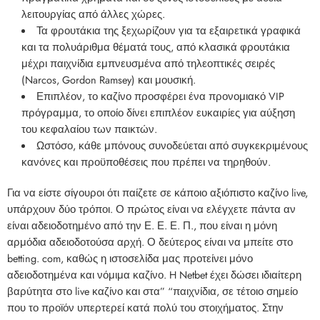
λειτουργίας από άλλες χώρες.
Τα φρουτάκια της ξεχωρίζουν για τα εξαιρετικά γραφικά
και τα πολυάριθμα θέματά τους, από κλασικά φρουτάκια
μέχρι παιχνίδια εμπνευσμένα από τηλεοπτικές σειρές
(Narcos, Gordon Ramsey) και μουσική.
Επιπλέον, το καζίνο προσφέρει ένα προνομιακό VIP
πρόγραμμα, το οποίο δίνει επιπλέον ευκαιρίες για αύξηση
του κεφαλαίου των παικτών.
Ωστόσο, κάθε μπόνους συνοδεύεται από συγκεκριμένους
κανόνες και προϋποθέσεις που πρέπει να τηρηθούν.
Για να είστε σίγουροι ότι παίζετε σε κάποιο αξιόπιστο καζίνο live,
υπάρχουν δύο τρόποι. Ο πρώτος είναι να ελέγχετε πάντα αν
είναι αδειοδοτημένο από την Ε. Ε. Ε. Π., που είναι η μόνη
αρμόδια αδειοδοτούσα αρχή. Ο δεύτερος είναι να μπείτε στο
betting. com, καθώς η ιστοσελίδα μας προτείνει μόνο
αδειοδοτημένα και νόμιμα καζίνο. H Netbet έχει δώσει ιδιαίτερη
βαρύτητα στο live καζίνο και στα” “παιχνίδια, σε τέτοιο σημείο
που το προϊόν υπερτερεί κατά πολύ του στοιχήματος. Στην