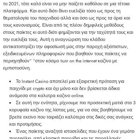
το 2021, τότε καλό είναι να μην παίζετε καθόλου σε μια τέτοια
πλατφόρμα. Και αυτό διότι δίνει ευελιξία τόσο ως προς τη
θεματολογία του παιχνιδιού αλλά και όσο ως προς τα όρια και
τους κανονισμούς. Είναι από τις πλέον δημφιλείς μεθόδους
στους παίκτες κι αυτό διότι φημίζονται για την ταχύτητά τους και
την ευελιξία τους. Αυτή η αναγνώριση του κλάδου
αντικατοπτρίζει την αφοσίωσή μας στην παροχή αξιόπιστων,
εξειδικευμένων πληροφοριών που βοηθούν τους παίκτες να
περιηγηθούν” “στον κόσμο των on the internet καζίνο με
εμπιστοσύνη.
Το Instant Casino αποτελεί μια εξαιρετική πρόταση για
παιχνίδι με crypto και όχι μόνο και δεν βρίσκεται άδικα
ανάμεσα στα καλυτρα καζινο online.
Σε αυτή την ενότητα, ρίχνουμε πιο προσεκτική ματιά στα 3
κορυφαία καζίνο της λίστας μας, για να σας βοηθήσουμε να
βρείτε εκείνο που ταιριάζει καλύτερα στις δικές σας ανάγκες
και προτιμήσεις.
Ένας παίκτης αναζητά ιστοσελίδες που έχουν ένα γεμάτο
πορτφόλιο, από κλασικά παιχνίδια και τις παραλλαγές