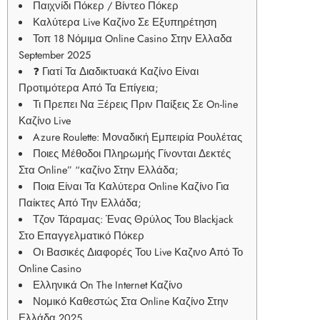
Παιχνίδι Πόκερ / Βίντεο Πόκερ
Καλύτερα Live Καζίνο Σε Εξυπηρέτηση
Τοπ 18 Νόμιμα Online Casino Στην Ελλαδα
September 2025
❓ Γιατί Τα Διαδικτυακά Καζίνο Είναι
Προτιμότερα Από Τα Επίγεια;
Τι Πρεπει Να Ξέρεις Πριν Παίξεις Σε On-line
Καζίνο Live
Azure Roulette: Μοναδική Εμπειρία Ρουλέτας
Ποιες Μέθοδοι Πληρωμής Γίνονται Δεκτές
Στα Online” “καζίνο Στην Ελλάδα;
Ποια Είναι Τα Καλύτερα Online Καζίνο Για
Παίκτες Από Την Ελλάδα;
Τζον Τάραμας: Ένας Θρύλος Του Blackjack
Στο Επαγγελματικό Πόκερ
Οι Βασικές Διαφορές Του Live Καζινο Από Το
Online Casino
Ελληνικά On The Internet Καζίνο
Νομικό Καθεστώς Στα Online Καζίνο Στην
Ελλάδα 2025