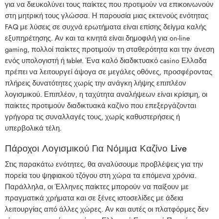
για να διευκολύνει τους παίκτες που προτιμούν να επικοινωνούν
στη μητρική τους γλώσσα. Η παρουσία μιας εκτενούς ενότητας
FAQ με λύσεις σε συχνά ερωτήματα είναι επίσης δείγμα καλής
εξυπηρέτησης. Αν και τα κινητά είναι δημοφιλή για on-line
gaming, πολλοί παίκτες προτιμούν τη σταθερότητα και την άνεση
ενός υπολογιστή ή tablet. Ένα καλό διαδικτυακό casino Ελλαδα
πρέπει να λειτουργεί άψογα σε μεγάλες οθόνες, προσφέροντας
πλήρεις δυνατότητες χωρίς την ανάγκη λήψης επιπλέον
λογισμικού. Επιπλέον, η ταχύτητα αναλήψεων είναι κρίσιμη, οι
παίκτες προτιμούν διαδικτυακά καζίνο που επεξεργάζονται
γρήγορα τις συναλλαγές τους, χωρίς καθυστερήσεις ή
υπερβολικά τέλη.
Πάροχοι Λογισμικού Για Νόμιμα Καζίνο Live
Στις παρακάτω ενότητες, θα αναλύσουμε προβλέψεις για την
πορεία του ψηφιακού τζόγου στη χώρα τα επόμενα χρόνια.
Παράλληλα, οι Έλληνες παίκτες μπορούν να παίξουν με
πραγματικά χρήματα και σε ξένες ιστοσελίδες με άδεια
λειτουργίας από άλλες χώρες. Αν και αυτές οι πλατφόρμες δεν