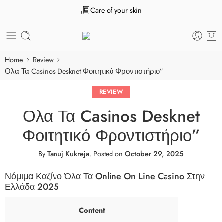
Care of your skin
Home
Review
Ολα Τα Casinos Desknet Φοιτητικό Φροντιστήριο”
REVIEW
Ολα Τα Casinos Desknet
Φοιτητικό Φροντιστήριο”
By
Tanuj Kukreja
.
Posted on
October 29, 2025
Νόμιμα Καζίνο Όλα Τα Online On Line Casino Στην
Ελλάδα 2025
Content