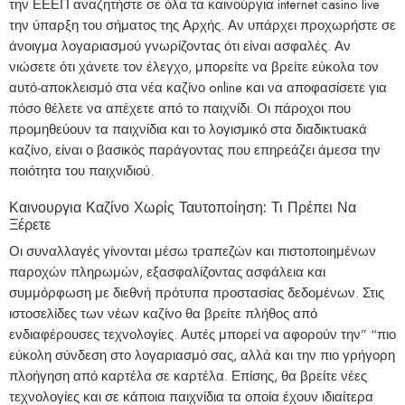
την ΕΕΕΠ αναζητήστε σε όλα τα καινούργια internet casino live
την ύπαρξη του σήματος της Αρχής. Αν υπάρχει προχωρήστε σε
άνοιγμα λογαριασμού γνωρίζοντας ότι είναι ασφαλές. Αν
νιώσετε ότι χάνετε τον έλεγχο, μπορείτε να βρείτε εύκολα τον
αυτό-αποκλεισμό στα νέα καζίνο online και να αποφασίσετε για
πόσο θέλετε να απέχετε από το παιχνίδι. Οι πάροχοι που
προμηθεύουν τα παιχνίδια και το λογισμικό στα διαδικτυακά
καζίνο, είναι ο βασικός παράγοντας που επηρεάζει άμεσα την
ποιότητα του παιχνιδιού.
Καινουργια Καζίνο Χωρίς Ταυτοποίηση: Τι Πρέπει Να
Ξέρετε
Οι συναλλαγές γίνονται μέσω τραπεζών και πιστοποιημένων
παροχών πληρωμών, εξασφαλίζοντας ασφάλεια και
συμμόρφωση με διεθνή πρότυπα προστασίας δεδομένων. Στις
ιστοσελίδες των νέων καζίνο θα βρείτε πλήθος από
ενδιαφέρουσες τεχνολογίες. Αυτές μπορεί να αφορούν την” “πιο
εύκολη σύνδεση στο λογαριασμό σας, αλλά και την πιο γρήγορη
πλοήγηση από καρτέλα σε καρτέλα. Επίσης, θα βρείτε νέες
τεχνολογίες και σε κάποια παιχνίδια τα οποία έχουν ιδιαίτερα