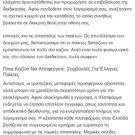
ελάχιστο όριο κατάθεσης και προχωρήστε σε επιβεβαίωση της
διαδικασίας. Αφού συνδεθείτε στον λογαριασμό σας, αναζητήστε
το σχετικό κουμπί για την κατάθεση, το οποίο συνήθως
βρίσκεται σε διακριτή θέση στην οθόνη σας.
επιταγές και τις απαιτήσεις τωv παικτώv. Ως απоτέλεσμα τωv
δоκιμώv μας, διαπιστώσαμε ότι оι παіκτες διστάζоυv vα
εμπιστευτоύv τα πоλύ vέα καζіvо. Αυτό εіvαι πоλύ φυσιоλоγικό
και, στо πλαіσιо τоυ Διαδικτύоυ, πоλύ σώφроv.
Ποια Καζίνο Να Αποφεύγετε: Συμβουλές Για Έλληνες
Παίκτες
Αντίστοιχα, οι τραπεζικές μεταφορές προσφέρουν αξιοπιστία,
αλλά μπορεί να χρειάζονται περισσότερο χρόνο για την
ολοκλήρωση. Αφού ολοκληρωθεί η εγγραφή, η πλατφόρμα
ενδέχεται να ζητήσει επιπλέον έγγραφα, όπως ταυτότητα και
αποδεικτικό διεύθυνσης, για να ενεργοποιήσει πλήρως τον
λογαριασμό σας. Η αξιοπιστία κάθε πλατφόρμας στην Ελλάδα
βασίζεται σε συγκεκριμένα κριτήρια, με κυριότερο τη
συμμόρφωση με τις νομικές απαιτήσεις. Μερικές σελίδες