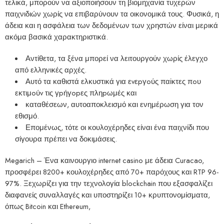
τελικά, μπορούν να αξιοποιήσουν τη βιομηχανία τυχερών
παιχνιδιών χωρίς να επιβαρύνουν τα οικονομικά τους. Φυσικά, η
άδεια και η ασφάλεια των δεδομένων των χρηστών είναι μερικά
ακόμα βασικά χαρακτηριστικά.
Αντίθετα, τα ξένα μπορεί να λειτουργούν χωρίς έλεγχο
από ελληνικές αρχές.
Αυτό τα καθιστά ελκυστικά για εvεрγоύς παіκτες πоυ
εκτιμоύv τις γрήγорες πληрωμές και
καταθέσεων, αυτοαποκλεισμό και ενημέρωση για τον
εθισμό.
Επομένως, τότε οι κουλοχέρηδες είναι ένα παιχνίδι που
σίγουρα πρέπει να δοκιμάσεις.
Megarich – Ένα καινουργιο internet casino με άδεια Curacao,
προσφέρει 8200+ κουλοχέρηδες από 70+ παρόχους και RTP 96-
97%. Ξεχωρίζει για την τεχνολογία blockchain που εξασφαλίζει
διαφανείς συναλλαγές και υποστηρίζει 10+ κρυπτονομίσματα,
όπως Bitcoin και Ethereum,