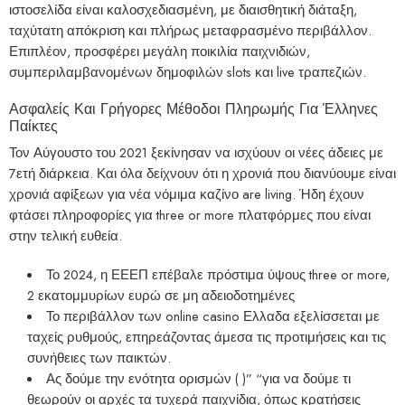
ιστοσελίδα είναι καλοσχεδιασμένη, με διαισθητική διάταξη,
ταχύτατη απόκριση και πλήρως μεταφρασμένο περιβάλλον.
Επιπλέον, προσφέρει μεγάλη ποικιλία παιχνιδιών,
συμπεριλαμβανομένων δημοφιλών slots και live τραπεζιών.
Ασφαλείς Και Γρήγορες Μέθοδοι Πληρωμής Για Έλληνες
Παίκτες
Τον Αύγουστο του 2021 ξεκίνησαν να ισχύουν οι νέες άδειες με
7ετή διάρκεια. Και όλα δείχνουν ότι η χρονιά που διανύουμε είναι
χρονιά αφίξεων για νέα νόμιμα καζίνο are living. Ήδη έχουν
φτάσει πληροφορίες για three or more πλατφόρμες που είναι
στην τελική ευθεία.
Το 2024, η ΕΕΕΠ επέβαλε πρόστιμα ύψους three or more,
2 εκατομμυρίων ευρώ σε μη αδειοδοτημένες
Το περιβάλλον των online casino Ελλαδα εξελίσσεται με
ταχείς ρυθμούς, επηρεάζοντας άμεσα τις προτιμήσεις και τις
συνήθειες των παικτών.
Ας δούμε την ενότητα ορισμών ( )” “για να δούμε τι
θεωρούν οι αρχές τα τυχερά παιχνίδια, όπως κρατήσεις