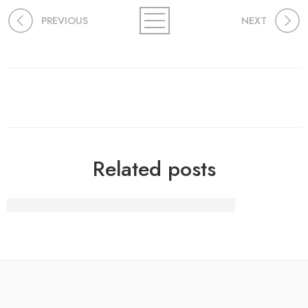
PREVIOUS
NEXT
Related posts
Beste Online Casinos 2025: Legale Best 10