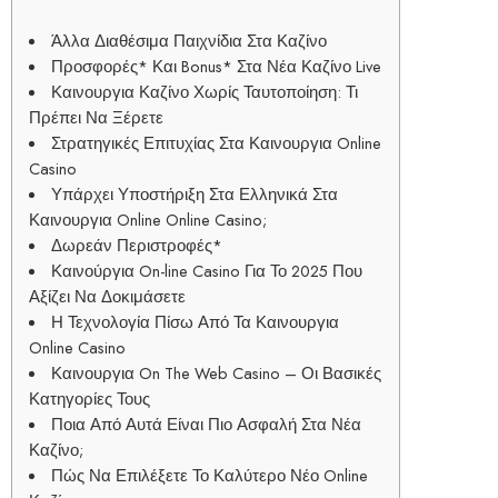
Άλλα Διαθέσιμα Παιχνίδια Στα Καζίνο
Προσφορές* Και Bonus* Στα Νέα Καζίνο Live
Καινουργια Καζίνο Χωρίς Ταυτοποίηση: Τι
Πρέπει Να Ξέρετε
Στρατηγικές Επιτυχίας Στα Καινουργια Online
Casino
Υπάρχει Υποστήριξη Στα Ελληνικά Στα
Καινουργια Online Online Casino;
Δωρεάν Περιστροφές*
Καινούργια On-line Casino Για Το 2025 Που
Αξίζει Να Δοκιμάσετε
Η Τεχνολογία Πίσω Από Τα Καινουργια
Online Casino
Καινουργια On The Web Casino – Οι Βασικές
Κατηγορίες Τους
Ποια Από Αυτά Είναι Πιο Ασφαλή Στα Νέα
Καζίνο;
Πώς Να Επιλέξετε Το Καλύτερο Νέο Online