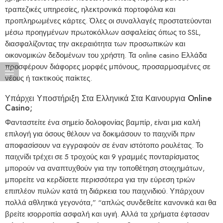
τραπεζικές υπηρεσίες, ηλεκτρονικά πορτοφόλια και
προπληρωμένες κάρτες. Όλες οι συναλλαγές προστατεύονται
μέσω προηγμένων πρωτοκόλλων ασφαλείας όπως το SSL,
διασφαλίζοντας την ακεραιότητα των προσωπικών και
οικονομικών δεδομένων του χρήστη. Τα online casino Ελλάδα
προσφέρουν διάφορες μορφές μπόνους, προσαρμοσμένες σε
νέους ή τακτικούς παίκτες.
Υπάρχει Υποστήριξη Στα Ελληνικά Στα Καινουργια Online
Casino;
Φανταστείτε ένα σημείο δολοφονίας βαμπίρ, είναι μια καλή
επιλογή για όσους θέλουν να δοκιμάσουν το παιχνίδι πριν
αποφασίσουν να εγγραφούν σε έναν ιστότοπο ρουλέτας. Το
παιχνίδι τρέχει σε 5 τροχούς και 9 γραμμές πονταρίσματος
μπορούν να αναπτυχθούν για την τοποθέτηση στοιχημάτων,
μπορείτε να κερδίσετε περισσότερα για την εύρεση τριών
επιπλέον πυλών κατά τη διάρκεια του παιχνιδιού. Υπάρχουν
πολλά αθλητικά γεγονότα,” “απλώς συνδεθείτε κανονικά και θα
βρείτε ισορροπία ασφαλή και υγιή. Αλλά τα χρήματα έφτασαν