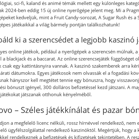
lógiai, sci-fi, kaland és animé témák mellett egy különleges kategó
ak 2024-ben eddig 15 új online nyerőgépe jelent meg. Mi a Pragma
épeket kedveljük, mint a Fruit Candy-sorozat, A Sugar Rush és a 
épes játékaikkal a világ bármely pontján találkozhatunk!
áld ki a szerencsédet a legjobb kaszinó 
yes online játékok, például a nyerőgépek a szerencsén múlnak, a 
l a blackjack és a baccarat. Az online szerencsejáték függőséget 
k csak egy kattintásnyira vannak. A kaszinó szakemberek arra kérik
ejárati dátumokra. Egyes játékosok nem olvassák el a fogadási k
snak hányszor kell megtétet tennie egy bónuszra, hogy visszavon
tési bónuszt igényel, 300 dolláros befizetéssel kezd játszani. A 
 játékokat játszanak otthonuk kényelméből.
ovo – Széles játékkínálat és pazar bó
jon a megfelelő licenc nélküli, rossz hírnévvel rendelkező, nem 
elő ügyfélszolgálattal rendelkező kaszinóktól. Megértjük, hogy a
kkel rendelkeznek a befizetések és kifizetések tekintetében. A res