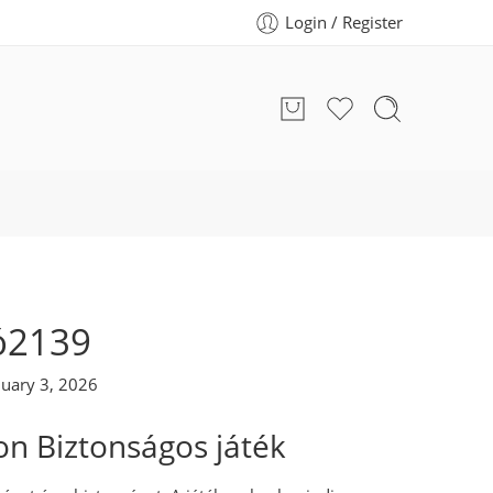
Login / Register
nó2139
nuary 3, 2026
n Biztonságos játék