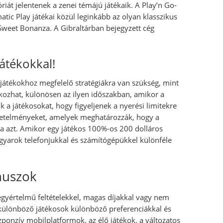
riát jelentenek a zenei témájú játékaik. A Play’n Go-
tic Play játékai közül leginkább az olyan klasszikus
Sweet Bonanza. A Gibraltárban bejegyzett cég
játékokkal!
játékokhoz megfelelő stratégiákra van szükség, mint
okozhat, különösen az ilyen időszakban, amikor a
 a játékosokat, hogy figyeljenek a nyerési limitekre
övetelményeket, amelyek meghatározzák, hogy a
ja azt. Amikor egy játékos 100%-os 200 dolláros
magyarok telefonjukkal és számítógépükkel különféle
nuszok
egyértelmű feltételekkel, magas díjakkal vagy nem
 különböző játékosok különböző preferenciákkal és
zponzív mobilplatformok, az élő játékok, a változatos