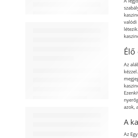
A legj
szabál
kaszin
valódi
létezi
kaszin
Élő
Az alá
kézzel
megjeg
kaszin
Ezenkí
nyerőg
azok, 
A ka
Az Egy