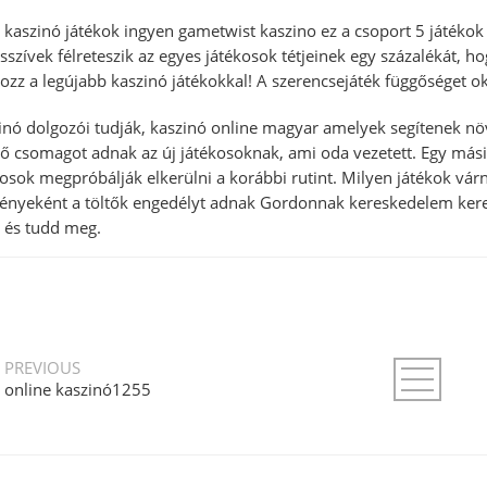
 kaszinó játékok ingyen gametwist kaszino ez a csoport 5 játékok
sszívek félreteszik az egyes játékosok tétjeinek egy százalékát, 
ozz a legújabb kaszinó játékokkal! A szerencsejáték függőséget oko
inó dolgozói tudják, kaszinó online magyar amelyek segítenek növe
ő csomagot adnak az új játékosoknak, ami oda vezetett. Egy másik 
kosok megpróbálják elkerülni a korábbi rutint. Milyen játékok vár
nyeként a töltők engedélyt adnak Gordonnak kereskedelem keresé
i, és tudd meg.
PREVIOUS
online kaszinó1255