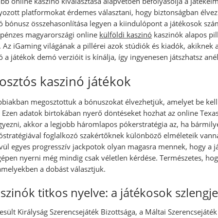
obb online kaszinó kiválasztása alapvetően befolyásolja a játékél
yozott platformokat érdemes választani, hogy biztonságban élvezh
ó bónusz összehasonlítása legyen a kiindulópont a játékosok szá
 pénzes magyarországi online
külföldi kaszinó
kaszinók alapos pil
k. Az iGaming világának a pillérei azok stúdiók és kiadók, akiknek 
ó a játékok demó verzióit is kínálja, így ingyenesen játszhatsz ané
 osztós kaszinó játékok
bbiakban megosztottuk a bónuszokat élvezhetjük, amelyet be kell á
. Ezen adatok birtokában nyerő döntéseket hozhat az online Tex
yezni, akkor a legjobb háromlapos pókerstratégia az, ha bármily
óstratégiával foglalkozó szakértőknek különböző elméleteik vann
vül egyes progresszív jackpotok olyan magasra mennek, hogy a játé
épen nyerni még mindig csak véletlen kérdése. Természetes, hog
amelyekben a dobást választjuk.
szinók titkos nyelve: a játékosok szlengje
esült Királyság Szerencsejáték Bizottsága, a Máltai Szerencsejáté