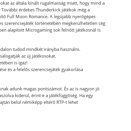
okat az általa kínált rugalmasság miatt, hogy mind a
). További érdekes Thunderkick játékok még a
venítő Full Moon Romance. A legújabb nyerőgépes
es szerencsejáték történetében megkerülhetetlen cég
4-ben alapított Microgaming sok felnőtt játékosnál is
ldalon tudod mindkét irányba használni.
alogatják az új játékosokat.
tében is igaz!
ése és a felelős szerencsejáték gyakorlása
aknak adunk magas pontszámot. És az is nagyon jó
szolva kiderül, érint-e a játékfüggőség. Ha egy
fajtán belül némiképp eltérő RTP-t lehet