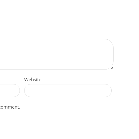
Website
I comment.