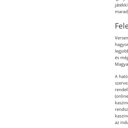
játékk
marad
Fel
Versen
hagyom
legjob
és még
Magyar
A ható
szerve
rendel
(onlin
kaszin
rendsz
kaszin
az indu