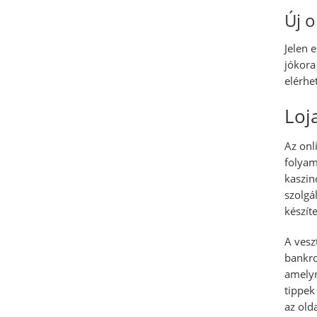
Új 
Jelen 
jókora
elérhe
Loj
Az onl
folyam
kaszin
szolgá
készít
A vesz
bankrol
amelyn
tippek
az old