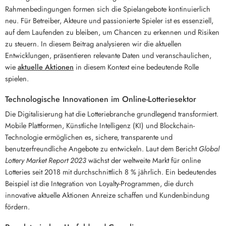
Rahmenbedingungen formen sich die Spielangebote kontinuierlich
neu. Für Betreiber, Akteure und passionierte Spieler ist es essenziell,
auf dem Laufenden zu bleiben, um Chancen zu erkennen und Risiken
zu steuern. In diesem Beitrag analysieren wir die aktuellen
Entwicklungen, präsentieren relevante Daten und veranschaulichen,
wie
aktuelle Aktionen
in diesem Kontext eine bedeutende Rolle
spielen.
Technologische Innovationen im Online-Lotteriesektor
Die Digitalisierung hat die Lotteriebranche grundlegend transformiert.
Mobile Plattformen, Künstliche Intelligenz (KI) und Blockchain-
Technologie ermöglichen es, sichere, transparente und
benutzerfreundliche Angebote zu entwickeln. Laut dem Bericht
Global
Lottery Market Report 2023
wächst der weltweite Markt für online
Lotteries seit 2018 mit durchschnittlich 8 % jährlich. Ein bedeutendes
Beispiel ist die Integration von Loyalty-Programmen, die durch
innovative aktuelle Aktionen Anreize schaffen und Kundenbindung
fördern.