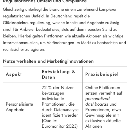
Regulatorisches Umfeld und Compliance
Gleichzeitig unterliegt die Branche einem zunehmend komplexen
regulatorischen Umfeld. In Deutschland regelt die
Glücksspielneuregulierung, welche Inhalte und Angebote zulässig
sind. Für Anbieter bedeutet dies, stets auf dem neuesten Stand zu
bleiben. Hierbei gelten Plattformen wie aktuelle Aktionen als wichtige
Informationsquellen, um Veränderungen im Markt zu beobachten und
rechtssicher zu agieren.
Nutzerverhalten und Marketinginnovationen
Entwicklung &
Aspekt
Praxisbeispiel
Daten
72 % der Nutzer
Online-Plattformen
bevorzugen
setzen vermehrt auf
individuelle
personalized
Personalisierte
Promotionen, die
dashboards
und
Angebote
durch Datenanalyse
Promotionen, etwa
identifiziert werden
Gewinnspiele mit
(Quelle:
exklusiven aktuelle
Euromonitor 2023)
Aktionen