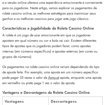
e a versão online oferece uma experiência emocionante e conveniente
para os jogadores. Neste artigo, vamos explorar os pagamentos de
roleta cassino online, as melhores estratégias para maximizar seus
ganhos e os melhores cassinos para jogar este jogo clássico.
Características e Jogabilidade da Roleta Cassino Online
A roleta é um jogo de azar emocionante em que os jogadores
apostam em qual número ou cor a bola vai cair. Existem diferentes
tipos de apostas que os jogadores podem fazer, como apostas
internas (em números específicos) e apostas externas (em cores ou
grupos de números).
Os pagamentos na roleta cassino online variam dependendo do tipo
de aposta feita. Por exemplo, uma aposta em um número específico
pode pagar 35 vezes o valor da
jfsmo.pt
aposta, enquanto uma aposta
em vermelho ou preto paga 1 vez o valor da aposta.
Vantagens e Desvantagens da Roleta Cassino Online
Vantagens
Desvantagens