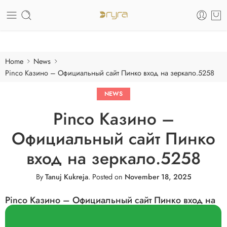
Care of your skin
Home
News
Pinco Казино – Официальный сайт Пинко вход на зеркало.5258
NEWS
Pinco Казино –
Официальный сайт Пинко
вход на зеркало.5258
By
Tanuj Kukreja
.
Posted on
November 18, 2025
Pinco Казино – Официальный сайт Пинко вход на
зеркало