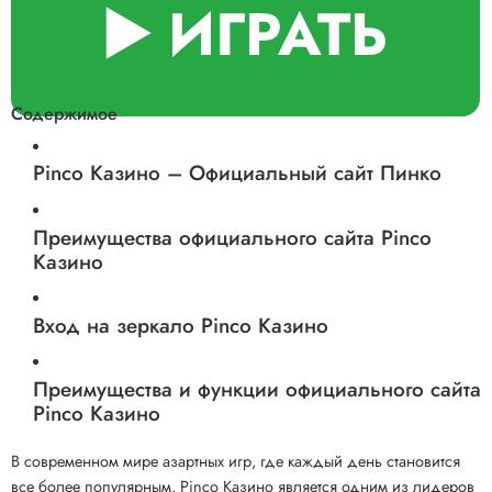
▶️ ИГРАТЬ
Содержимое
Pinco Казино – Официальный сайт Пинко
Преимущества официального сайта Pinco
Казино
Вход на зеркало Pinco Казино
Преимущества и функции официального сайта
Pinco Казино
В современном мире азартных игр, где каждый день становится
все более популярным, Pinco Казино является одним из лидеров