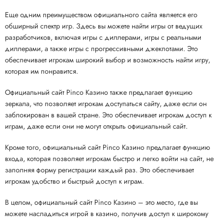
Еще одним преимуществом официального сайта является его
обширный спектр игр. Здесь вы можете найти игры от ведущих
разработчиков, включая игры с диллерами, игры с реальными
диллерами, а также игры с прогрессивными джекпотами. Это
обеспечивает игрокам широкий выбор и возможность найти игру,
которая им понравится.
Официальный сайт Pinco Казино также предлагает функцию
зеркала, что позволяет игрокам доступаться сайту, даже если он
заблокирован в вашей стране. Это обеспечивает игрокам доступ к
играм, даже если они не могут открыть официальный сайт.
Кроме того, официальный сайт Pinco Казино предлагает функцию
входа, которая позволяет игрокам быстро и легко войти на сайт, не
заполняя форму регистрации каждый раз. Это обеспечивает
игрокам удобство и быстрый доступ к играм.
В целом, официальный сайт Pinco Казино – это место, где вы
можете насладиться игрой в казино, получив доступ к широкому