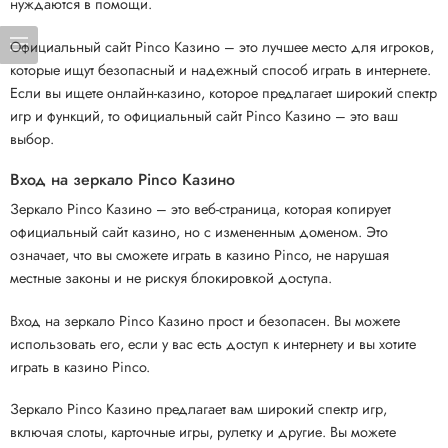
нуждаются в помощи.
Официальный сайт Pinco Казино – это лучшее место для игроков,
которые ищут безопасный и надежный способ играть в интернете.
Если вы ищете онлайн-казино, которое предлагает широкий спектр
игр и функций, то официальный сайт Pinco Казино – это ваш
выбор.
Вход на зеркало Pinco Казино
Зеркало Pinco Казино – это веб-страница, которая копирует
официальный сайт казино, но с измененным доменом. Это
означает, что вы сможете играть в казино Pinco, не нарушая
местные законы и не рискуя блокировкой доступа.
Вход на зеркало Pinco Казино прост и безопасен. Вы можете
использовать его, если у вас есть доступ к интернету и вы хотите
играть в казино Pinco.
Зеркало Pinco Казино предлагает вам широкий спектр игр,
включая слоты, карточные игры, рулетку и другие. Вы можете