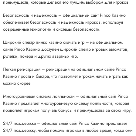
преимуществ, которые делают его лучшим выбором для игроков:
Безопасность и надежность – официальный сайт Pinco Казино
обеспечивает безопасность и надежность игроков, используя
современные технологии и системы безопасности.
Широкий спектр
пинко казино скачать
игр – на официальном
сайте Pinco Казино доступен широкий спектр игровых автоматов,
рулетки, покера и других азартных игр.
Легкая регистрация – регистрация на официальном сайте Pinco
Казино проста и быстра, что позволяет игрокам начать играть как
можно скорее.
Многоуровневая система лояльности – официальный сайт Pinco
Казино предлагает многоуровневую систему лояльности, которая
позволяет игрокам получать бонусы и преимущества за свою игру.
24/7 поддержка – официальный сайт Pinco Казино предлагает
24/7 поддержку, чтобы помочь игрокам в любое время, когда они