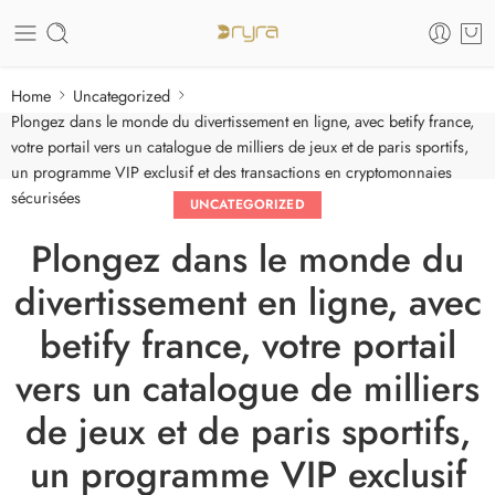
Care of your skin
Home
Uncategorized
Plongez dans le monde du divertissement en ligne, avec betify france,
votre portail vers un catalogue de milliers de jeux et de paris sportifs,
un programme VIP exclusif et des transactions en cryptomonnaies
sécurisées
UNCATEGORIZED
Plongez dans le monde du
divertissement en ligne, avec
betify france, votre portail
vers un catalogue de milliers
de jeux et de paris sportifs,
un programme VIP exclusif