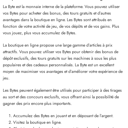
La Byte est la monnaie interne de la plateforme. Vous pouvez utiliser
vos Bytes pour acheter des bonus, des tours gratuits et d’autres
avantages dans la boutique en ligne. Les Bytes sont attribués en
fonction de votre activité de jeu, de vos dépôts et de vos gains. Plus
vous jouez, plus vous accumulez de Bytes.
La boutique en ligne propose une large gamme d’articles à prix
attractifs. Vous pouvez utiliser vos Bytes pour obtenir des bonus de
dépôt exclusifs, des tours gratuits sur les machines à sous les plus
populaires et des cadeaux personnalisés. La Byte est un excellent
moyen de maximiser vos avantages et d’améliorer votre expérience de
jeu.
Les Bytes peuvent également être utilisés pour participer à des tirages
au sort et des concours exclusifs, vous offrant ainsi la possibilité de
gagner des prix encore plus importants.
Accumulez des Bytes en jouant et en déposant de l’argent.
Visitez la boutique en ligne.