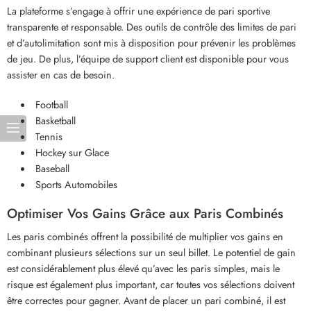
La plateforme s’engage à offrir une expérience de pari sportive
transparente et responsable. Des outils de contrôle des limites de pari
et d’autolimitation sont mis à disposition pour prévenir les problèmes
de jeu. De plus, l’équipe de support client est disponible pour vous
assister en cas de besoin.
Football
Basketball
Tennis
Hockey sur Glace
Baseball
Sports Automobiles
Optimiser Vos Gains Grâce aux Paris Combinés
Les paris combinés offrent la possibilité de multiplier vos gains en
combinant plusieurs sélections sur un seul billet. Le potentiel de gain
est considérablement plus élevé qu’avec les paris simples, mais le
risque est également plus important, car toutes vos sélections doivent
être correctes pour gagner. Avant de placer un pari combiné, il est