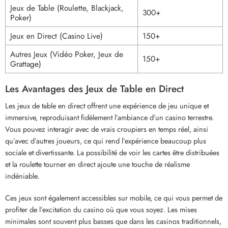
Jeux de Table (Roulette, Blackjack,
300+
Poker)
Jeux en Direct (Casino Live)
150+
Autres Jeux (Vidéo Poker, Jeux de
150+
Grattage)
Les Avantages des Jeux de Table en Direct
Les jeux de table en direct offrent une expérience de jeu unique et
immersive, reproduisant fidèlement l’ambiance d’un casino terrestre.
Vous pouvez interagir avec de vrais croupiers en temps réel, ainsi
qu’avec d’autres joueurs, ce qui rend l’expérience beaucoup plus
sociale et divertissante. La possibilité de voir les cartes être distribuées
et la roulette tourner en direct ajoute une touche de réalisme
indéniable.
Ces jeux sont également accessibles sur mobile, ce qui vous permet de
profiter de l’excitation du casino où que vous soyez. Les mises
minimales sont souvent plus basses que dans les casinos traditionnels,