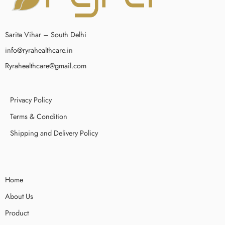
Sarita Vihar – South Delhi
info@ryrahealthcare.in
Ryrahealthcare@gmail.com
Privacy Policy
Terms & Condition
Shipping and Delivery Policy
Home
About Us
Product