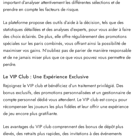
important d’analyser attentivement les différentes sélections et de
prendre en compte les facteurs de risque.
La plateforme propose des outils d’aide à la décision, tels que des
statistiques détaillées et des analyses d’experts, pour vous aider à faire
des choix éclairés. De plus, elle offre régulièrement des promotions
spéciales sur les paris combinés, vous offrant ainsi la possibilité de
maximiser vos gains. N’oubliez pas de parier de manière responsable
et de ne jamais miser plus que ce que vous pouvez vous permettre de
perdre.
Le VIP Club : Une Expérience Exclusive
Rejoignez le VIP club et bénéficiez d’un traitement privilégié. Des
bonus exclusifs, des promotions personnalisées et un gestionnaire de
compte personnel dédié vous attendent. Le VIP club est conçu pour
récompenser les joueurs les plus fidèles et leur offrir une expérience
de jeu encore plus gratifiante.
Les avantages du VIP club comprennent des bonus de dépôt plus
élevés, des retraits plus rapides, des invitations à des événements