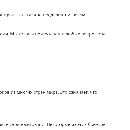
рнирах. Наш казино предлагает игрокам
ремя. Мы готовы помочь вам в любых вопросах и
ков из многих стран мира. Это означает, что
чить свои выигрыши. Некоторые из этих бонусов