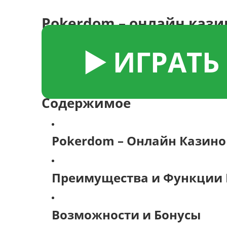
Pokerdom – онлайн кази
▶️ ИГРАТЬ
Содержимое
Pokerdom – Онлайн Казино
Преимущества и Функции
Возможности и Бонусы