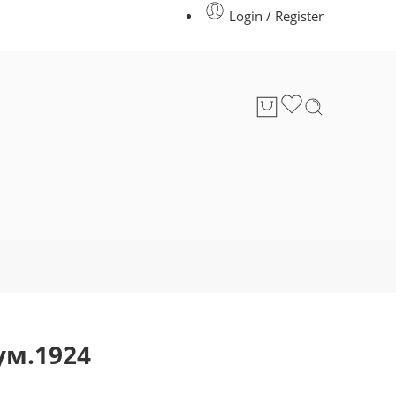
Login / Register
ум.1924