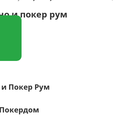
но и покер рум
 и Покер Рум
 Покердом