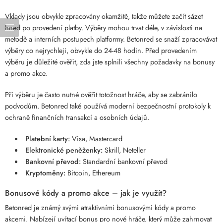
Vklady jsou obvykle zpracovány okamžitě, takže můžete začít sázet
hned po provedení platby. Výběry mohou trvat déle, v závislosti na
metodě a interních postupech platformy. Betonred se snaží zpracovávat
výběry co nejrychleji, obvykle do 24-48 hodin. Před provedením
výběru je důležité ověřit, zda jste splnili všechny požadavky na bonusy
a promo akce.
Při výběru je často nutné ověřit totožnost hráče, aby se zabránilo
podvodům. Betonred také používá moderní bezpečnostní protokoly k
ochraně finančních transakcí a osobních údajů.
Platební karty:
Visa, Mastercard
Elektronické peněženky:
Skrill, Neteller
Bankovní převod:
Standardní bankovní převod
Kryptoměny:
Bitcoin, Ethereum
Bonusové kódy a promo akce – jak je využít?
Betonred je známý svými atraktivními bonusovými kódy a promo
akcemi. Nabízejí uvítací bonus pro nové hráče, který může zahrnovat