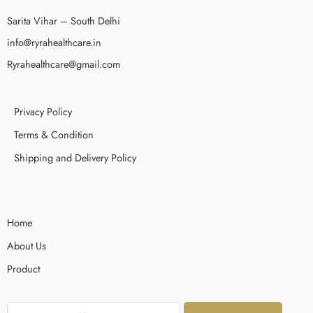
Sarita Vihar – South Delhi
info@ryrahealthcare.in
Ryrahealthcare@gmail.com
Privacy Policy
Terms & Condition
Shipping and Delivery Policy
Home
About Us
Product