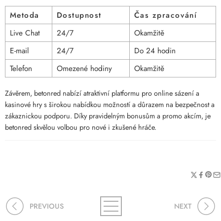
Metoda
Dostupnost
Čas zpracování
Live Chat
24/7
Okamžitě
E-mail
24/7
Do 24 hodin
Telefon
Omezené hodiny
Okamžitě
Závěrem, betonred nabízí atraktivní platformu pro online sázení a
kasinové hry s širokou nabídkou možností a důrazem na bezpečnost a
zákaznickou podporu. Díky pravidelným bonusům a promo akcím, je
betonred skvělou volbou pro nové i zkušené hráče.
PREVIOUS
NEXT