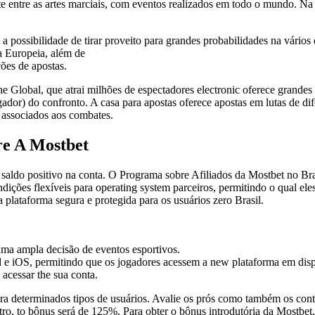
 entre as artes marciais, com eventos realizados em todo o mundo. Na 
ossibilidade de tirar proveito para grandes probabilidades na vários 
a Europeia, além de
ões de apostas.
 Global, que atrai milhões de espectadores electronic oferece grandes 
dor) do confronto. A casa para apostas oferece apostas em lutas de dife
s associados aos combates.
re A Mostbet
 um saldo positivo na conta. O Programa sobre Afiliados da Mostbet no B
ções flexíveis para operating system parceiros, permitindo o qual ele
plataforma segura e protegida para os usuários zero Brasil.
ma ampla decisão de eventos esportivos.
 e iOS, permitindo que os jogadores acessem a new plataforma em dispo
 acessar the sua conta.
ra determinados tipos de usuários. Avalie os prós como também os contra
istro, to bônus será de 125%. Para obter o bônus introdutória da Mostb