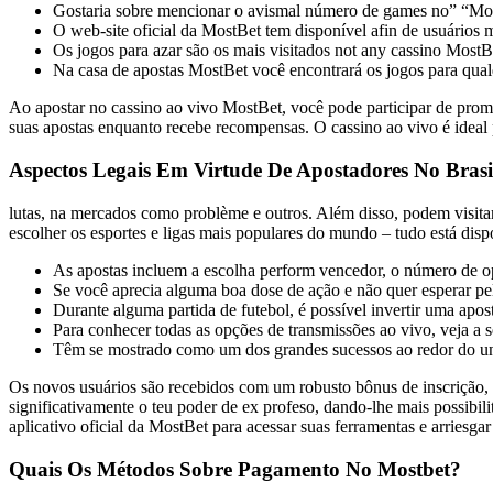
Gostaria sobre mencionar o avismal número de games no” “Most
O web-site oficial da MostBet tem disponível afin de usuários 
Os jogos para azar são os mais visitados not any cassino Most
Na casa de apostas MostBet você encontrará os jogos para qualqu
Ao apostar no cassino ao vivo MostBet, você pode participar de promo
suas apostas enquanto recebe recompensas. O cassino ao vivo é ideal
Aspectos Legais Em Virtude De Apostadores No Brasi
lutas, na mercados como problème e outros. Além disso, podem visitar
escolher os esportes e ligas mais populares do mundo – tudo está dis
As apostas incluem a escolha perform vencedor, o número de o
Se você aprecia alguma boa dose de ação e não quer esperar pel
Durante alguma partida de futebol, é possível invertir uma apos
Para conhecer todas as opções de transmissões ao vivo, veja a 
Têm se mostrado como um dos grandes sucessos ao redor do univ
Os novos usuários são recebidos com um robusto bônus de inscrição,
significativamente o teu poder de ex profeso, dando-lhe mais possibi
aplicativo oficial da MostBet para acessar suas ferramentas e arriesg
Quais Os Métodos Sobre Pagamento No Mostbet?