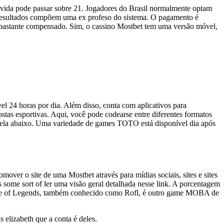
vida pode passar sobre 21. Jogadores do Brasil normalmente optam
 resultados compõem uma ex profeso do sistema. O pagamento é
r bastante compensado. Sim, o cassino Mostbet tem uma versão móvel,
el 24 horas por dia. Além disso, conta com aplicativos para
stas esportivas. Aqui, você pode codearse entre diferentes formatos
 tabela abaixo. Uma variedade de games TOTO está disponível dia após
ver o site de uma Mostbet através para mídias sociais, sites e sites
 some sort of ler uma visão geral detalhada nesse link. A porcentagem
eague of Legends, também conhecido como Rofl, é outro game MOBA de
 elizabeth que a conta é deles.