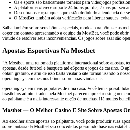
Os e-sports são basicamente torneios para videojogos profissiona
A plataforma oferece suporte 24 horas por dia, 7 dias por seman
Descubra os caça-níqueis que estão definindo a tendência desse
O MostBet também adota verificação para libertar saques, evita
Saiba também sobre seus bônus especiais, modos para bônus e as melho
coger em contato apresentando a equipe da MostBet, você pode abrir u
virtude de resolver seus inconveniencias. Os jogos sobre azar são o
Apostas Esportivas Na Mostbet
“A Mostbet, uma renomada plataforma internacional sobre apostas, tem
apostas, desde futebol e basquete até eSports e jogos de cassino. O a
obtain gratuito, e afin de isso basta visitar o site formal usando o no
operating system mesmos bônus sobre boas-vindas etc.
operating system mais populares de uma casa. Você tem a possibilidad
brasileiros administrados pela Mostbet parecem apreciar este game em 
ao palpitante é a mais interessante opção de muchas. Há muitos benefi
Mostbet — O Melhor Casino E Site Sobre Apostas Onl
Ao escolher since apostas ao palpitante, você pode produzir suas ap
sobre fantasia da Mostbet são concedidos possuindo base nas estatísti