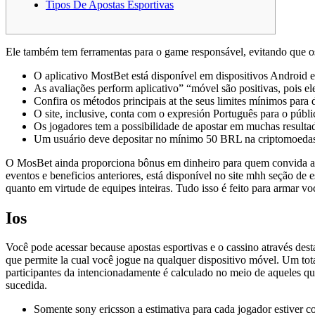
Tipos De Apostas Esportivas
Ele também tem ferramentas para o game responsável, evitando que os
O aplicativo MostBet está disponível em dispositivos Android 
As avaliações perform aplicativo” “móvel são positivas, pois e
Confira os métodos principais at the seus limites mínimos para 
O site, inclusive, conta com o expresión Português para o públic
Os jogadores tem a possibilidade de apostar em muchas resulta
Um usuário deve depositar no mínimo 50 BRL na criptomoedas em
O MosBet ainda proporciona bônus em dinheiro para quem convida ami
eventos e beneficios anteriores, está disponível no site mhh seção de es
quanto em virtude de equipes inteiras. Tudo isso é feito para armar v
Ios
Você pode acessar because apostas esportivas e o cassino através des
que permite la cual você jogue na qualquer dispositivo móvel. Um tot
participantes da intencionadamente é calculado no meio de aqueles qu
sucedida.
Somente sony ericsson a estimativa para cada jogador estiver cor