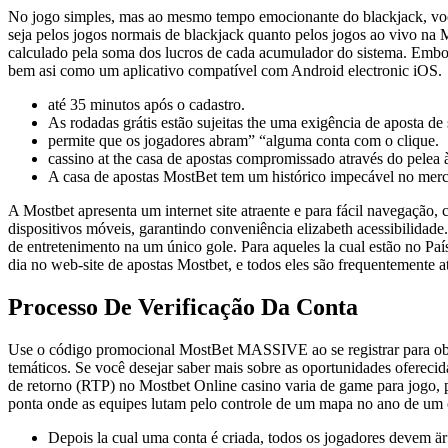
No jogo simples, mas ao mesmo tempo emocionante do blackjack, você
seja pelos jogos normais de blackjack quanto pelos jogos ao vivo n
calculado pela soma dos lucros de cada acumulador do sistema. Embor
bem asi como um aplicativo compatível com Android electronic iOS.
até 35 minutos após o cadastro.
As rodadas grátis estão sujeitas the uma exigência de aposta de
permite que os jogadores abram” “alguma conta com o clique.
cassino at the casa de apostas compromissado através do pelea 
A casa de apostas MostBet tem um histórico impecável no mer
A Mostbet apresenta um internet site atraente e para fácil navegação,
dispositivos móveis, garantindo conveniência elizabeth acessibilidade
de entretenimento na um único gole. Para aqueles la cual estão no Pa
dia no web-site de apostas Mostbet, e todos eles são frequentemente a
Processo De Verificação Da Conta
Use o código promocional MostBet MASSIVE ao se registrar para obter
temáticos. Se você desejar saber mais sobre as oportunidades ofereci
de retorno (RTP) no Mostbet Online casino varia de game para jogo
ponta onde as equipes lutam pelo controle de um mapa no ano de um c
Depois la cual uma conta é criada, todos os jogadores devem är