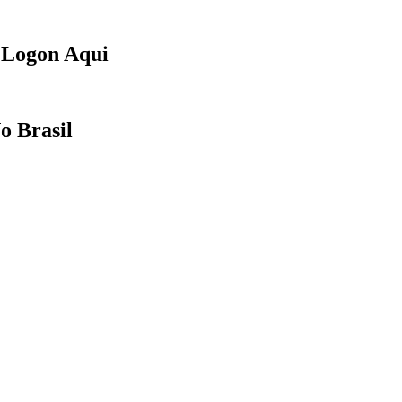
 Logon Aqui
o Brasil