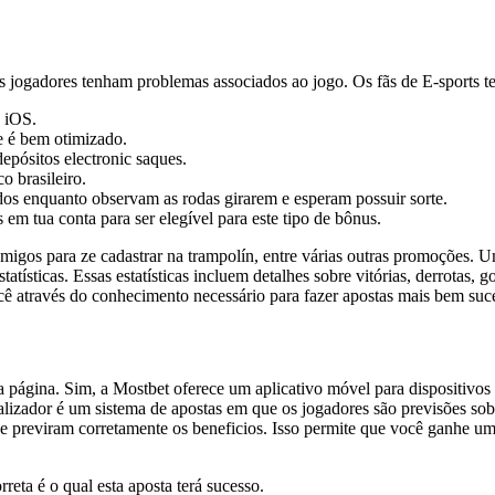
 jogadores tenham problemas associados ao jogo. Os fãs de E-sports t
e iOS.
le é bem otimizado.
depósitos electronic saques.
o brasileiro.
dos enquanto observam as rodas girarem e esperam possuir sorte.
 tua conta para ser elegível para este tipo de bônus.
gos para ze cadastrar na trampolín, entre várias outras promoções. U
tatísticas. Essas estatísticas incluem detalhes sobre vitórias, derrotas, g
ocê através do conhecimento necessário para fazer apostas mais bem suc
ta página. Sim, a Mostbet oferece um aplicativo móvel para dispositiv
alizador é um sistema de apostas em que os jogadores são previsões sob
e previram corretamente os beneficios. Isso permite que você ganhe um
reta é o qual esta aposta terá sucesso.