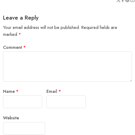
Leave a Reply
Your email address will not be published.
Required fields are
marked
*
Comment
*
Name
*
Email
*
Website