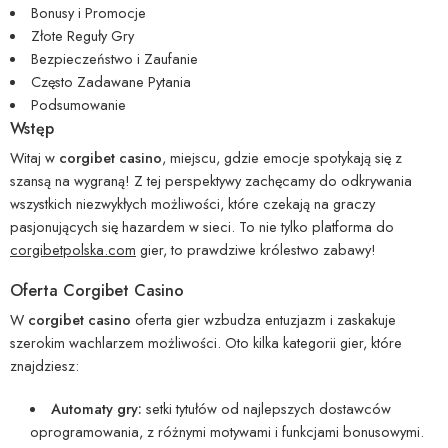
Bonusy i Promocje
Złote Reguły Gry
Bezpieczeństwo i Zaufanie
Często Zadawane Pytania
Podsumowanie
Wstęp
Witaj w
corgibet casino
, miejscu, gdzie emocje spotykają się z
szansą na wygraną! Z tej perspektywy zachęcamy do odkrywania
wszystkich niezwykłych możliwości, które czekają na graczy
pasjonujących się hazardem w sieci. To nie tylko platforma do
corgibetpolska.com
gier, to prawdziwe królestwo zabawy!
Oferta Corgibet Casino
W
corgibet casino
oferta gier wzbudza entuzjazm i zaskakuje
szerokim wachlarzem możliwości. Oto kilka kategorii gier, które
znajdziesz:
Automaty gry:
setki tytułów od najlepszych dostawców
oprogramowania, z różnymi motywami i funkcjami bonusowymi.