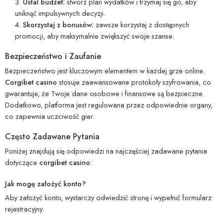
Ustal budżet:
stwórz plan wydatków i trzymaj się go, aby
uniknąć impulsywnych decyzji.
Skorzystaj z bonusów:
zawsze korzystaj z dostępnych
promocji, aby maksymalnie zwiększyć swoje szanse.
Bezpieczeństwo i Zaufanie
Bezpieczeństwo jest kluczowym elementem w każdej grze online.
Corgibet casino
stosuje zaawansowane protokoły szyfrowania, co
gwarantuje, że Twoje dane osobowe i finansowe są bezpieczne.
Dodatkowo, platforma jest regulowana przez odpowiednie organy,
co zapewnia uczciwość gier.
Często Zadawane Pytania
Poniżej znajdują się odpowiedzi na najczęściej zadawane pytania
dotyczące
corgibet casino
:
Jak mogę założyć konto?
Aby założyć konto, wystarczy odwiedzić stronę i wypełnić formularz
rejestracyjny.