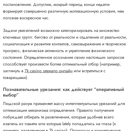
постановление. Допустим, мокрый период конца недели
формирует совершенно различную мотивационную условия, чем
погожее воскресное час.
Задачи увеселений возможно категоризировать на множество
ключевых групп: бегство от реальности и отдаление от реальности,
социализация и развитие контактов, самовыражение и творческое
прогресс, физическая активность и укрепление физического
состояния. Определенное осознание своих настоящих запросов
способствует произвести более оптимальный отбор (например,
заглянуть в
7k casino зеркало онлайн
или встретиться с
товарищами).
Познавательные урезания: как действует “оперативный
выбор”
Людской разум применяет массу интеллектуальных урезаний для
оптимизации механизма определения. Правило получения
побуждает отбирать те развлечения, которые удобнее всего
извлечь из памяти или которые lately попадались на глаза (к
примеру, развлечение в 7k casino). Промоушн и коммерческое