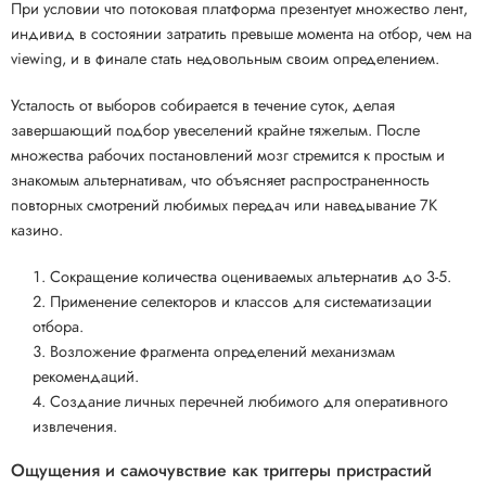
При условии что потоковая платформа презентует множество лент,
индивид в состоянии затратить превыше момента на отбор, чем на
viewing, и в финале стать недовольным своим определением.
Усталость от выборов собирается в течение суток, делая
завершающий подбор увеселений крайне тяжелым. После
множества рабочих постановлений мозг стремится к простым и
знакомым альтернативам, что объясняет распространенность
повторных смотрений любимых передач или наведывание 7К
казино.
Сокращение количества оцениваемых альтернатив до 3-5.
Применение селекторов и классов для систематизации
отбора.
Возложение фрагмента определений механизмам
рекомендаций.
Создание личных перечней любимого для оперативного
извлечения.
Ощущения и самочувствие как триггеры пристрастий