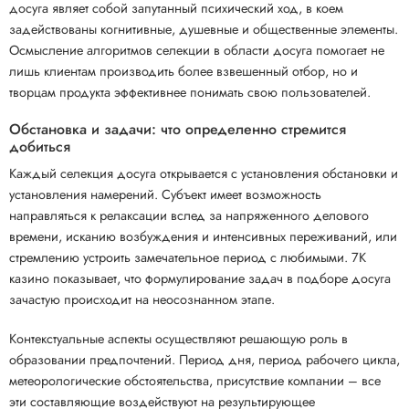
досуга являет собой запутанный психический ход, в коем
задействованы когнитивные, душевные и общественные элементы.
Осмысление алгоритмов селекции в области досуга помогает не
лишь клиентам производить более взвешенный отбор, но и
творцам продукта эффективнее понимать свою пользователей.
Обстановка и задачи: что определенно стремится
добиться
Каждый селекция досуга открывается с установления обстановки и
установления намерений. Субъект имеет возможность
направляться к релаксации вслед за напряженного делового
времени, исканию возбуждения и интенсивных переживаний, или
стремлению устроить замечательное период с любимыми. 7К
казино показывает, что формулирование задач в подборе досуга
зачастую происходит на неосознанном этапе.
Контекстуальные аспекты осуществляют решающую роль в
образовании предпочтений. Период дня, период рабочего цикла,
метеорологические обстоятельства, присутствие компании – все
эти составляющие воздействуют на результирующее