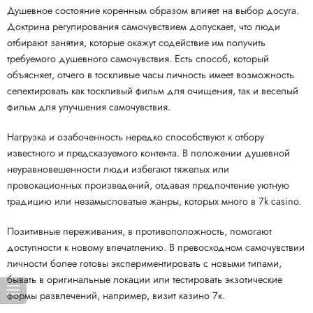
Душевное состояние коренным образом влияет на выбор досуга.
Доктрина регулирования самочувствием допускает, что люди
отбирают занятия, которые окажут содействие им получить
требуемого душевного самочувствия. Есть способ, который
объясняет, отчего в тоскливые часы личность имеет возможность
селектировать как тоскливый фильм для очищения, так и веселый
фильм для улучшения самочувствия.
Нагрузка и озабоченность нередко способствуют к отбору
известного и предсказуемого контента. В положении душевной
неуравновешенности люди избегают тяжелых или
провокационных произведений, отдавая предпочтение уютную
традицию или незамысловатые жанры, которых много в 7k casino.
Позитивные переживания, в противоположность, помогают
доступности к новому впечатлению. В превосходном самочувствии
личности более готовы экспериментировать с новыми типами,
бывать в оригинальные локации или тестировать экзотические
формы развлечений, например, визит казино 7к.