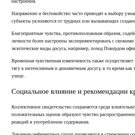
настроения.
Напряжение и беспокойство часто приводят к выбору узна
субъекты уклоняются от трудных или вызывающих создани
Благоприятные чувства, противоположным образом, содей
личности более настроены экспериментировать с свежими 
экзотические виды досуга, например, поход Покердом офи
Временная чувственная изменчивость также осуществляет 
тягу к интенсивным и динамичным досугу, в то время как
улице.
Социальное влияние и рекомендации к
Коллективное свидетельство сохраняется среди влиятельн
положительных оценок образуют чувство распространенно
реакций в употреблении содержания.
Давление референтных групп проявляется в стремлении с