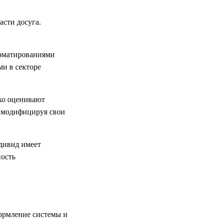
сти досуга.
орматированиями
ми в секторе
ко оценивают
о модифицируя свои
дивид имеет
ность
ормление системы и