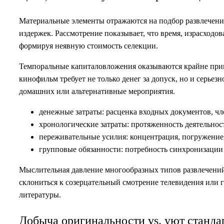
Материальные элементы отражаются на подбор развлечений
издержек. Рассмотрение показывает, что время, израсходо
формируя неявную стоимость селекции.
Темпоральные капиталовложения оказываются крайне при
кинофильм требует не только денег за допуск, но и серьез
домашних или альтернативные мероприятия.
денежные затраты: расценка входных документов, чле
хронологические затраты: протяженность деятельност
переживательные усилия: концентрация, погружение,
групповые обязанности: потребность синхронизаци
Мыслительная давление многообразных типов развлечений 
склониться к созерцательный смотрение телевидения или 
литературы.
Добыча оригинальности vs. уют станда