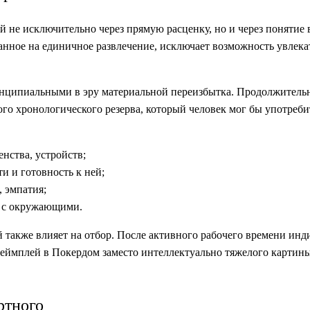
 не исключительно через прямую расценку, но и через понятие
ванное на единичное развлечение, исключает возможность увлека
нципиальными в эру материальной переизбытка. Продолжительн
ного хронологического резерва, который человек мог бы употребит
нства, устройств;
и и готовность к ней;
 эмпатия;
и с окружающими.
также влияет на отбор. После активного рабочего времени инд
геймплей в Покердом заместо интеллектуально тяжелого картин
ртного