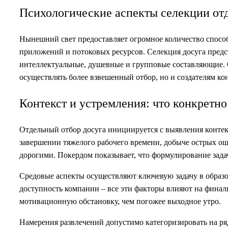
Психологические аспекты селекции от
Нынешний свет предоставляет огромное количество спосо
приложений и потоковых ресурсов. Селекция досуга предс
интеллектуальные, душевные и групповые составляющие. 
осуществлять более взвешенный отбор, но и создателям ко
Контекст и устремления: что конкретно
Отдельный отбор досуга инициируется с выявления контекс
завершении тяжелого рабочего времени, добыче острых о
дорогими. Покердом показывает, что формулирование задач
Средовые аспекты осуществляют ключевую задачу в образо
доступность компании – все эти факторы влияют на финал
мотивационную обстановку, чем погожее выходное утро.
Намерения развлечений допустимо категоризировать на ряд