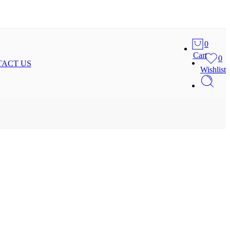
0
Cart
0
ACT US
Wishlist