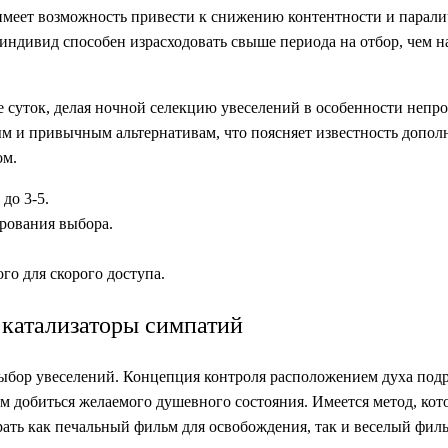
имеет возможность привести к снижению контентности и парали
индивид способен израсходовать свыше периода на отбор, чем н
 суток, делая ночной селекцию увеселений в особенности непр
ым и привычным альтернативам, что поясняет известность допо
ом.
до 3-5.
рования выбора.
о для скорого доступа.
 катализаторы симпатий
ыбор увеселений. Концепция контроля расположением духа подр
 добиться желаемого душевного состояния. Имеется метод, кото
рать как печальный фильм для освобождения, так и веселый фил