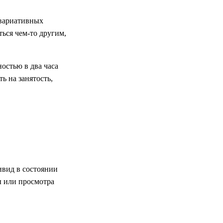
 вариативных
ться чем-то другим,
остью в два часа
ь на занятость,
ивид в состоянии
ы или просмотра