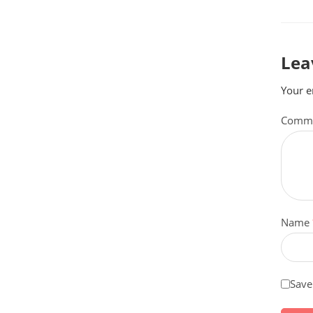
Lea
Your e
Comm
Name
Save