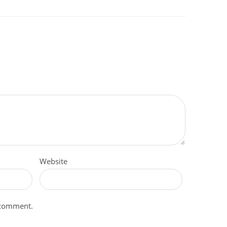
Website
I comment.