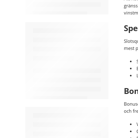
gränss
vinstm
Spe
Slotsq
mest p
Bon
Bonuse
och fr