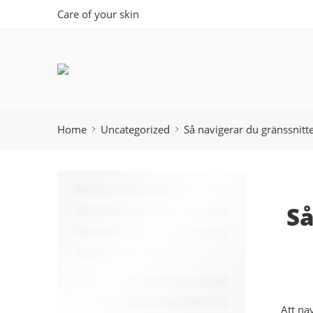
Care of your skin
Home
Uncategorized
Så navigerar du gränssnitt
Så
Att na