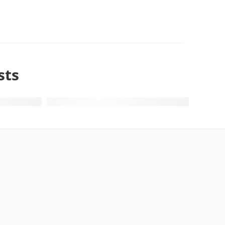
sts
Österreich
ts Coin Strike 2: Hold and Win to Its Own Predecessor 
Where Your Luck Feels Right for Italy Pla