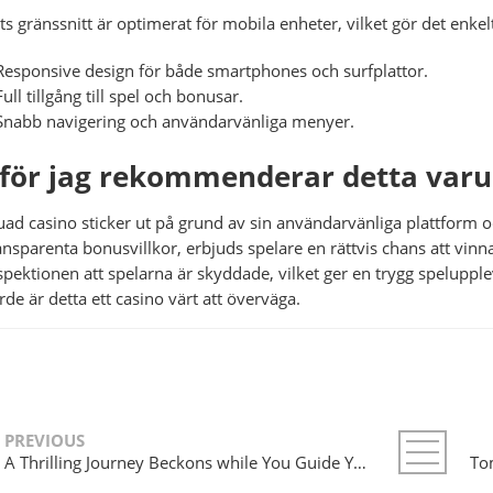
ts gränssnitt är optimerat för mobila enheter, vilket gör det enkel
Responsive design för både smartphones och surfplattor.
Full tillgång till spel och bonusar.
Snabb navigering och användarvänliga menyer.
för jag rekommenderar detta var
uad casino sticker ut på grund av sin användarvänliga plattform 
ansparenta bonusvillkor, erbjuds spelare en rättvis chans att vinn
spektionen att spelarna är skyddade, vilket ger en trygg speluppl
rde är detta ett casino värt att överväga.
PREVIOUS
A Thrilling Journey Beckons while You Guide Your Chicken Along Chicken Road to Fortune.