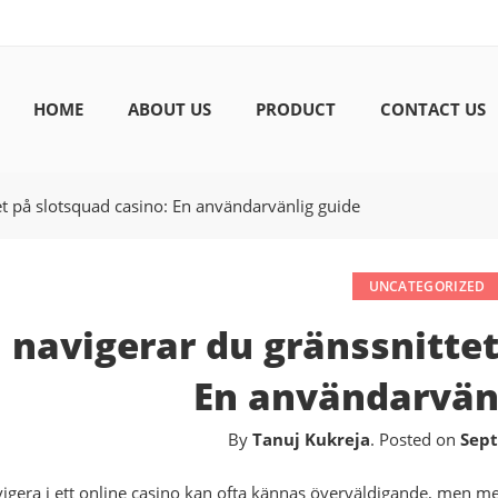
HOME
ABOUT US
PRODUCT
CONTACT US
et på slotsquad casino: En användarvänlig guide
UNCATEGORIZED
 navigerar du gränssnittet
En användarvänl
By
Tanuj Kukreja
.
Posted on
Sept
vigera i ett online casino kan ofta kännas överväldigande, men 