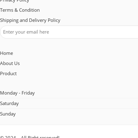
Terms & Condition
Shipping and Delivery Policy
Home
About Us
Product
Monday - Friday
Saturday
Sunday
© 2024 – All Right reserved!