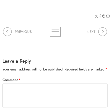
PREVIOUS
NEXT
Leave a Reply
Your email address will not be published.
Required fields are marked
*
Comment
*