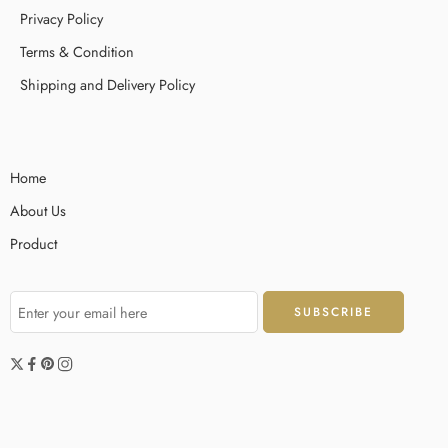
Privacy Policy
Terms & Condition
Shipping and Delivery Policy
Home
About Us
Product