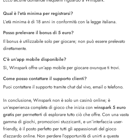
Qual è l’età minima per registrarsi?
L’età minima è di 18 anni in conformità con la legge italiana.
Posso prelevare il bonus di 5 euro?
Il bonus è utilizzabile solo per giocare; non può essere prelevato
direttamente.
C’è un’app mobile disponibile?
Sì, Winspark offre un’app mobile per giocare ovunque ti trovi.
Come posso contattare il supporto clienti?
Puoi contattare il supporto tramite chat dal vivo, email o telefono.
In conclusione, Winspark non è solo un casinò online; è
un’esperienza completa di gioco che inizia con
winspark 5 euro
gratis
per permetterti di esplorare tutto ciò che offre. Con una vasta
gamma di giochi, promozioni stuzzicanti, e un’interfaccia user-
friendly, è il posto perfetto per tutti gli appassionati del gioco
d’azzardo online. Non perdere l’opportunità di unirti a questa