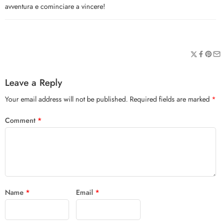
avventura e cominciare a vincere!
Leave a Reply
Your email address will not be published.
Required fields are marked
*
Comment
*
Name
*
Email
*