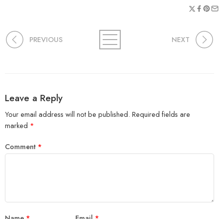
PREVIOUS
NEXT
Leave a Reply
Your email address will not be published.
Required fields are
marked
*
Comment
*
Name
*
Email
*