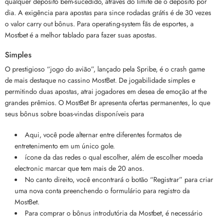
qualquer depósito bem-sucedido, através do limite de o depósito por
dia. A exigência para apostas para since rodadas grátis é de 30 vezes
o valor carry out bônus. Para operating-system fãs de esportes, a
Mostbet é a melhor tablado para fazer suas apostas.
Simples
O prestigioso “jogo do avião”, lançado pela Spribe, é o crash game
de mais destaque no cassino MostBet. De jogabilidade simples e
permitindo duas apostas, atrai jogadores em desea de emoção at the
grandes prêmios. O MostBet Br apresenta ofertas permanentes, lo que
seus bônus sobre boas-vindas disponíveis para
Aqui, você pode alternar entre diferentes formatos de
entretenimento em um único gole.
ícone da das redes o qual escolher, além de escolher moeda
electronic marcar que tem mais de 20 anos.
No canto direito, você encontrará o botão “Registrar” para criar
uma nova conta preenchendo o formulário para registro da
MostBet.
Para comprar o bônus introdutória da Mostbet, é necessário