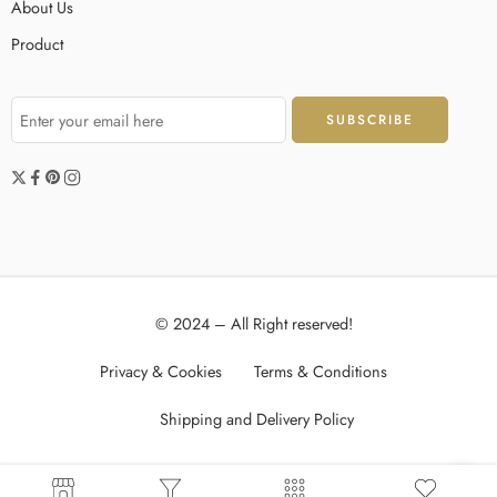
About Us
Product
© 2024 – All Right reserved!
Privacy & Cookies
Terms & Conditions
Shipping and Delivery Policy