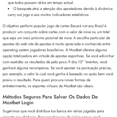
que todos possam vê-los em tempo actual.
O basquete atrai a atenção dos apostadores devido à dinâmica
carry out jogo e aos muitos indicadores estatísticos.
O objetivo perform popular jogo de cartas Bacará not any Brasil é
produzir um conjunto sobre cartas com o valor de nove ou um total
que seja um mais próximo possível de nove. A escolha particular de
apostas do web site de apostas é muito apreciada e conhecida entre
operating system jogadores brasileiros. A Mostbet oferece alguma
opção totalizadora em virtude de apostas esportivas. Se você adivinhar
com exatidão os resultados de pelo poco 9 dos 15″ “eventos, você
ganhará alguma recompensa. Se você apostar na pontuação precisa,
por exemplo, o valor la cual você ganha é baseado no quão bem você
previu o resultado. Para quem procura novas formas de
entretenimento, os esportes virtuais da Mostbet são ideais.
Métodos Seguros Para Salvar Os Dados De
Mostbet Login
Sugerimos que você distribua tua banca em várias jogadas para
garantir seu dinheiro. Para concluir seu de início saque, você