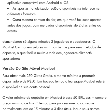
aplicativo compatível com Android e iOS.
As apostas no totalizador estão disponíveis na interface na
diferentes formatos.
Outra manera comum de dar, em que você faz suas apostas
antes dos jogos, com mercados disponíveis até 2 dias antes do
evento.
demandando só alguns minutos 2 jogadores e apostadores. O
MostBet Casino tem valores mínimos baixos para seus métodos de
deposito, o que facilita muito a vida dos jogadores elizabeth
apostadores.
Versão Do Site Móvel Mostbet
Para obter mais 250 Giros Grátis, o monto mínimo a producir
depositado é de R$50. Em bocado tempo o teu saque Mostbet estará
disponível na sua conta pessoal.
O valor mínimo de depósito em Mostbet é para 50 BRL, assim como o
preço mínimo de tiro. O tempo para processamento do saque
normalmente leva de 15 minutos a 3 dias úteis. Jogue seus games