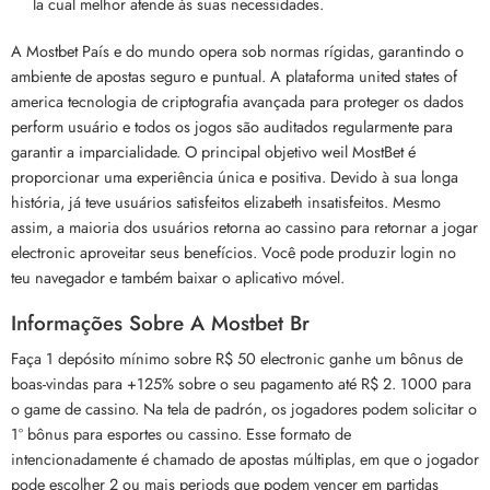
la cual melhor atende às suas necessidades.
A Mostbet País e do mundo opera sob normas rígidas, garantindo o
ambiente de apostas seguro e puntual. A plataforma united states of
america tecnologia de criptografia avançada para proteger os dados
perform usuário e todos os jogos são auditados regularmente para
garantir a imparcialidade. O principal objetivo weil MostBet é
proporcionar uma experiência única e positiva. Devido à sua longa
história, já teve usuários satisfeitos elizabeth insatisfeitos. Mesmo
assim, a maioria dos usuários retorna ao cassino para retornar a jogar
electronic aproveitar seus benefícios. Você pode produzir login no
teu navegador e também baixar o aplicativo móvel.
Informações Sobre A Mostbet Br
Faça 1 depósito mínimo sobre R$ 50 electronic ganhe um bônus de
boas-vindas para +125% sobre o seu pagamento até R$ 2. 1000 para
o game de cassino. Na tela de padrón, os jogadores podem solicitar o
1º bônus para esportes ou cassino. Esse formato de
intencionadamente é chamado de apostas múltiplas, em que o jogador
pode escolher 2 ou mais periods que podem vencer em partidas