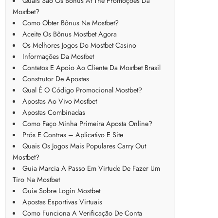
Quais São Os Bônus At The Promoções Da
Mostbet?
Como Obter Bônus Na Mostbet?
Aceite Os Bônus Mostbet Agora
Os Melhores Jogos Do Mostbet Casino
Informações Da Mostbet
Contatos E Apoio Ao Cliente Da Mostbet Brasil
Construtor De Apostas
Qual É O Código Promocional Mostbet?
Apostas Ao Vivo Mostbet
Apostas Combinadas
Como Faço Minha Primeira Aposta Online?
Prós E Contras – Aplicativo E Site
Quais Os Jogos Mais Populares Carry Out
Mostbet?
Guia Marcia A Passo Em Virtude De Fazer Um
Tiro Na Mostbet
Guia Sobre Login Mostbet
Apostas Esportivas Virtuais
Como Funciona A Verificação De Conta