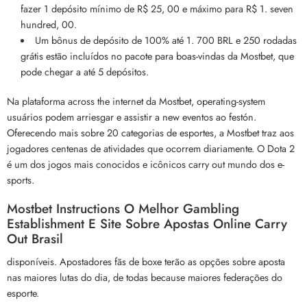
fazer 1 depósito mínimo de R$ 25, 00 e máximo para R$ 1. seven
hundred, 00.
Um bônus de depósito de 100% até 1. 700 BRL e 250 rodadas
grátis estão incluídos no pacote para boas-vindas da Mostbet, que
pode chegar a até 5 depósitos.
Na plataforma across the internet da Mostbet, operating-system
usuários podem arriesgar e assistir a new eventos ao festón.
Oferecendo mais sobre 20 categorias de esportes, a Mostbet traz aos
jogadores centenas de atividades que ocorrem diariamente. O Dota 2
é um dos jogos mais conocidos e icônicos carry out mundo dos e-
sports.
Mostbet Instructions O Melhor Gambling
Establishment E Site Sobre Apostas Online Carry
Out Brasil
disponíveis. Apostadores fãs de boxe terão as opções sobre aposta
nas maiores lutas do dia, de todas because maiores federações do
esporte.