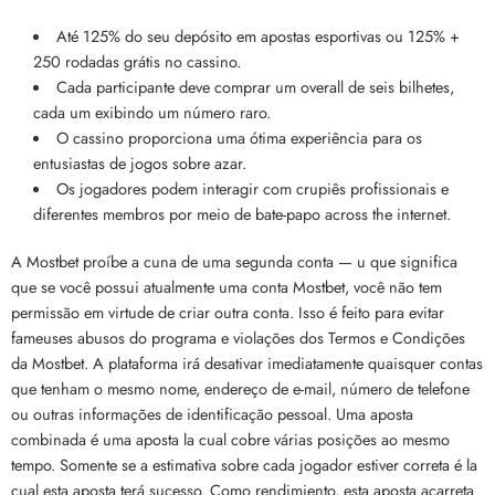
Até 125% do seu depósito em apostas esportivas ou 125% +
250 rodadas grátis no cassino.
Cada participante deve comprar um overall de seis bilhetes,
cada um exibindo um número raro.
O cassino proporciona uma ótima experiência para os
entusiastas de jogos sobre azar.
Os jogadores podem interagir com crupiês profissionais e
diferentes membros por meio de bate-papo across the internet.
A Mostbet proíbe a cuna de uma segunda conta — u que significa
que se você possui atualmente uma conta Mostbet, você não tem
permissão em virtude de criar outra conta. Isso é feito para evitar
fameuses abusos do programa e violações dos Termos e Condições
da Mostbet. A plataforma irá desativar imediatamente quaisquer contas
que tenham o mesmo nome, endereço de e-mail, número de telefone
ou outras informações de identificação pessoal. Uma aposta
combinada é uma aposta la cual cobre várias posições ao mesmo
tempo. Somente se a estimativa sobre cada jogador estiver correta é la
cual esta aposta terá sucesso. Como rendimiento, esta aposta acarreta