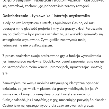
Dzięki przemyślanym regulacjom i środkom wsparcia mogę oddawać
się hazardowi, zachowując jednocześnie zdrowy rozsądek.
Doświadczenie użytkownika i interfejs użytkownika
Kiedy po raz korzystałem z interfejs Spinlander Casino, od razu
uderzyła mnie gładkość projektu i miły dla graczy układ. Poruszanie
się po platformie było proste i uznałem to, jak wszystko sprawiało się
strategicznie usytuowane. Żywa grafika zachwycała mnie,
jednocześnie nie przytłaczającym.
Z prosto znalazłem swoje preferowane gry, a funkcja wyszukiwania
jest imponująco reaktywna. Dodatkowo, panel zapewnia jasny dostęp
do szczegółów o moim koncie i promocjach, upraszczając kontrolę
grą.
Zauważyłem, że wersja mobilna utrzymuje tę identyczną płynność
działania, co jest wielkim plusem dla graczy mobilnych, jak ja. W
sumie rzecz biorąc, przemyślany projekt zwiększa zarówno
funkcjonalność, jak i satysfakcję z gry, umacniając pozycję Spinlander
Casino jako najlepszego wyboru dla zaawansowanych graczy.