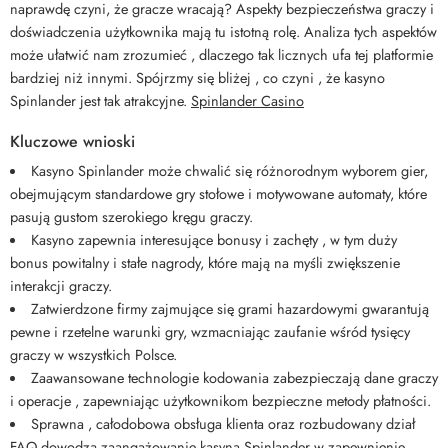
naprawdę czyni, że gracze wracają? Aspekty bezpieczeństwa graczy i
doświadczenia użytkownika mają tu istotną rolę. Analiza tych aspektów
może ułatwić nam zrozumieć , dlaczego tak licznych ufa tej platformie
bardziej niż innymi. Spójrzmy się bliżej , co czyni , że kasyno
Spinlander jest tak atrakcyjne.
Spinlander Casino
Kluczowe wnioski
Kasyno Spinlander może chwalić się różnorodnym wyborem gier,
obejmującym standardowe gry stołowe i motywowane automaty, które
pasują gustom szerokiego kręgu graczy.
Kasyno zapewnia interesujące bonusy i zachęty , w tym duży
bonus powitalny i stałe nagrody, które mają na myśli zwiększenie
interakcji graczy.
Zatwierdzone firmy zajmujące się grami hazardowymi gwarantują
pewne i rzetelne warunki gry, wzmacniając zaufanie wśród tysięcy
graczy w wszystkich Polsce.
Zaawansowane technologie kodowania zabezpieczają dane graczy
i operacje , zapewniając użytkownikom bezpieczne metody płatności.
Sprawna , całodobowa obsługa klienta oraz rozbudowany dział
FAQ dowodzą zaangażowanie kasyna Spinlander w zapewnienie