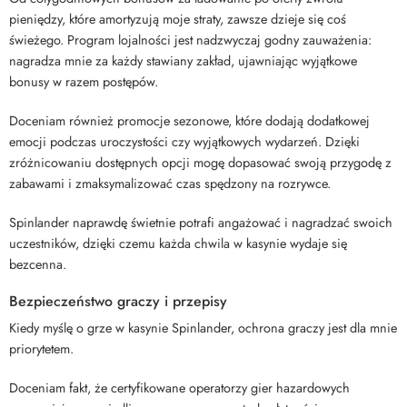
pieniędzy, które amortyzują moje straty, zawsze dzieje się coś
świeżego. Program lojalności jest nadzwyczaj godny zauważenia:
nagradza mnie za każdy stawiany zakład, ujawniając wyjątkowe
bonusy w razem postępów.
Doceniam również promocje sezonowe, które dodają dodatkowej
emocji podczas uroczystości czy wyjątkowych wydarzeń. Dzięki
zróżnicowaniu dostępnych opcji mogę dopasować swoją przygodę z
zabawami i zmaksymalizować czas spędzony na rozrywce.
Spinlander naprawdę świetnie potrafi angażować i nagradzać swoich
uczestników, dzięki czemu każda chwila w kasynie wydaje się
bezcenna.
Bezpieczeństwo graczy i przepisy
Kiedy myślę o grze w kasynie Spinlander, ochrona graczy jest dla mnie
priorytetem.
Doceniam fakt, że certyfikowane operatorzy gier hazardowych