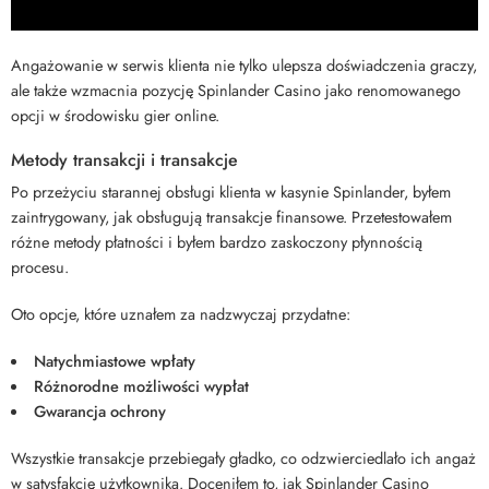
Angażowanie w serwis klienta nie tylko ulepsza doświadczenia graczy,
ale także wzmacnia pozycję Spinlander Casino jako renomowanego
opcji w środowisku gier online.
Metody transakcji i transakcje
Po przeżyciu starannej obsługi klienta w kasynie Spinlander, byłem
zaintrygowany, jak obsługują transakcje finansowe. Przetestowałem
różne metody płatności i byłem bardzo zaskoczony płynnością
procesu.
Oto opcje, które uznałem za nadzwyczaj przydatne:
Natychmiastowe wpłaty
Różnorodne możliwości wypłat
Gwarancja ochrony
Wszystkie transakcje przebiegały gładko, co odzwierciedlało ich angaż
w satysfakcję użytkownika. Doceniłem to, jak Spinlander Casino