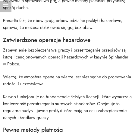
zapewniają sprawiedliwą grę, a pewne metody płatności przynoszą
spokój ducha.
Ponadto fakt, że obowiązują odpowiedzialne praktyki hazardowe,
sprawia, że możesz delektować się grą bez obaw.
Zatwierdzone operacje hazardowe
Zapewnienie bezpieczeństwa graczy i przestrzeganie przepisów są
istotę licencjonowanych operacji hazardowych w kasynie Spinlander
w Polsce.
Wierzę, że atmosfera oparte na wiarze jest niezbędne do promowania
radości i uczestnictwa.
Kasyno funkcjonuje na fundamencie ścisłych licencji, które wymuszają
konieczność przestrzegania surowych standardów. Obejmuje to
regularne audyty i jawne praktyki które mają na celu zabezpieczenie
danych i środków graczy.
Pewne metody płatności