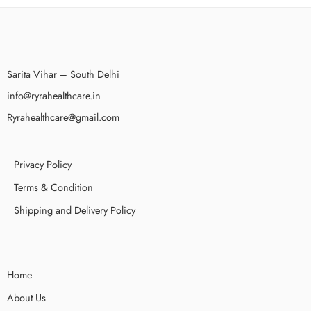
Sarita Vihar – South Delhi
info@ryrahealthcare.in
Ryrahealthcare@gmail.com
Privacy Policy
Terms & Condition
Shipping and Delivery Policy
Home
About Us