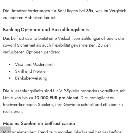
Die Umsatzanforderungen für Boni liegen bei
35x
, was im Vergleich
zu anderen Anbietern fair ist.
Banking-Optionen und Auszahlungslimits
Das betfrost casino bietet eine Vielzahl von Zahlungsmethoden, die
sowohl Sicherheit als auch Flexibilität gewährleisten. Zu den
verfügbaren Optionen gehören:
Visa und Mastercard
Skrill und Neteller
Banküberweisung
Die Auszahlungslimits sind für VIP-Spieler besonders vorteilhaft, mit
Limits von bis zu
10.000 EUR pro Monat
. Dies ermöglicht es
hochverdienenden Spielern, ihre Gewinne schnell und effizient zu
realisieren.
Mobiles Spielen im betfrost casino
Mit zunehmendem Trend zum mobilen Glücksspiel hat das betfrost