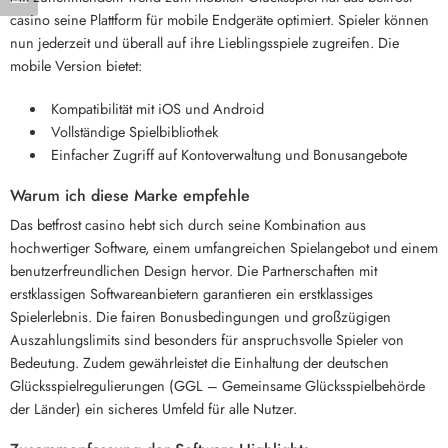
casino seine Plattform für mobile Endgeräte optimiert. Spieler können
nun jederzeit und überall auf ihre Lieblingsspiele zugreifen. Die
mobile Version bietet:
Kompatibilität mit iOS und Android
Vollständige Spielbibliothek
Einfacher Zugriff auf Kontoverwaltung und Bonusangebote
Warum ich diese Marke empfehle
Das betfrost casino hebt sich durch seine Kombination aus
hochwertiger Software, einem umfangreichen Spielangebot und einem
benutzerfreundlichen Design hervor. Die Partnerschaften mit
erstklassigen Softwareanbietern garantieren ein erstklassiges
Spielerlebnis. Die fairen Bonusbedingungen und großzügigen
Auszahlungslimits sind besonders für anspruchsvolle Spieler von
Bedeutung. Zudem gewährleistet die Einhaltung der deutschen
Glücksspielregulierungen (GGL – Gemeinsame Glücksspielbehörde
der Länder) ein sicheres Umfeld für alle Nutzer.