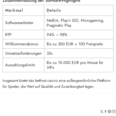
Zusammenfassung der Software-Highlights
Merkmal
Details
NetEnt, Play’n GO, Microgaming,
Softwareanbieter
Pragmatic Play
RTP
94% – 98%
Willkommensbonus
Bis zu 300 EUR + 100 Freispiele
Umsatzanforderungen
35x
Bis zu 10.000 EUR pro Monat für
Auszahlungslimits
VIPs
Insgesamt bietet das betfrost casino eine außergewöhnliche Plattform
für Spieler, die Wert auf Qualität und Zuverlässigkeit legen.