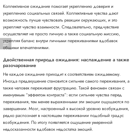
Коллективное ожидание помогает укреплению доверия и
укреплению социальных связей. Коллективные чувства дают
возможность лучше чувствовать реакции окружающих, и это
укрепляет чувство взаимности. Следовательно, предчувствие
осуществляет не просто личную а также социальную миссию,
укрепляя баланс внутри личными переживаниями вдобавок
общими впечатлениями.
Двойственная природа ожидания: наслаждение а также
разочарование
Не каждое ожидание приходит к соответствием ожидаемому.
Иногда предвкушение становится сильнее самого переживания, а
также человек переживает фрустрацию. Такой феномен связан с
именуемым “эффектом контраста”: если сильнее чувства перед
переживания, тем менее выраженными эти эмоции ощущаются по
завершении. Мозг, настроенный к высокой уровню возбуждения,
редко распознает в настоящем переживании подобный градус
возбуждения. По итогу появляется ощущение умеренной
недосказанности вдобавок недостатка эмоций.