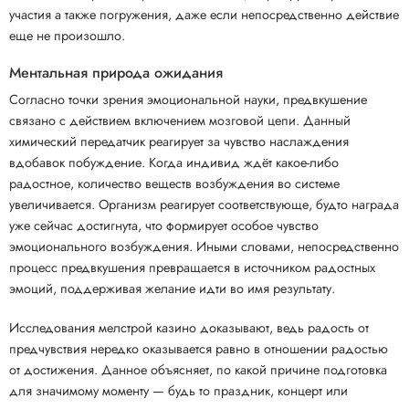
участия а также погружения, даже если непосредственно действие
еще не произошло.
Ментальная природа ожидания
Согласно точки зрения эмоциональной науки, предвкушение
связано с действием включением мозговой цепи. Данный
химический передатчик реагирует за чувство наслаждения
вдобавок побуждение. Когда индивид ждёт какое-либо
радостное, количество веществ возбуждения во системе
увеличивается. Организм реагирует соответствующе, будто награда
уже сейчас достигнута, что формирует особое чувство
эмоционального возбуждения. Иными словами, непосредственно
процесс предвкушения превращается в источником радостных
эмоций, поддерживая желание идти во имя результату.
Исследования мелстрой казино доказывают, ведь радость от
предчувствия нередко оказывается равно в отношении радостью
от достижения. Данное объясняет, по какой причине подготовка
для значимому моменту — будь то праздник, концерт или