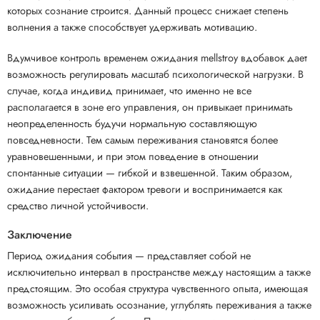
которых сознание строится. Данный процесс снижает степень
волнения а также способствует удерживать мотивацию.
Вдумчивое контроль временем ожидания mellstroy вдобавок дает
возможность регулировать масштаб психологической нагрузки. В
случае, когда индивид принимает, что именно не все
располагается в зоне его управления, он привыкает принимать
неопределенность будучи нормальную составляющую
повседневности. Тем самым переживания становятся более
уравновешенными, и при этом поведение в отношении
спонтанные ситуации — гибкой и взвешенной. Таким образом,
ожидание перестает фактором тревоги и воспринимается как
средство личной устойчивости.
Заключение
Период ожидания события — представляет собой не
исключительно интервал в пространстве между настоящим а также
предстоящим. Это особая структура чувственного опыта, имеющая
возможность усиливать осознание, углублять переживания а также