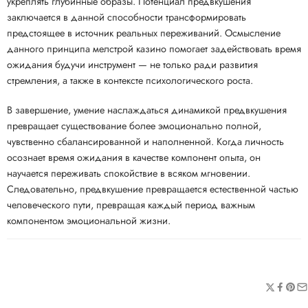
укреплять глубинные образы. Потенциал предвкушения
заключается в данной способности трансформировать
предстоящее в источник реальных переживаний. Осмысление
данного принципа мелстрой казино помогает задействовать время
ожидания будучи инструмент — не только ради развития
стремления, а также в контексте психологического роста.
В завершение, умение наслаждаться динамикой предвкушения
превращает существование более эмоционально полной,
чувственно сбалансированной и наполненной. Когда личность
осознает время ожидания в качестве компонент опыта, он
научается переживать спокойствие в всяком мгновении.
Следовательно, предвкушение превращается естественной частью
человеческого пути, превращая каждый период важным
компонентом эмоциональной жизни.