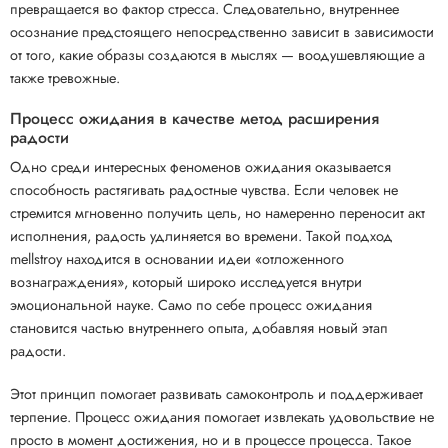
превращается во фактор стресса. Следовательно, внутреннее
осознание предстоящего непосредственно зависит в зависимости
от того, какие образы создаются в мыслях — воодушевляющие а
также тревожные.
Процесс ожидания в качестве метод расширения
радости
Одно среди интересных феноменов ожидания оказывается
способность растягивать радостные чувства. Если человек не
стремится мгновенно получить цель, но намеренно переносит акт
исполнения, радость удлиняется во времени. Такой подход
mellstroy находится в основании идеи «отложенного
вознаграждения», который широко исследуется внутри
эмоциональной науке. Само по себе процесс ожидания
становится частью внутреннего опыта, добавляя новый этап
радости.
Этот принцип помогает развивать самоконтроль и поддерживает
терпение. Процесс ожидания помогает извлекать удовольствие не
просто в момент достижения, но и в процессе процесса. Такое