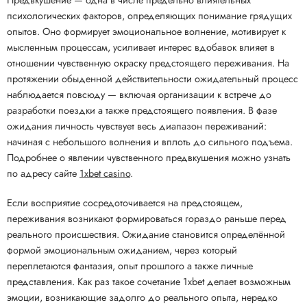
психологических факторов, определяющих понимание грядущих
опытов. Оно формирует эмоциональное волнение, мотивирует к
мысленным процессам, усиливает интерес вдобавок влияет в
отношении чувственную окраску предстоящего переживания. На
протяжении обыденной действительности ожидательный процесс
наблюдается повсюду — включая организации к встрече до
разработки поездки а также предстоящего появления. В фазе
ожидания личность чувствует весь диапазон переживаний:
начиная с небольшого волнения и вплоть до сильного подъема.
Подробнее о явлении чувственного предвкушения можно узнать
по адресу сайте
1xbet casino
.
Если восприятие сосредоточивается на предстоящем,
переживания возникают формироваться гораздо раньше перед
реального происшествия. Ожидание становится определённой
формой эмоциональным ожиданием, через который
переплетаются фантазия, опыт прошлого а также личные
представления. Как раз такое сочетание 1xbet делает возможным
эмоции, возникающие задолго до реального опыта, нередко