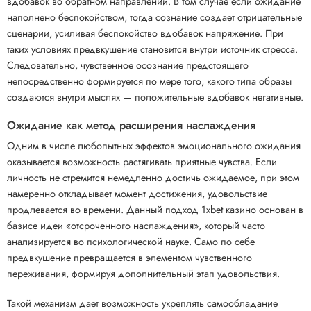
вдобавок во обратном направлении. В том случае если ожидание
наполнено беспокойством, тогда сознание создает отрицательные
сценарии, усиливая беспокойство вдобавок напряжение. При
таких условиях предвкушение становится внутри источник стресса.
Следовательно, чувственное осознание предстоящего
непосредственно формируется по мере того, какого типа образы
создаются внутри мыслях — положительные вдобавок негативные.
Ожидание как метод расширения наслаждения
Одним в числе любопытных эффектов эмоционального ожидания
оказывается возможность растягивать приятные чувства. Если
личность не стремится немедленно достичь ожидаемое, при этом
намеренно откладывает момент достижения, удовольствие
продлевается во времени. Данный подход 1xbet казино основан в
базисе идеи «отсроченного наслаждения», который часто
анализируется во психологической науке. Само по себе
предвкушение превращается в элементом чувственного
переживания, формируя дополнительный этап удовольствия.
Такой механизм дает возможность укреплять самообладание