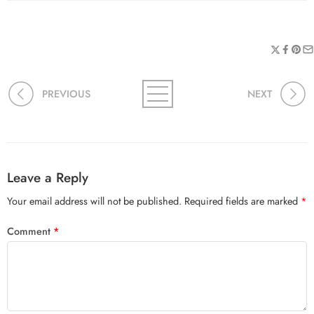
PREVIOUS
NEXT
Leave a Reply
Your email address will not be published.
Required fields are marked
*
Comment
*