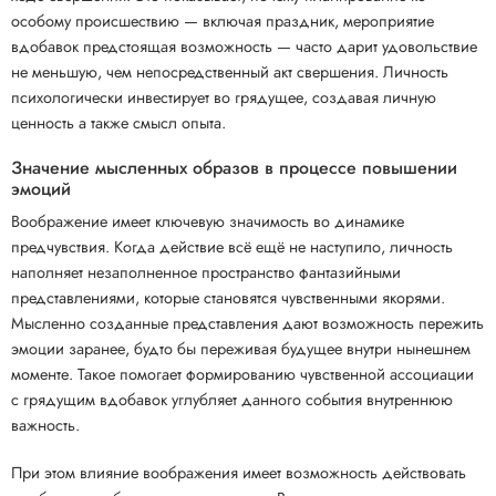
особому происшествию — включая праздник, мероприятие
вдобавок предстоящая возможность — часто дарит удовольствие
не меньшую, чем непосредственный акт свершения. Личность
психологически инвестирует во грядущее, создавая личную
ценность а также смысл опыта.
Значение мысленных образов в процессе повышении
эмоций
Воображение имеет ключевую значимость во динамике
предчувствия. Когда действие всё ещё не наступило, личность
наполняет незаполненное пространство фантазийными
представлениями, которые становятся чувственными якорями.
Мысленно созданные представления дают возможность пережить
эмоции заранее, будто бы переживая будущее внутри нынешнем
моменте. Такое помогает формированию чувственной ассоциации
с грядущим вдобавок углубляет данного события внутреннюю
важность.
При этом влияние воображения имеет возможность действовать