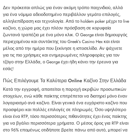
Δεν πρόκειται απλώς για έναν ακόμη τρόπο παιχνιδιού, αλλά
για ένα νόμιμα αδειοδοτημένο περιβάλλον γεμάτο επιλογές,
αλληλεπίδραση και τεχνολογία. Από το holdem poker μέχρι το live
καζίνο, η χώρα μας έχει πλέον πρόσβαση σε κορυφαία
ζωντανά τραπέζια με ένα μόνο κλικ. Ο George είναι δημιουργός
περιεχομένου και συντάκτης του Greek’s Сasino Hex και είναι
μέλος από την ημέρα που ξεκίνησε η ιστοσελίδα. Αν ψάχνετε
για τις πιο χρήσιμες και ενημερωμένες πληροφορίες για τον
τζόγο στην Ελλάδα, ο George έχει ήδη κάνει την έρευνα για
εσάς!
Πώς Επιλέγουμε Τα Καλύτερα Online Καζίνο Στην Ελλάδα
Κατά την εγγραφή, απαιτείται η παροχή ακριβών προσωπικών
στοιχείων, ενώ κάθε παίκτης επιτρέπεται να διατηρεί μόνο έναν
λογαριασμό ανά καζίνο. Είναι γενικά ένα ευχάριστο καζίνο που
προσφέρει και πολλές επιλογές σε πληρωμές. Όσο υψηλότερο
είναι ένα RTP, τόσο περισσότερες πιθανότητες έχει ένας παίκτης
για να βγάλει περισσότερα χρήματα. Ο μέσος όρος για RTP είναι
στο 96% επομένως οτιδήποτε βρείτε πάνω από αυτό, μπορεί να