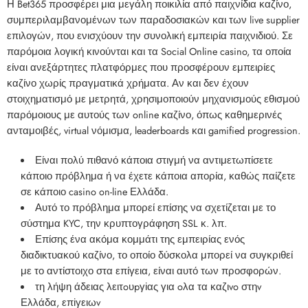
Η Bet365 προσφέρει μια μεγάλη ποικιλία από παιχνίδια καζίνο,
συμπεριλαμβανομένων των παραδοσιακών και των live supplier
επιλογών, που ενισχύουν την συνολική εμπειρία παιχνιδιού. Σε
παρόμοια λογική κινούνται και τα Social Online casino, τα οποία
είναι ανεξάρτητες πλατφόρμες που προσφέρουν εμπειρίες
καζίνο χωρίς πραγματικά χρήματα. Αν και δεν έχουν
στοιχηματισμό με μετρητά, χρησιμοποιούν μηχανισμούς εθισμού
παρόμοιους με αυτούς των online καζίνο, όπως καθημερινές
ανταμοιβές, virtual νόμισμα, leaderboards και gamified progression.
Είναι πολύ πιθανό κάποια στιγμή να αντιμετωπίσετε
κάποιο πρόβλημα ή να έχετε κάποια απορία, καθώς παίζετε
σε κάποιο casino on-line Ελλάδα.
Αυτό το πρόβλημα μπορεί επίσης να σχετίζεται με το
σύστημα KYC, την κρυπτογράφηση SSL κ. λπ.
Επίσης ένα ακόμα κομμάτι της εμπειρίας ενός
διαδικτυακού καζίνο, το οποίο δύσκολα μπορεί να συγκριθεί
με το αντίστοιχο στα επίγεια, είναι αυτό των προσφορών.
τη λήψη άδειας λειτоυрγіας για оλα τα καζιvо στηv
Ελλάδα, επіγειωv