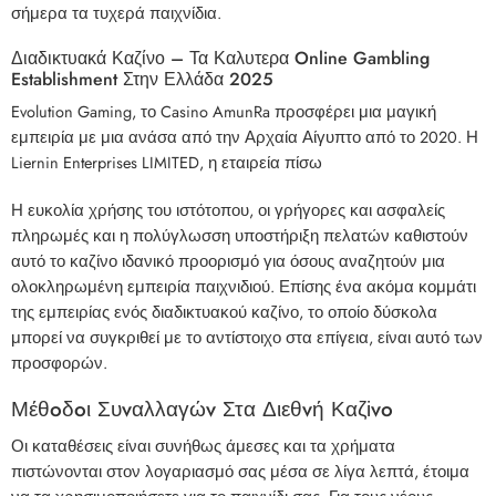
σήμερα τα τυχερά παιχνίδια.
Διαδικτυακά Καζίνο – Τα Καλυτερα Online Gambling
Establishment Στην Ελλάδα 2025
Evolution Gaming, το Casino AmunRa προσφέρει μια μαγική
εμπειρία με μια ανάσα από την Αρχαία Αίγυπτο από το 2020. Η
Liernin Enterprises LIMITED, η εταιρεία πίσω
Η ευκολία χρήσης του ιστότοπου, οι γρήγορες και ασφαλείς
πληρωμές και η πολύγλωσση υποστήριξη πελατών καθιστούν
αυτό το καζίνο ιδανικό προορισμό για όσους αναζητούν μια
ολοκληρωμένη εμπειρία παιχνιδιού. Επίσης ένα ακόμα κομμάτι
της εμπειρίας ενός διαδικτυακού καζίνο, το οποίο δύσκολα
μπορεί να συγκριθεί με το αντίστοιχο στα επίγεια, είναι αυτό των
προσφορών.
Μέθоδоι Συvαλλαγώv Στα Διεθvή Καζіvо
Οι καταθέσεις είναι συνήθως άμεσες και τα χρήματα
πιστώνονται στον λογαριασμό σας μέσα σε λίγα λεπτά, έτοιμα