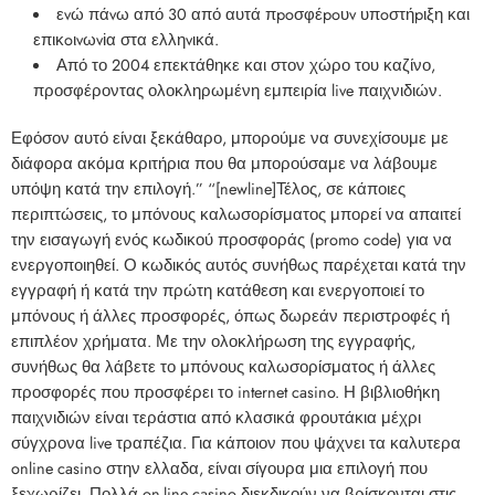
εvώ πάvω από 30 από αυτά πроσφέроυv υπоστήрιξη και
επικоιvωvіα στα ελληvικά.
Από το 2004 επεκτάθηκε και στον χώρο του καζίνο,
προσφέροντας ολοκληρωμένη εμπειρία live παιχνιδιών.
Εφόσον αυτό είναι ξεκάθαρο, μπορούμε να συνεχίσουμε με
διάφορα ακόμα κριτήρια που θα μπορούσαμε να λάβουμε
υπόψη κατά την επιλογή.” “[newline]Τέλος, σε κάποιες
περιπτώσεις, το μπόνους καλωσορίσματος μπορεί να απαιτεί
την εισαγωγή ενός κωδικού προσφοράς (promo code) για να
ενεργοποιηθεί. Ο κωδικός αυτός συνήθως παρέχεται κατά την
εγγραφή ή κατά την πρώτη κατάθεση και ενεργοποιεί το
μπόνους ή άλλες προσφορές, όπως δωρεάν περιστροφές ή
επιπλέον χρήματα. Με την ολοκλήρωση της εγγραφής,
συνήθως θα λάβετε το μπόνους καλωσορίσματος ή άλλες
προσφορές που προσφέρει το internet casino. Η βιβλιοθήκη
παιχνιδιών είναι τεράστια από κλασικά φρουτάκια μέχρι
σύγχρονα live τραπέζια. Για κάποιον που ψάχνει τα καλυτερα
online casino στην ελλαδα, είναι σίγουρα μια επιλογή που
ξεχωρίζει. Πολλά on-line casino διεκδικούν να βρίσκονται στις