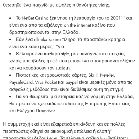
θεωρηθεί ένα παιχνίδι με υψηλές πιθανότητες νίκης.
Το NetBet Casino ξεκίνησε τη λειτουργία του το 2001″ “και
είναι ένα από τα αξιόλογα on the internet καζίνο που
δραστηριοποιούνται στην Ελλάδα.
Εάν ένα ellinika kazino πληροί τα παραπάνω κριτήρια,
είναι ένα καλό μέρος” “για
Θέλουμε ένα καθαρό style, με ευανάγνωστα στοιχεία,
χωρίς υπερβολές ή εφέ που μπορεί να αποπροσανατολίζουν
και να κουράσουν τον παίκτη.
Πιστωτικές και χρεωστικές κάρτες, Skrill, Neteller,
PaysafeCard, Viva Pocket και paypal είναι μερικές μόνο από τις
ασφαλείς μεθόδους που είναι διαθέσιμες αυτή τη στιγμή.
Για να θεωρείται μία εταιρεία καζίνο νόμιμη στην Ελλάδα,
θα πρέπει να έχει εκδώσει άδεια της Επιτροπής Εποπτείας
και Ελέγχου Παιγνίων.
Η συμμετοχή εκεί είναι εξαιρετικά επικίνδυνη και σε πολλές
περιπτώσεις οδηγεί σε οικονομική απώλεια ή κλοπή”
“προσωπικών δεδομένων. Τα ελληνικά καζίνο live διαθέτουν