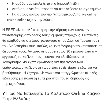
Η ομάδα μας επέλεξε τα πιο δημοφιλή είδη
Αυτό σημαίνει ότι μπορείτε να απολαύσετε τα αγαπημένα
Για αυτούς λοιπόν του πιο “απαιτητικούς”, τα live online
casino online έχουν την λύση.
Η ΕΕΕΠ είναι πολύ αυστηρή στην τήρηση των κανόνων
ταυτοποίησης από όλους τους νόμιμους παρόχους. Οι παίκτες
θα κληθούν να στείλουν φωτογραφία του Δελτίου Ταυτότητας ή
του Διαβατηρίου τους, καθώς και ένα έγγραφο που πιστοποιεί τη
διεύθυνσή τους. Αν αυτό δε συμβεί εντός 30 ημερών από την
εγγραφή, τα καζίνο υποχρεούνται να κλειδώσουν το
λογαριασμό. Αν έχετε ερωτήσεις για την αγορά των
διαδικτυακών καζίνο στη χώρα τότε εμείς είμαστε εδώ για να
βοηθήσουμε. Η Olympia Glaratou είναι επαγγελματίας υψηλής
ειδίκευσης με πολυετή εμπειρία στον τομέα δημιουργίας
περιεχομένου.
❓ Πώς Να Επιλέξετε Το Καλύτερο On-line Καζίνο
Στην Ελλάδα;