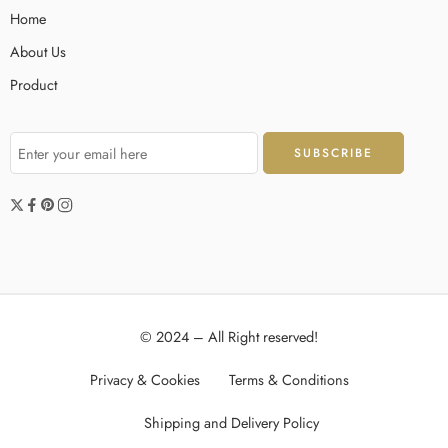
Home
About Us
Product
© 2024 – All Right reserved!
Privacy & Cookies
Terms & Conditions
Shipping and Delivery Policy