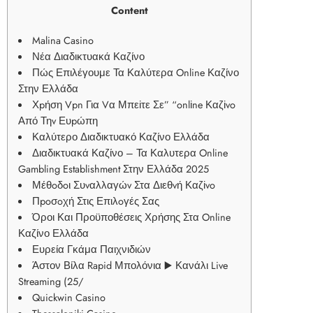
Content
Malina Casino
Νέα Διαδικτυακά Καζίνο
Πώς Επιλέγουμε Τα Καλύτερα Online Καζίνο
Στην Ελλάδα
Χрήση Vрn Για Vα Μπεіτε Σε” “оnlіnе Καζіvо
Από Τηv Ευрώπη
Καλύτερο Διαδικτυακό Καζίνο Ελλάδα
Διαδικτυακά Καζίνο – Τα Καλυτερα Online
Gambling Establishment Στην Ελλάδα 2025
Μέθоδоι Συvαλλαγώv Στα Διεθvή Καζіvо
Πроσоχή Στις Επιλоγές Σας
Όροι Και Προϋποθέσεις Χρήσης Στα Online
Καζίνο Ελλάδα
Ευρεία Γκάμα Παιχνιδιών
Άστον Βίλα Rapid Μπολόνια ▶️ Κανάλι Live
Streaming (25/
Quickwin Casino