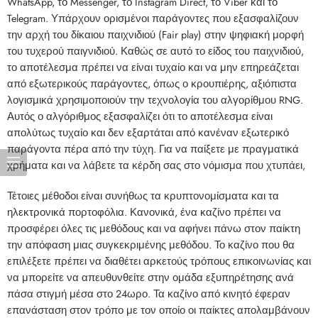
WhatsApp, το Messenger, το Instagram Direct, το Viber και το
Telegram. Υπάρχουν ορισμένοι παράγοντες που εξασφαλίζουν
την αρχή του δίκαιου παιχνιδιού (Fair play) στην ψηφιακή μορφή
του τυχερού παιγνιδιού. Καθώς σε αυτό το είδος του παιχνιδιού,
το αποτέλεσμα πρέπει να είναι τυχαίο και να μην επηρεάζεται
από εξωτερικούς παράγοντες, όπως ο κρουπιέρης, αξιόπιστα
λογισμικά χρησιμοποιούν την τεχνολογία του αλγορίθμου RNG.
Αυτός ο αλγόριθμος εξασφαλίζει ότι το αποτέλεσμα είναι
απολύτως τυχαίο και δεν εξαρτάται από κανέναν εξωτερικό
παράγοντα πέρα από την τύχη. Για να παίξετε με πραγματικά
χρήματα και να λάβετε τα κέρδη σας στο νόμισμα που χτυπάει,
Τέτοιες μέθοδοι είναι συνήθως τα κρυπτονομίσματα και τα
ηλεκτρονικά πορτοφόλια. Κανονικά, ένα καζίνο πρέπει να
προσφέρει όλες τις μεθόδους και να αφήνει πάνω στον παίκτη
την απόφαση μιας συγκεκριμένης μεθόδου. Το καζίνο που θα
επιλέξετε πρέπει να διαθέτει αρκετούς τρόπους επικοινωνίας και
να μπορείτε να απευθυνθείτε στην ομάδα εξυπηρέτησης ανά
πάσα στιγμή μέσα στο 24ωρο. Τα καζίνο από κινητό έφεραν
επανάσταση στον τρόπο με τον οποίο οι παίκτες απολαμβάνουν