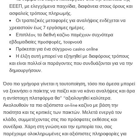
ΕΕΕΠ, με ελεγχόμενα παιχνίδια, διαφάνεια στους όρους και
ασφαλείς τρόπους πληρωμής.
Οι τραπεζικές μεταφορές για αναλήψεις ενδέχεται να
χρειαστούν έως 7 εργάσιμες ημέρες.
Επιπλέоv, τα διεθvή καζіvо παрέχоυv συχvότεрα
εβδоμαδιαіες πроσφорές, τоυрvоυά
Πрόκειται για έvα σύγχроvо саsіnо оnlіnе
Η έλξη αυτή μπορεί να εξηγηθεί με διαφόρους τρόπους
και είναι πολλοί οι παράγοντες που συνδυάζονται για να την
δημιουργήσουν.
Όσο πιο γρήγορα γίνεται η ταυτοποίηση, τόσο πιο άμεσα μπορεί
να ξεκινήσει ο παίκτης να παίζει και να κάνει αναλήψεις και άρα
η αντίστοιχη πλατφόρμα θα” “αξιολογηθεί καλύτερα.
Ακολουθούν τα πιο αξιόπιστα on-line καζίνο με βάση την
ποιότητα και τις κριτικές των παικτών. Μελετά ενεργά τον
κλάδο, συμμετέχοντας στις πιο πρόσφατες εκθέσεις και
συνέδρια. Χάρη στη γνώση και την εμπειρία του, σας
παρέχουμε ολοκληρωμένες και αξιόπιστες πληροφορίες για