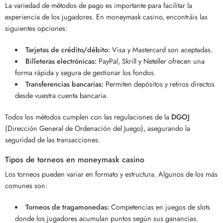
La variedad de métodos de pago es importante para facilitar la
experiencia de los jugadores. En moneymask casino, encontráis las
siguientes opciones:
Tarjetas de crédito/débito:
Visa y Mastercard son aceptadas.
Billeteras electrónicas:
PayPal, Skrill y Neteller ofrecen una
forma rápida y segura de gestionar los fondos.
Transferencias bancarias:
Permiten depósitos y retiros directos
desde vuestra cuenta bancaria.
Todos los métodos cumplen con las regulaciones de la
DGOJ
(Dirección General de Ordenación del Juego), asegurando la
seguridad de las transacciones.
Tipos de torneos en moneymask casino
Los torneos pueden variar en formato y estructura. Algunos de los más
comunes son:
Torneos de tragamonedas:
Competencias en juegos de slots
donde los jugadores acumulan puntos según sus ganancias.