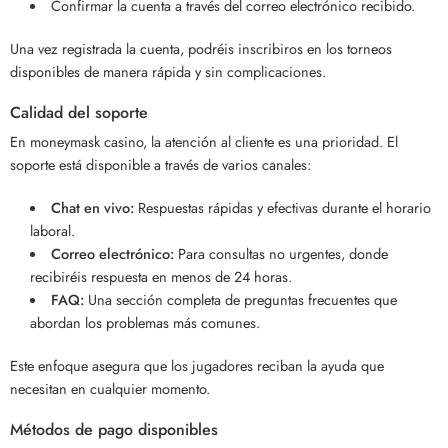
Confirmar la cuenta a través del correo electrónico recibido.
Una vez registrada la cuenta, podréis inscribiros en los torneos
disponibles de manera rápida y sin complicaciones.
Calidad del soporte
En moneymask casino, la atención al cliente es una prioridad. El
soporte está disponible a través de varios canales:
Chat en vivo:
Respuestas rápidas y efectivas durante el horario
laboral.
Correo electrónico:
Para consultas no urgentes, donde
recibiréis respuesta en menos de 24 horas.
FAQ:
Una sección completa de preguntas frecuentes que
abordan los problemas más comunes.
Este enfoque asegura que los jugadores reciban la ayuda que
necesitan en cualquier momento.
Métodos de pago disponibles