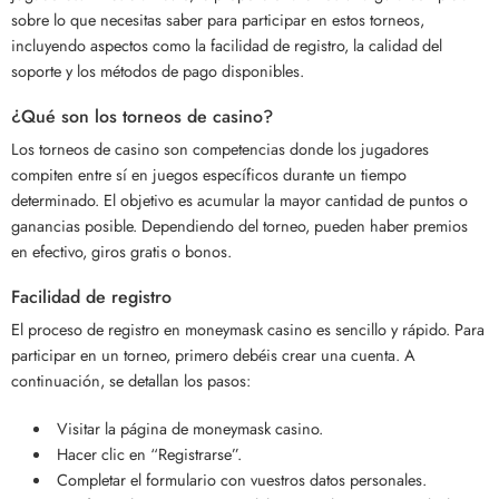
sobre lo que necesitas saber para participar en estos torneos,
incluyendo aspectos como la facilidad de registro, la calidad del
soporte y los métodos de pago disponibles.
¿Qué son los torneos de casino?
Los torneos de casino son competencias donde los jugadores
compiten entre sí en juegos específicos durante un tiempo
determinado. El objetivo es acumular la mayor cantidad de puntos o
ganancias posible. Dependiendo del torneo, pueden haber premios
en efectivo, giros gratis o bonos.
Facilidad de registro
El proceso de registro en moneymask casino es sencillo y rápido. Para
participar en un torneo, primero debéis crear una cuenta. A
continuación, se detallan los pasos:
Visitar la página de moneymask casino.
Hacer clic en “Registrarse”.
Completar el formulario con vuestros datos personales.