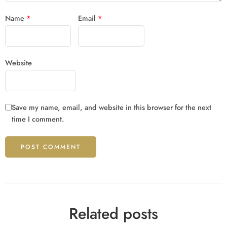
Name
*
Email
*
Website
Save my name, email, and website in this browser for the next
time I comment.
Related posts