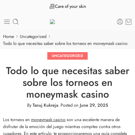
Care of your skin
Home
Uncategorized
Todo lo que necesitas saber sobre los torneos en moneymask casino
UNCATEGORIZED
Todo lo que necesitas saber
sobre los torneos en
moneymask casino
By
Tanuj Kukreja
.
Posted on
June 29, 2025
Los torneos en
moneymask casino
son una excelente manera de
disfrutar de la emoción del juego mientras compites contra otros
jugadores. En este artículo, te proporcionaremos una guía completa