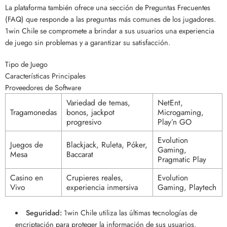
La plataforma también ofrece una sección de Preguntas Frecuentes
(FAQ) que responde a las preguntas más comunes de los jugadores.
1win Chile se compromete a brindar a sus usuarios una experiencia
de juego sin problemas y a garantizar su satisfacción.
Tipo de Juego
Características Principales
Proveedores de Software
Variedad de temas,
NetEnt,
Tragamonedas
bonos, jackpot
Microgaming,
progresivo
Play’n GO
Evolution
Juegos de
Blackjack, Ruleta, Póker,
Gaming,
Mesa
Baccarat
Pragmatic Play
Casino en
Crupieres reales,
Evolution
Vivo
experiencia inmersiva
Gaming, Playtech
Seguridad:
1win Chile utiliza las últimas tecnologías de
encriptación para proteger la información de sus usuarios.