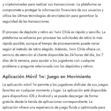
y criptomonedas para realizar sus transacciones. La plataforma se
compromete a proteger la información financiera de sus usuarios y
utiliza las últimas tecnologías de encriptación para garantizar la
seguridad de las transacciones.
El proceso de depósito y retiro en 1win Chile es rápido y sencillo. La
plataforma se esfuerza por procesar las solicitudes de retiro lo más
rápido posible, aunque el tiempo de procesamiento puede variar
según el método de retiro elegido. Además, 1win Chile ofrece un
servicio de atención al cliente disponible las 24 horas del día, los 7
días de la semana, para ayudar a los jugadores con cualquier
problema o pregunta relacionada con los depósitos y retiros.
Aplicación Móvil 1w: Juego en Movimiento
La aplicación móvil 1w permite a los jugadores disfrutar de sus juegos
favoritos en cualquier momento y lugar. La aplicación está disponible
para dispositivos iOS y Android y se puede descargar de forma
gratuita desde la tienda de aplicaciones correspondiente. La
aplicación ofrece una experiencia de juego fluida y optimizada para