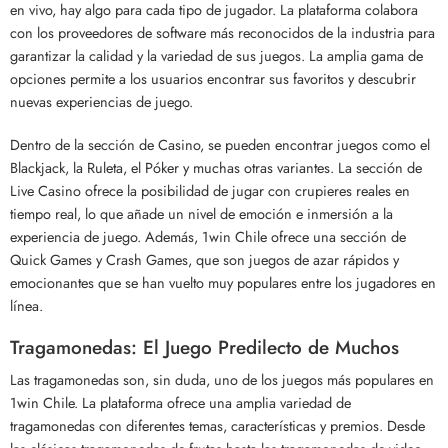
en vivo, hay algo para cada tipo de jugador. La plataforma colabora
con los proveedores de software más reconocidos de la industria para
garantizar la calidad y la variedad de sus juegos. La amplia gama de
opciones permite a los usuarios encontrar sus favoritos y descubrir
nuevas experiencias de juego.
Dentro de la sección de Casino, se pueden encontrar juegos como el
Blackjack, la Ruleta, el Póker y muchas otras variantes. La sección de
Live Casino ofrece la posibilidad de jugar con crupieres reales en
tiempo real, lo que añade un nivel de emoción e inmersión a la
experiencia de juego. Además, 1win Chile ofrece una sección de
Quick Games y Crash Games, que son juegos de azar rápidos y
emocionantes que se han vuelto muy populares entre los jugadores en
línea.
Tragamonedas: El Juego Predilecto de Muchos
Las tragamonedas son, sin duda, uno de los juegos más populares en
1win Chile. La plataforma ofrece una amplia variedad de
tragamonedas con diferentes temas, características y premios. Desde