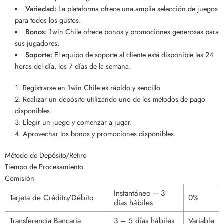
Variedad:
La plataforma ofrece una amplia selección de juegos
para todos los gustos.
Bonos:
1win Chile ofrece bonos y promociones generosas para
sus jugadores.
Soporte:
El equipo de soporte al cliente está disponible las 24
horas del día, los 7 días de la semana.
Registrarse en 1win Chile es rápido y sencillo.
Realizar un depósito utilizando uno de los métodos de pago
disponibles.
Elegir un juego y comenzar a jugar.
Aprovechar los bonos y promociones disponibles.
Método de Depósito/Retiro
Tiempo de Procesamiento
Comisión
Instantáneo – 3
Tarjeta de Crédito/Débito
0%
días hábiles
Transferencia Bancaria
3 – 5 días hábiles
Variable