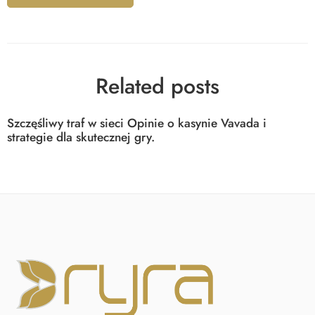
Related posts
Szczęśliwy traf w sieci Opinie o kasynie Vavada i
strategie dla skutecznej gry.