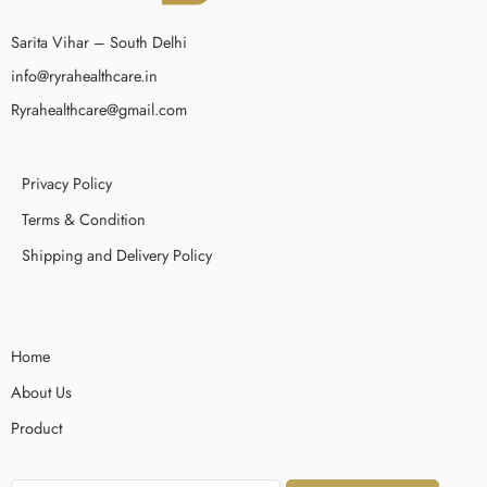
Sarita Vihar – South Delhi
info@ryrahealthcare.in
Ryrahealthcare@gmail.com
Privacy Policy
Terms & Condition
Shipping and Delivery Policy
Home
About Us
Product