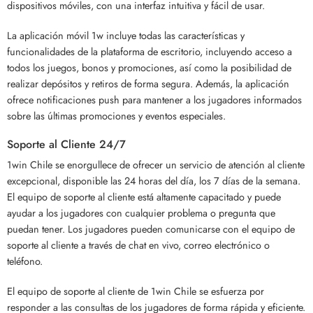
dispositivos móviles, con una interfaz intuitiva y fácil de usar.
La aplicación móvil 1w incluye todas las características y
funcionalidades de la plataforma de escritorio, incluyendo acceso a
todos los juegos, bonos y promociones, así como la posibilidad de
realizar depósitos y retiros de forma segura. Además, la aplicación
ofrece notificaciones push para mantener a los jugadores informados
sobre las últimas promociones y eventos especiales.
Soporte al Cliente 24/7
1win Chile se enorgullece de ofrecer un servicio de atención al cliente
excepcional, disponible las 24 horas del día, los 7 días de la semana.
El equipo de soporte al cliente está altamente capacitado y puede
ayudar a los jugadores con cualquier problema o pregunta que
puedan tener. Los jugadores pueden comunicarse con el equipo de
soporte al cliente a través de chat en vivo, correo electrónico o
teléfono.
El equipo de soporte al cliente de 1win Chile se esfuerza por
responder a las consultas de los jugadores de forma rápida y eficiente.