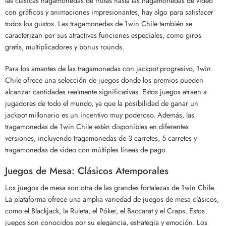
las clásicas tragamonedas de frutas hasta las tragamonedas de video
con gráficos y animaciones impresionantes, hay algo para satisfacer
todos los gustos. Las tragamonedas de 1win Chile también se
caracterizan por sus atractivas funciones especiales, como giros
gratis, multiplicadores y bonus rounds.
Para los amantes de las tragamonedas con jackpot progresivo, 1win
Chile ofrece una selección de juegos donde los premios pueden
alcanzar cantidades realmente significativas. Estos juegos atraen a
jugadores de todo el mundo, ya que la posibilidad de ganar un
jackpot millonario es un incentivo muy poderoso. Además, las
tragamonedas de 1win Chile están disponibles en diferentes
versiones, incluyendo tragamonedas de 3 carretes, 5 carretes y
tragamonedas de video con múltiples líneas de pago.
Juegos de Mesa: Clásicos Atemporales
Los juegos de mesa son otra de las grandes fortalezas de 1win Chile.
La plataforma ofrece una amplia variedad de juegos de mesa clásicos,
como el Blackjack, la Ruleta, el Póker, el Baccarat y el Craps. Estos
juegos son conocidos por su elegancia, estrategia y emoción. Los