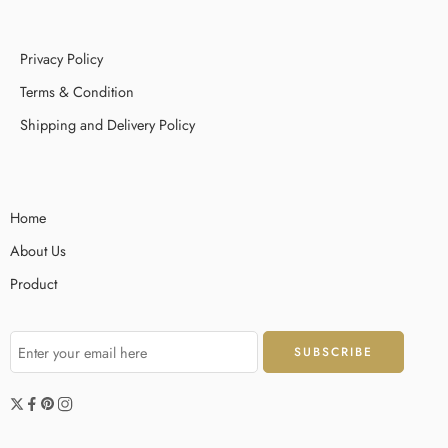
Privacy Policy
Terms & Condition
Shipping and Delivery Policy
Home
About Us
Product