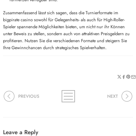
Zusammenfassend lässt sich sagen, dass die Turnierformate im
bigpirate casino sowohl für Gelegenheits- als auch für High-Roller-
Spieler spannende Möglichkeiten bieten, um nicht nur ihr Können
unter Beweis zu stellen, sondern auch von attraktiven Preisgeldern zu
profitieren. Nutzen Sie die verschiedenen Formate und steigern Sie
Ihre Gewinnchancen durch strategisches Spielverhalten.
PREVIOUS
NEXT
Leave a Reply