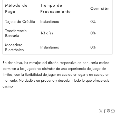
Método de
Tiempo de
Comisión
Pago
Procesamiento
Tarjeta de Crédito
Instantáneo
0%
Transferencia
1-3 días
0%
Bancaria
Monedero
Instantáneo
0%
Electrónico
En definitiva, las ventajas del diseño responsivo en bonuseria casino
permiten a los jugadores disfrutar de una experiencia de juego sin
límites, con la flexibilidad de jugar en cualquier lugar y en cualquier
momento. No dudéis en probarlo y descubrir todo lo que ofrece este
casino.