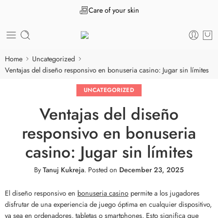
Care of your skin
Home
Uncategorized
Ventajas del diseño responsivo en bonuseria casino: Jugar sin límites
UNCATEGORIZED
Ventajas del diseño
responsivo en bonuseria
casino: Jugar sin límites
By
Tanuj Kukreja
.
Posted on
December 23, 2025
El diseño responsivo en
bonuseria casino
permite a los jugadores
disfrutar de una experiencia de juego óptima en cualquier dispositivo,
ya sea en ordenadores, tabletas o smartphones. Esto significa que