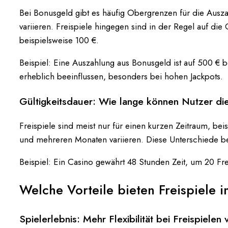
Bei Bonusgeld gibt es häufig Obergrenzen für die Aus
variieren. Freispiele hingegen sind in der Regel auf di
beispielsweise 100 €.
Beispiel: Eine Auszahlung aus Bonusgeld ist auf 500 €
erheblich beeinflussen, besonders bei hohen Jackpots.
Gültigkeitsdauer: Wie lange können Nutzer d
Freispiele sind meist nur für einen kurzen Zeitraum, bei
und mehreren Monaten variieren. Diese Unterschiede bee
Beispiel: Ein Casino gewährt 48 Stunden Zeit, um 20 Fr
Welche Vorteile bieten Freispiele 
Spielerlebnis: Mehr Flexibilität bei Freispiele