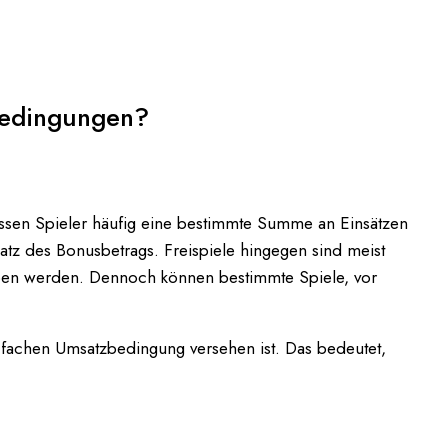
lbedingungen?
ssen Spieler häufig eine bestimmte Summe an Einsätzen
z des Bonusbetrags. Freispiele hingegen sind meist
eben werden. Dennoch können bestimmte Spiele, vor
-fachen Umsatzbedingung versehen ist. Das bedeutet,