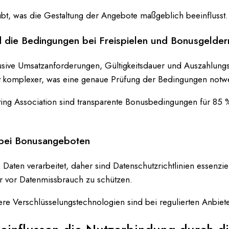
aubt, was die Gestaltung der Angebote maßgeblich beeinflusst.
nd die Bedingungen bei Freispielen und Bonusgelder
usive Umsatzanforderungen, Gültigkeitsdauer und Auszahlungsg
 komplexer, was eine genaue Prüfung der Bedingungen notw
ing Association sind transparente Bonusbedingungen für 85 
 bei Bonusangeboten
en verarbeitet, daher sind Datenschutzrichtlinien essenziel
 vor Datenmissbrauch zu schützen.
ere Verschlüsselungstechnologien sind bei regulierten Anbiet