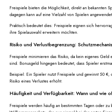
Freispiele bieten die Möglichkeit, direkt an bekannten 
dagegen kann auf eine Vielzahl von Spielen angewendet 
Praktisch bedeutet dies: Freispiele eignen sich hervorr
ihre Spielauswahl erweitern möchten.
Risiko und Verlustbegrenzung: Schutzmechani
Freispiele minimieren das Risiko, da kein eigenes Geld 
sind. Bonusgeld hingegen bedeutet, dass Spieler erstma
Beispiel: Ein Spieler nutzt Freispiele und gewinnt 50 €
Risiko eines Verlustes erhöht.
Häufigkeit und Verfügbarkeit: Wann und wie of
Freispiele werden häufig an bestimmten Tagen oder zu b