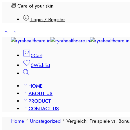
Care of your skin
Login / Register
0
Cart
0
Wishlist
HOME
ABOUT US
PRODUCT
CONTACT US
Home
Uncategorized
Vergleich: Freispiele vs. Bo