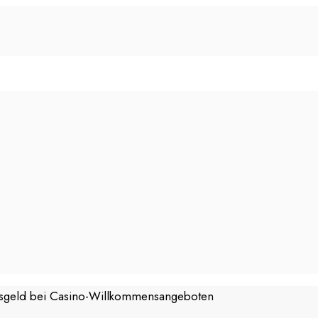
nusgeld bei Casino-Willkommensangeboten