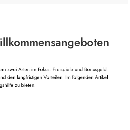
-Willkommensangeboten
em zwei Arten im Fokus: Freispiele und Bonusgeld.
 den langfristigen Vorteilen. Im folgenden Artikel
shilfe zu bieten.