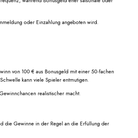
re Frequenz, während Bonusgeld eher saisonale oder
 Anmeldung oder Einzahlung angeboten wird.
winn von 100 € aus Bonusgeld mit einer 50-fachen
chwelle kann viele Spieler entmutigen.
 Gewinnchancen realistischer macht.
ind die Gewinne in der Regel an die Erfüllung der