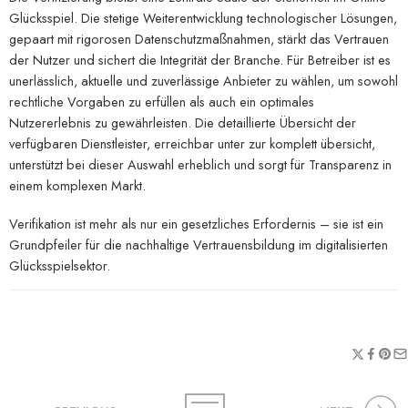
Glücksspiel. Die stetige Weiterentwicklung technologischer Lösungen,
gepaart mit rigorosen Datenschutzmaßnahmen, stärkt das Vertrauen
der Nutzer und sichert die Integrität der Branche. Für Betreiber ist es
unerlässlich, aktuelle und zuverlässige Anbieter zu wählen, um sowohl
rechtliche Vorgaben zu erfüllen als auch ein optimales
Nutzererlebnis zu gewährleisten. Die detaillierte Übersicht der
verfügbaren Dienstleister, erreichbar unter zur komplett übersicht,
unterstützt bei dieser Auswahl erheblich und sorgt für Transparenz in
einem komplexen Markt.
Verifikation ist mehr als nur ein gesetzliches Erfordernis – sie ist ein
Grundpfeiler für die nachhaltige Vertrauensbildung im digitalisierten
Glücksspielsektor.