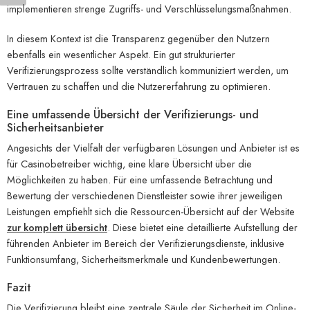
implementieren strenge Zugriffs- und Verschlüsselungsmaßnahmen.
In diesem Kontext ist die Transparenz gegenüber den Nutzern
ebenfalls ein wesentlicher Aspekt. Ein gut strukturierter
Verifizierungsprozess sollte verständlich kommuniziert werden, um
Vertrauen zu schaffen und die Nutzererfahrung zu optimieren.
Eine umfassende Übersicht der Verifizierungs- und
Sicherheitsanbieter
Angesichts der Vielfalt der verfügbaren Lösungen und Anbieter ist es
für Casinobetreiber wichtig, eine klare Übersicht über die
Möglichkeiten zu haben. Für eine umfassende Betrachtung und
Bewertung der verschiedenen Dienstleister sowie ihrer jeweiligen
Leistungen empfiehlt sich die Ressourcen-Übersicht auf der Website
zur komplett übersicht
. Diese bietet eine detaillierte Aufstellung der
führenden Anbieter im Bereich der Verifizierungsdienste, inklusive
Funktionsumfang, Sicherheitsmerkmale und Kundenbewertungen.
Fazit
Die Verifizierung bleibt eine zentrale Säule der Sicherheit im Online-