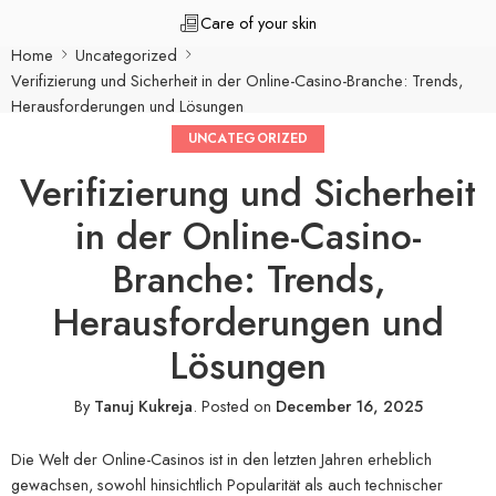
Care of your skin
Home
Uncategorized
Verifizierung und Sicherheit in der Online-Casino-Branche: Trends,
Herausforderungen und Lösungen
UNCATEGORIZED
Verifizierung und Sicherheit
in der Online-Casino-
Branche: Trends,
Herausforderungen und
Lösungen
By
Tanuj Kukreja
.
Posted on
December 16, 2025
Die Welt der Online-Casinos ist in den letzten Jahren erheblich
gewachsen, sowohl hinsichtlich Popularität als auch technischer