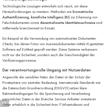
Technologische Lösungen entwickeln sich rasch, um diese
Herausforderungen zu meistern. Methoden wie
biometrische
Authentifizierung
,
künstliche Intelligenz (KI)
zur Erkennung von
Falschdokumenten sowie
dezentralisierte Identitätsnachweise
sind
mittlerweile branchenweit im Einsatz.
Ein Beispiel ist die Verwendung von
automatisierten Dokumenten-
Checks
, bei denen Fotos von Ausweisdokumenten mittels KI-gestützter
Software auf Echtheit geprüft werden. Diese Systeme verbessern
nicht nur die Sicherheit, sondern auch die Geschwindigkeit der
Verifizierungsprozesse.
Der verantwortungsvolle Umgang mit Nutzerdaten
Angesichts der sensiblen Natur der Daten ist der Schutz der
Privatsphäre von zentraler Bedeutung. Internationale Standards wie
die Datenschutz-Grundverordnung (DSGVO) setzen klare
Rahmenbedingungen für die Speicherung und Verarbeitung
persönlicher Daten in der Branche. Seriöse Anbieter investieren
daher erheblich in die Sicherheit ihrer IT-Infrastrukturen und