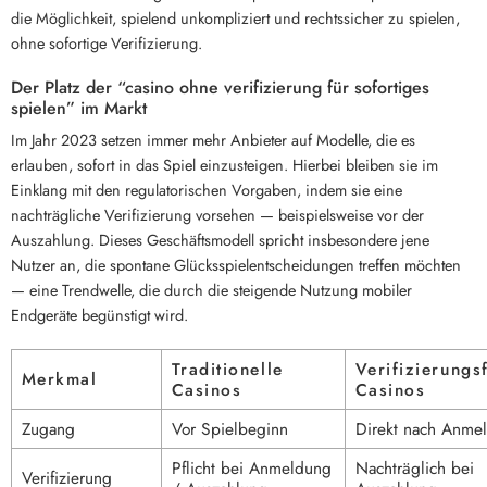
die Möglichkeit, spielend unkompliziert und rechtssicher zu spielen,
ohne sofortige Verifizierung.
Der Platz der “casino ohne verifizierung für sofortiges
spielen” im Markt
Im Jahr 2023 setzen immer mehr Anbieter auf Modelle, die es
erlauben, sofort in das Spiel einzusteigen. Hierbei bleiben sie im
Einklang mit den regulatorischen Vorgaben, indem sie eine
nachträgliche Verifizierung vorsehen — beispielsweise vor der
Auszahlung. Dieses Geschäftsmodell spricht insbesondere jene
Nutzer an, die spontane Glücksspielentscheidungen treffen möchten
— eine Trendwelle, die durch die steigende Nutzung mobiler
Endgeräte begünstigt wird.
Traditionelle
Verifizierungs
Merkmal
Casinos
Casinos
Zugang
Vor Spielbeginn
Direkt nach Anme
Pflicht bei Anmeldung
Nachträglich bei
Verifizierung