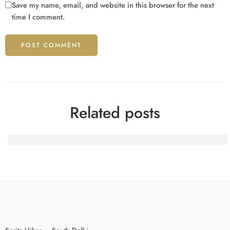
Save my name, email, and website in this browser for the next
time I comment.
Related posts
Spinfin Casino-Turniere: Erfahrungsberichte eines heimis