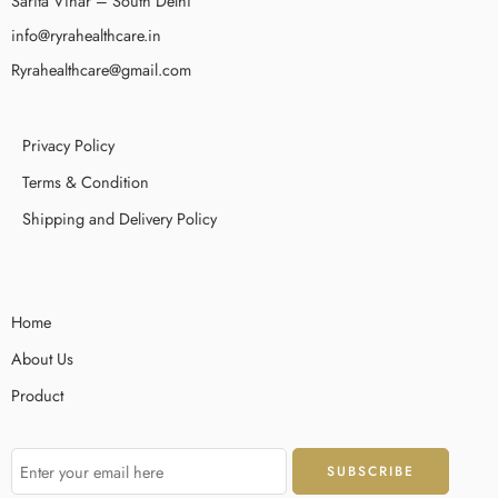
Sarita Vihar – South Delhi
info@ryrahealthcare.in
Ryrahealthcare@gmail.com
Privacy Policy
Terms & Condition
Shipping and Delivery Policy
Home
About Us
Product