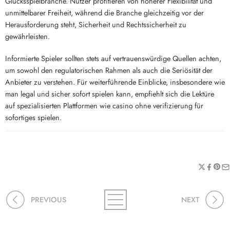
Glücksspielbranche. Nutzer profitieren von höherer Flexibilität und
unmittelbarer Freiheit, während die Branche gleichzeitig vor der
Herausforderung steht, Sicherheit und Rechtssicherheit zu
gewährleisten.
Informierte Spieler sollten stets auf vertrauenswürdige Quellen achten,
um sowohl den regulatorischen Rahmen als auch die Seriösität der
Anbieter zu verstehen. Für weiterführende Einblicke, insbesondere wie
man legal und sicher sofort spielen kann, empfiehlt sich die Lektüre
auf spezialisierten Plattformen wie casino ohne verifizierung für
sofortiges spielen.
PREVIOUS
NEXT